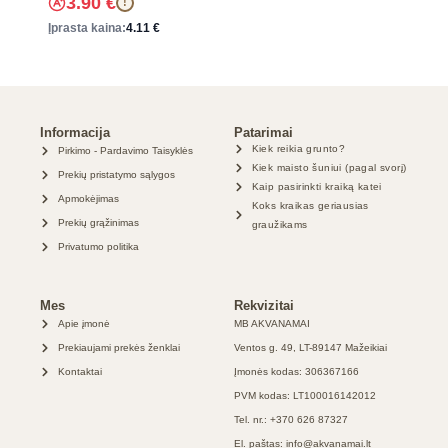
3.90
€
!
Įprasta kaina:
4.11
€
Informacija
Patarimai
Kiek reikia grunto?
Pirkimo - Pardavimo Taisyklės
Kiek maisto šuniui (pagal svorį)
Prekių pristatymo sąlygos
Kaip pasirinkti kraiką katei
Apmokėjimas
Koks kraikas geriausias
Prekių grąžinimas
graužikams
Privatumo politika
Mes
Rekvizitai
Apie įmonė
MB AKVANAMAI
Prekiaujami prekės ženklai
Ventos g. 49, LT-89147 Mažeikiai
Kontaktai
Įmonės kodas: 306367166
PVM kodas: LT100016142012
Tel. nr.: +370 626 87327
El. paštas: info@akvanamai.lt