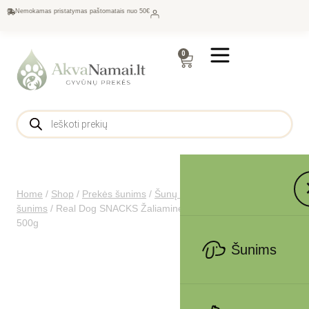
Nemokamas pristatymas paštomatais nuo 50€
0
Home
/
Shop
/
Prekės šunims
/
Šunų maistas
/
Skanėstai
šunims
/
Real Dog SNACKS Žaliaminės odos ritinys su antiena
500g
Šunims