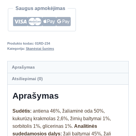
Saugus apmokėjimas
Produkto kodas:
01RD-234
Kategorija:
Skanėstai šunims
Aprašymas
Atsiliepimai (0)
Aprašymas
Sudėtis:
antiena 46%, žaliaminė oda 50%,
kukurūzų krakmolas 2,6%, žirnių baltymai 1%,
sorbitolis 1%, glicerinas 1%.
Analitinės
sudedamosios dalys:
žali baltymai 45%, žali