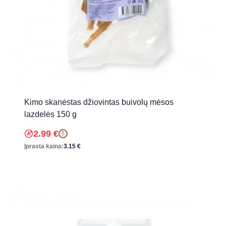
Kimo skanėstas džiovintas buivolų mėsos
lazdelės 150 g
2.99
€
!
Įprasta kaina:
3.15
€