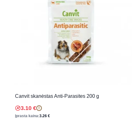
Canvit skanėstas Anti-Parasites 200 g
3.10
€
!
Įprasta kaina:
3.26
€