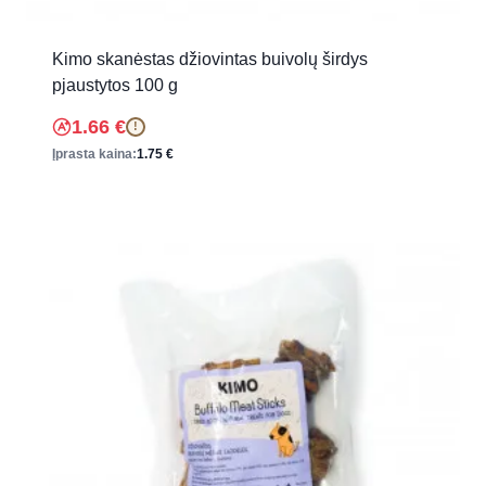
Kimo skanėstas džiovintas buivolų širdys
pjaustytos 100 g
1.66
€
!
Įprasta kaina:
1.75
€