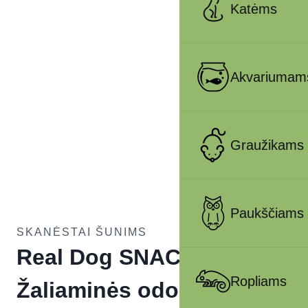
Katėms
Akvariumam
Graužikams
Paukščiams
SKANĖSTAI ŠUNIMS
Real Dog SNACKS
Ropliams
Žaliaminės odos ritinys