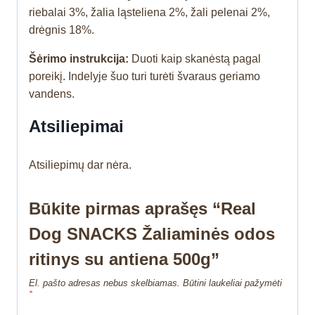
riebalai 3%, žalia ląsteliena 2%, žali pelenai 2%,
drėgnis 18%.
Šėrimo instrukcija:
Duoti kaip skanėstą pagal
poreikį. Indelyje šuo turi turėti švaraus geriamo
vandens.
Atsiliepimai
Atsiliepimų dar nėra.
Būkite pirmas aprašęs “Real
Dog SNACKS Žaliaminės odos
ritinys su antiena 500g”
El. pašto adresas nebus skelbiamas.
Būtini laukeliai pažymėti
*