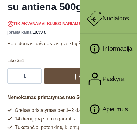
su antiena 500g
Nuolaidos
10.44
€
TIK AKVANAMAI KLUBO NARIAMS
!
Įprasta kaina:
10.99
€
Papildomas pašaras visų veislių šunims.
Informacija
Liko 351
Į krepšelį
Paskyra
Nemokamas pristatymas nuo 50€
Apie mus
Greitas pristatymas per 1–2 d.d.
14 dienų grąžinimo garantija
Tūkstančiai patenkintų klientų