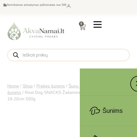
Nemokamas pristatymas paštomatais nuo 50€
0
Home
/
Shop
/
Prekės šunims
/
Šunų maistas
/
Skanėstai
šunims
/
Real Dog SNACKS Žaliaminės odos ritinys su ėriena
18-20cm 500g
Šunims