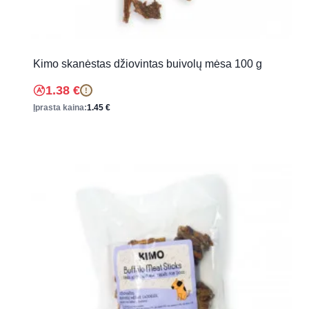
Kimo skanėstas džiovintas buivolų mėsa 100 g
1.38
€
!
Įprasta kaina:
1.45
€