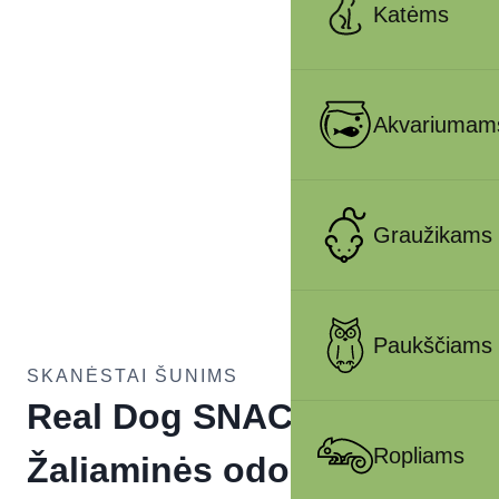
Katėms
Akvariumam
Graužikams
Paukščiams
SKANĖSTAI ŠUNIMS
Real Dog SNACKS
Ropliams
Žaliaminės odos ritinys