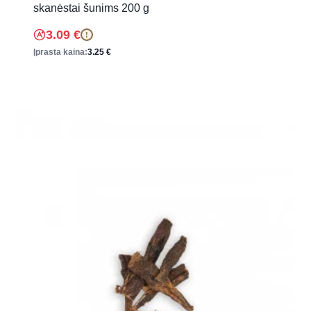
skanėstai šunims 200 g
3.09
€
!
Įprasta kaina:
3.25
€