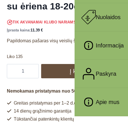
su ėriena 18-20cm 500g
Nuolaidos
10.82
€
TIK AKVANAMAI KLUBO NARIAMS
!
Įprasta kaina:
11.39
€
Papildomas pašaras visų veislių šunims.
Informacija
Liko 135
Į krepšelį
Paskyra
Nemokamas pristatymas nuo 50€
Apie mus
Greitas pristatymas per 1–2 d.d.
14 dienų grąžinimo garantija
Tūkstančiai patenkintų klientų