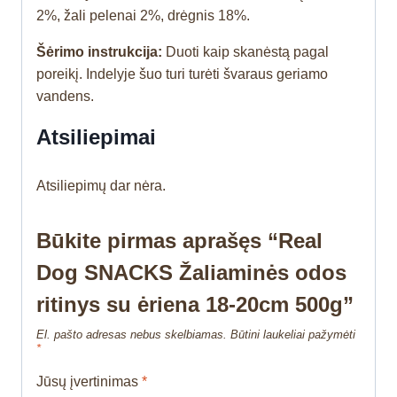
2%, žali pelenai 2%, drėgnis 18%.
Šėrimo instrukcija:
Duoti kaip skanėstą pagal
poreikį. Indelyje šuo turi turėti švaraus geriamo
vandens.
Atsiliepimai
Atsiliepimų dar nėra.
Būkite pirmas aprašęs “Real
Dog SNACKS Žaliaminės odos
ritinys su ėriena 18-20cm 500g”
El. pašto adresas nebus skelbiamas.
Būtini laukeliai pažymėti
*
Jūsų įvertinimas
*