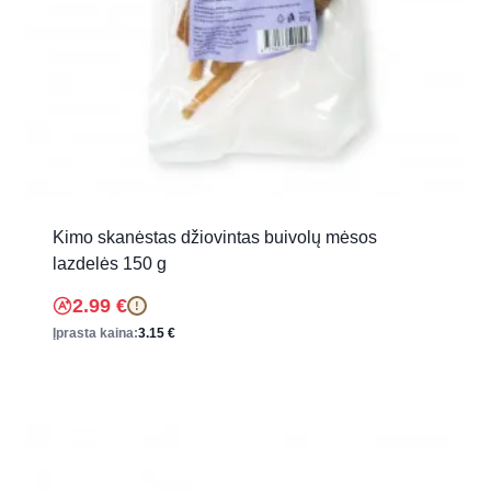
Kimo skanėstas džiovintas buivolų mėsos
lazdelės 150 g
2.99
€
!
Įprasta kaina:
3.15
€