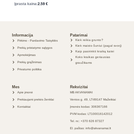
Įprasta kaina:
2.59
€
Informacija
Patarimai
Kiek reikia grunto?
Pirkimo - Pardavimo Taisyklės
Kiek maisto šuniui (pagal svorį)
Prekių pristatymo sąlygos
Kaip pasirinkti kraiką katei
Apmokėjimas
Koks kraikas geriausias
Prekių grąžinimas
graužikams
Privatumo politika
Mes
Rekvizitai
Apie įmonė
MB AKVANAMAI
Prekiaujami prekės ženklai
Ventos g. 49, LT-89147 Mažeikiai
Kontaktai
Įmonės kodas: 306367166
PVM kodas: LT100016142012
Tel. nr.: +370 626 87327
El. paštas: info@akvanamai.lt