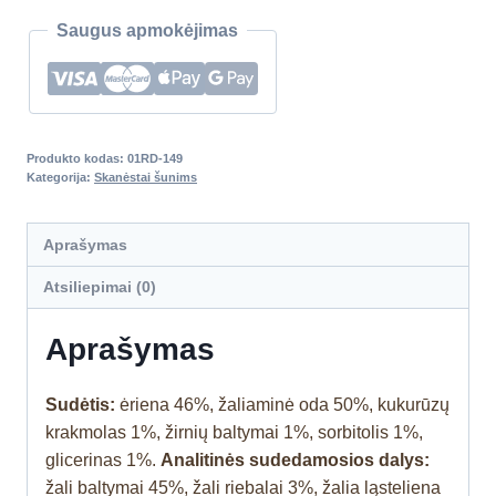
Saugus apmokėjimas
Produkto kodas:
01RD-149
Kategorija:
Skanėstai šunims
Aprašymas
Atsiliepimai (0)
Aprašymas
Sudėtis:
ėriena 46%, žaliaminė oda 50%, kukurūzų
krakmolas 1%, žirnių baltymai 1%, sorbitolis 1%,
glicerinas 1%.
Analitinės sudedamosios dalys:
žali baltymai 45%, žali riebalai 3%, žalia ląsteliena