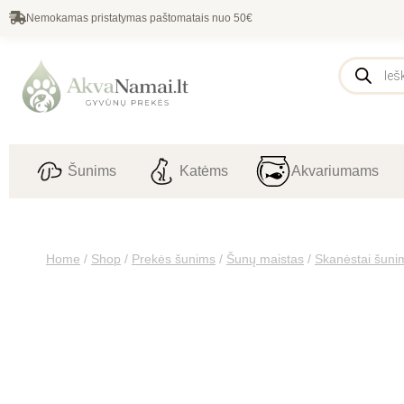
Nemokamas pristatymas paštomatais nuo 50€
Šunims
Katėms
Akvariumams
Home
/
Shop
/
Prekės šunims
/
Šunų maistas
/
Skanėstai šuni