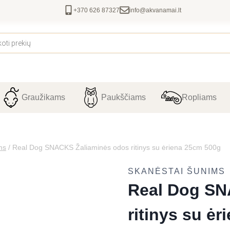
+370 626 87327
info@akvanamai.lt
Graužikams
Paukščiams
Ropliams
ms
/
Real Dog SNACKS Žaliaminės odos ritinys su ėriena 25cm 500g
SKANĖSTAI ŠUNIMS
Real Dog SN
ritinys su ė