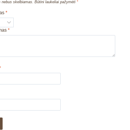
s nebus skelbiamas.
Būtini laukeliai pažymėti
*
mas
*
imas
*
*