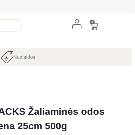
0
Nuolaidos
ACKS Žaliaminės odos
riena 25cm 500g