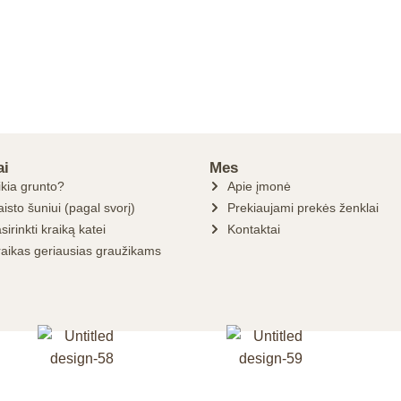
ai
Mes
ikia grunto?
Apie įmonė
isto šuniui (pagal svorį)
Prekiaujami prekės ženklai
sirinkti kraiką katei
Kontaktai
raikas geriausias graužikams