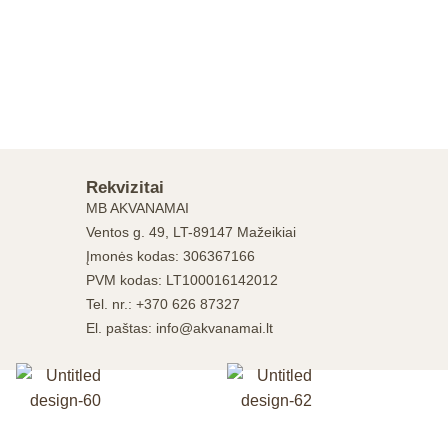
Rekvizitai
MB AKVANAMAI
Ventos g. 49, LT-89147 Mažeikiai
Įmonės kodas: 306367166
PVM kodas: LT100016142012
Tel. nr.: +370 626 87327
El. paštas: info@akvanamai.lt