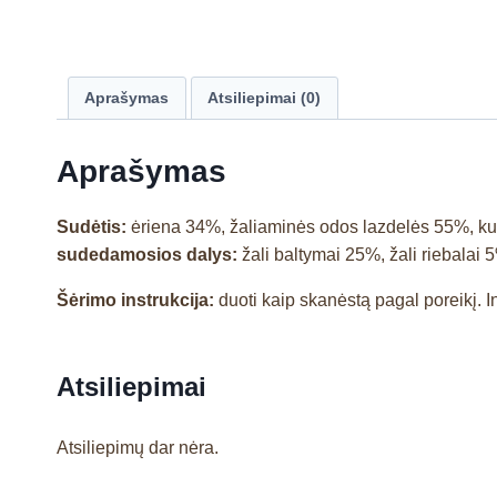
Aprašymas
Atsiliepimai (0)
Aprašymas
Sudėtis:
ėriena 34%, žaliaminės odos lazdelės 55%, kuk
sudedamosios dalys:
žali baltymai 25%, žali riebalai 
Šėrimo instrukcija:
duoti kaip skanėstą pagal poreikį. 
Atsiliepimai
Atsiliepimų dar nėra.