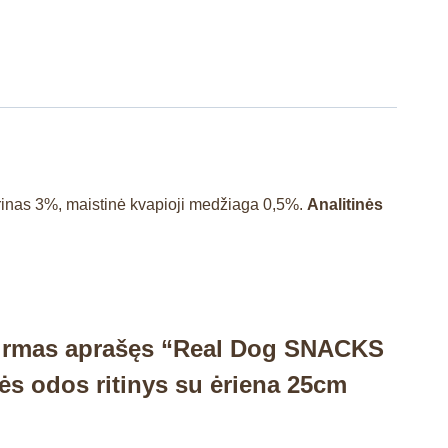
erinas 3%, maistinė kvapioji medžiaga 0,5%.
Analitinės
pirmas aprašęs “Real Dog SNACKS
ės odos ritinys su ėriena 25cm