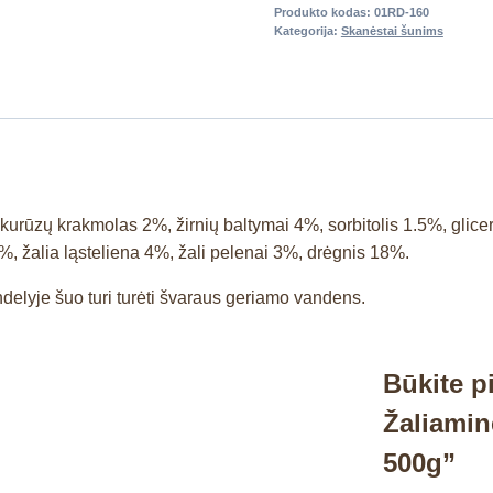
Produkto kodas:
01RD-160
Kategorija:
Skanėstai šunims
urūzų krakmolas 2%, žirnių baltymai 4%, sorbitolis 1.5%, glic
5%, žalia ląsteliena 4%, žali pelenai 3%, drėgnis 18%.
Indelyje šuo turi turėti švaraus geriamo vandens.
Būkite 
Žaliamin
500g”