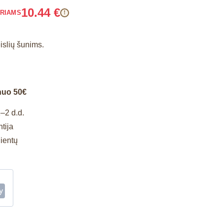
10.44
€
ARIAMS
!
islių šunims.
nuo 50€
–2 d.d.
tija
lientų