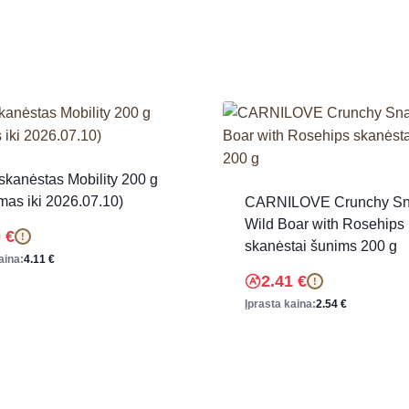
skanėstas Mobility 200 g
imas iki 2026.07.10)
CARNILOVE Crunchy Sn
Wild Boar with Rosehips
0
€
!
skanėstai šunims 200 g
aina:
4.11
€
2.41
€
!
Įprasta kaina:
2.54
€