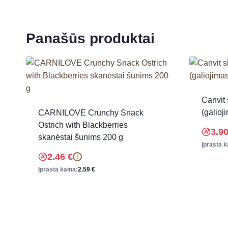
Panašūs produktai
Canvit 
(galioj
CARNILOVE Crunchy Snack
Ostrich with Blackberries
3.9
skanėstai šunims 200 g
Įprasta k
2.46
€
!
Įprasta kaina:
2.59
€