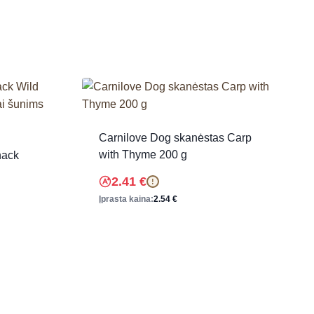
Carnilove Dog skanėstas Carp
with Thyme 200 g
ack
2.41
€
!
Įprasta kaina:
2.54
€