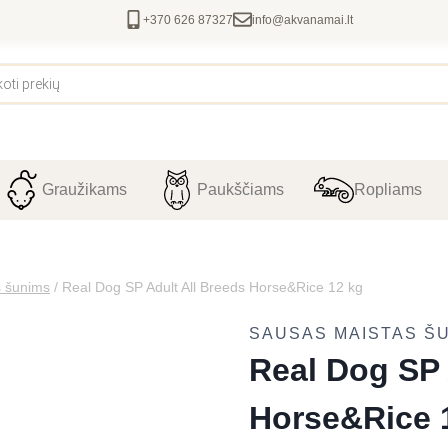
+370 626 87327
info@akvanamai.lt
Graužikams
Paukščiams
Ropliams
s šunims
/
Real Dog SP Adult All Breeds Horse&Rice 12 kg
SAUSAS MAISTAS Š
Real Dog SP 
Horse&Rice 