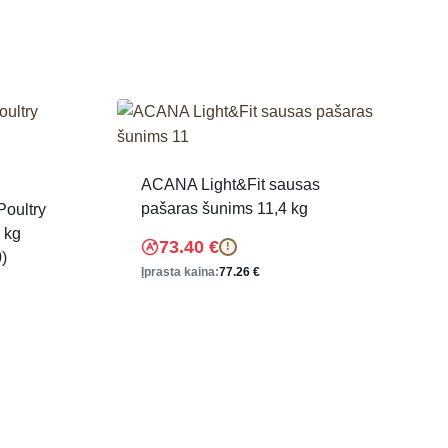
ACANA Light&Fit sausas
pašaras šunims 11,4 kg
Poultry
 kg
73.40
€
!
0)
Įprasta kaina:
77.26
€