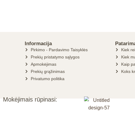
Informacija
Patarim
Pirkimo - Pardavimo Taisyklės
Kiek re
Prekių pristatymo sąlygos
Kiek ma
Apmokėjimas
Kaip pa
Prekių grąžinimas
Koks k
Privatumo politika
Mokėjimais rūpinasi: