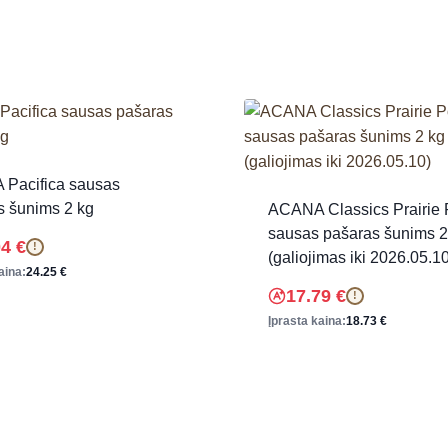
Pacifica sausas
s šunims 2 kg
ACANA Classics Prairie 
sausas pašaras šunims 2
04
€
!
(galiojimas iki 2026.05.1
aina:
24.25
€
17.79
€
!
Įprasta kaina:
18.73
€