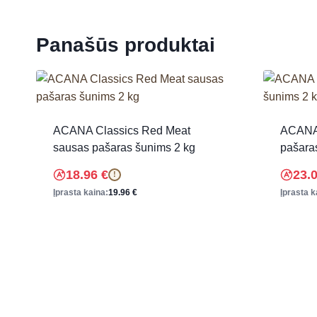
Panašūs produktai
ACANA Classics Red Meat
ACANA 
sausas pašaras šunims 2 kg
pašara
18.96
€
23.
!
Įprasta kaina:
19.96
€
Įprasta k