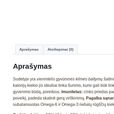
Aprašymas
Atsiliepimai (0)
Aprašymas
Sudėtyje yra
vienintelis gyvūninės kilmės baltymų šaltin
kalorijų kiekio jis idealiai tinka šunims, kurie gali būti li
gyvenimo būdą, poreikius.
lmunitetas:
cinko priedas pa
poveikį, padeda skatinti gerą virškinimą.
Pagalba sąnar
subalansuotas Omega-6 ir Omega-3 riebalų rūgščių kiekis 