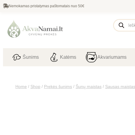
Nemokamas pristatymas paštomatais nuo 50€
Šunims
Katėms
Akvariumams
Home
/
Shop
/
Prekės šunims
/
Šunų maistas
/
Sausas maista