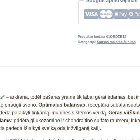
Saugus apmokėjimas
Produkto kodas:
01ORDZB13
Kategorija:
Sausas maistas šunims
is
* – arkliena, todėl pašaras yra ne tik labai gerai ėdamas, bet 
nkę priaugti svorio.
Optimalus balansas:
receptūra subalansuota 
deda palaikyti tinkamą imuninės sistemos veiklą.
Geras virški
iams:
pridėta gliukozamino ir chondroitino sulfato raumenų ir ka
padeda išlaikyti sveiką odą ir žvilgantį kailį.