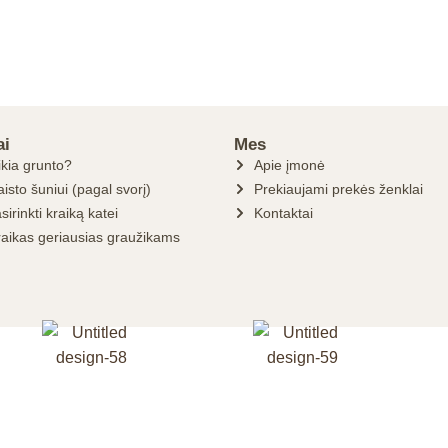
ai
Mes
ikia grunto?
Apie įmonė
isto šuniui (pagal svorį)
Prekiaujami prekės ženklai
sirinkti kraiką katei
Kontaktai
raikas geriausias graužikams