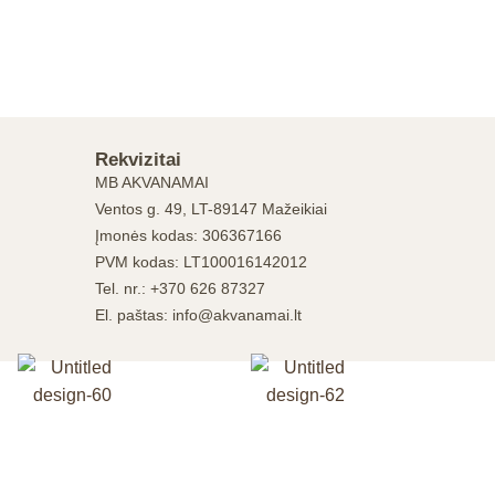
Rekvizitai
MB AKVANAMAI
Ventos g. 49, LT-89147 Mažeikiai
Įmonės kodas: 306367166
PVM kodas: LT100016142012
Tel. nr.: +370 626 87327
El. paštas: info@akvanamai.lt