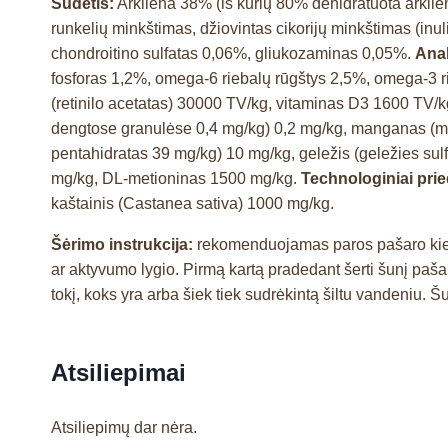
Sudėtis:
Arkliena 38% (iš kurių 80% dehidratuota arkliena 
runkelių minkštimas, džiovintas cikorijų minkštimas (inul
chondroitino sulfatas 0,06%, gliukozaminas 0,05%.
Anal
fosforas 1,2%, omega-6 riebalų rūgštys 2,5%, omega-3 r
(retinilo acetatas) 30000 TV/kg, vitaminas D3 1600 TV/kg
dengtose granulėse 0,4 mg/kg) 0,2 mg/kg, manganas (man
pentahidratas 39 mg/kg) 10 mg/kg, geležis (geležies sul
mg/kg, DL-metioninas 1500 mg/kg.
Technologiniai prie
kaštainis (Castanea sativa) 1000 mg/kg.
Šėrimo instrukcija:
rekomenduojamas paros pašaro kieki
ar aktyvumo lygio. Pirmą kartą pradedant šerti šunį paš
tokį, koks yra arba šiek tiek sudrėkintą šiltu vandeniu. Š
Atsiliepimai
Atsiliepimų dar nėra.