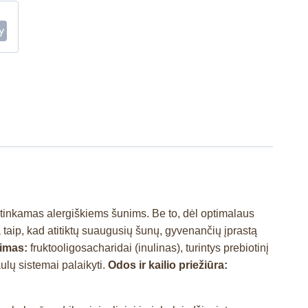
ir tinkamas alergiškiems šunims. Be to, dėl optimalaus
taip, kad atitiktų suaugusių šunų, gyvenančių įprastą
nimas:
fruktooligosacharidai (inulinas), turintys prebiotinį
ulų sistemai palaikyti.
Odos ir kailio priežiūra: