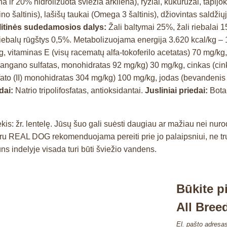
ir 20% hidrolizuota šviežia arkliena), ryžiai, kukurūzai, tapijoka,
ino šaltinis), lašišų taukai (Omega 3 šaltinis), džiovintas saldž
itinės sudedamosios dalys:
Žali baltymai 25%, žali riebalai 1
iebalų rūgštys 0,5%. Metabolizuojama energija 3.620 kcal/kg – 
, vitaminas E (visų racematų alfa-tokoferilo acetatas) 70 mg/kg,
gano sulfatas, monohidratas 92 mg/kg) 30 mg/kg, cinkas (cinko 
fato (II) monohidratas 304 mg/kg) 100 mg/kg, jodas (bevandenis 
dai:
Natrio tripolifosfatas, antioksidantai.
Jusliniai priedai:
Botan
s: žr. lentelę. Jūsų šuo gali suėsti daugiau ar mažiau nei nur
aru REAL DOG rekomenduojama pereiti prie jo palaipsniui, ne tr
uns indelyje visada turi būti šviežio vandens.
Būkite p
All Bree
El. pašto adresa