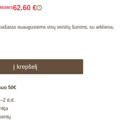
62.60
€
ARIAMS
!
pašaras suaugusiems visų veislių šunims, su arkliena,
Į krepšelį
nuo 50€
–2 d.d.
tija
lientų