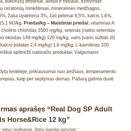
 kukurūzų dribsniai, aliejai ir riebalai, džiovintas
iųjų ceratonijų minkštimas, mineralinės medžiagos,
5%, žalia ląsteliena 3%, žali pelenai 8,5%, kalcis 1,6%,
15,1 MJ/kg.
Priedai/kg – Maistiniai priedai:
vitaminas A
 cholino chloridas 3500 mg/kg, selenas (natrio selenitas
oksidas 149 mg/kg) 120 mg/kg, varis (vario sulfato (II)
kalcio jodatas 2,4 mg/kg) 1,6 mg/kg, L-karnitinas 100
iškai apibrėžti natūralūs produktai: Valgomasis
odyta lentelėje, priklausomai nuo amžiaus, temperamento
umpiau, kaip per septynias dienas. Pašarą galima duoti
irmas aprašęs “Real Dog SP Adult
ds Horse&Rice 12 kg”
s nebus skelbiamas.
Būtini laukeliai pažymėti
*