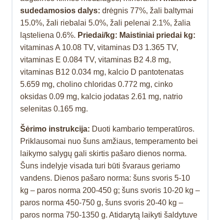
sudedamosios dalys:
drėgnis 77%, žali baltymai
15.0%, žali riebalai 5.0%, žali pelenai 2.1%, žalia
ląsteliena 0.6%.
Priedai/kg: Maistiniai priedai kg:
vitaminas A 10.08 TV, vitaminas D3 1.365 TV,
vitaminas E 0.084 TV, vitaminas B2 4.8 mg,
vitaminas B12 0.034 mg, kalcio D pantotenatas
5.659 mg, cholino chloridas 0.772 mg, cinko
oksidas 0.09 mg, kalcio jodatas 2.61 mg, natrio
selenitas 0.165 mg.
Šėrimo instrukcija:
Duoti kambario temperatūros.
Priklausomai nuo šuns amžiaus, temperamento bei
laikymo salygų gali skirtis pašaro dienos norma.
Šuns indelyje visada turi būti švaraus geriamo
vandens. Dienos pašaro norma: šuns svoris 5-10
kg – paros norma 200-450 g; šuns svoris 10-20 kg –
paros norma 450-750 g, šuns svoris 20-40 kg –
paros norma 750-1350 g. Atidarytą laikyti šaldytuve