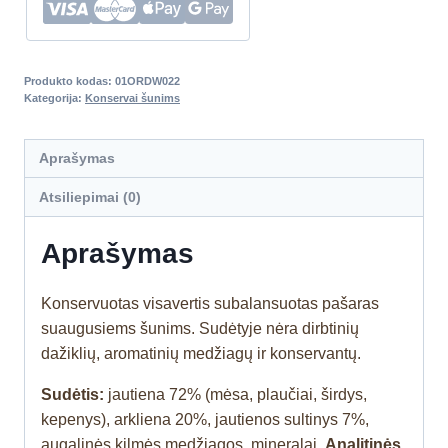
Produkto kodas:
01ORDW022
Kategorija:
Konservai šunims
Aprašymas
Atsiliepimai (0)
Aprašymas
Konservuotas visavertis subalansuotas pašaras
suaugusiems šunims. Sudėtyje nėra dirbtinių
dažiklių, aromatinių medžiagų ir konservantų.
Sudėtis:
jautiena 72% (mėsa, plaučiai, širdys,
kepenys), arkliena 20%, jautienos sultinys 7%,
augalinės kilmės medžiagos, mineralai.
Analitinės