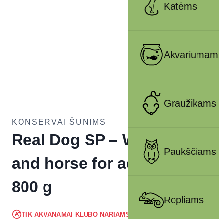
Katėms
Akvariumam
Graužikams
KONSERVAI ŠUNIMS
Real Dog SP – Wet Beef
Paukščiams
and horse for adult dogs
800 g
Ropliams
5.22
€
TIK AKVANAMAI KLUBO NARIAMS
!