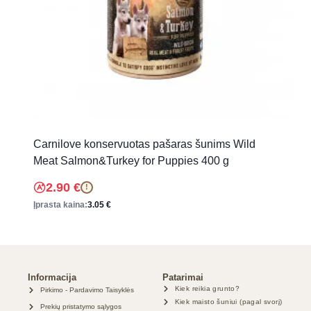
Carnilove konservuotas pašaras šunims Wild
Meat Salmon&Turkey for Puppies 400 g
2.90
€
!
Įprasta kaina:
3.05
€
Informacija
Patarimai
Kiek reikia grunto?
Pirkimo - Pardavimo Taisyklės
Kiek maisto šuniui (pagal svorį)
Prekių pristatymo sąlygos