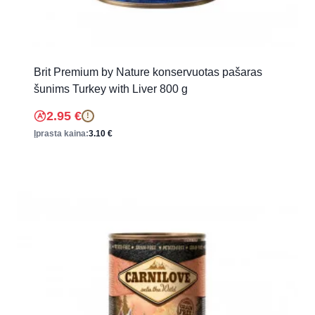
Brit Premium by Nature konservuotas pašaras
šunims Turkey with Liver 800 g
2.95
€
!
Įprasta kaina:
3.10
€