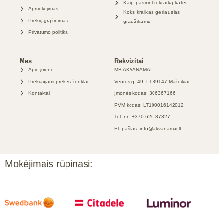
Kaip pasirinkti kraiką katei
Apmokėjimas
Koks kraikas geriausias
Prekių grąžinimas
graužikams
Privatumo politika
Mes
Rekvizitai
Apie įmonė
MB AKVANAMAI
Prekiaujami prekės ženklai
Ventos g. 49, LT-89147 Mažeikiai
Kontaktai
Įmonės kodas: 306367166
PVM kodas: LT100016142012
Tel. nr.: +370 626 87327
El. paštas: info@akvanamai.lt
Mokėjimais rūpinasi: