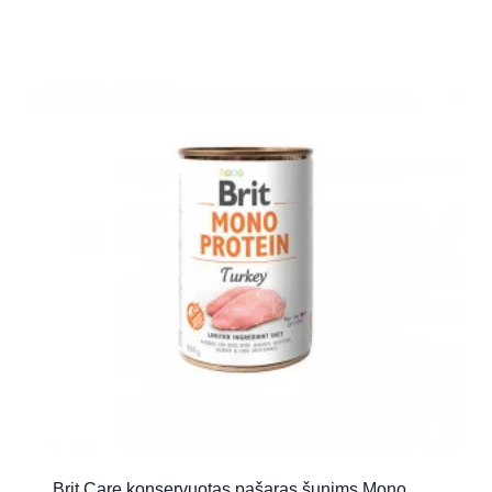
Brit Care konservuotas pašaras šunims Mono