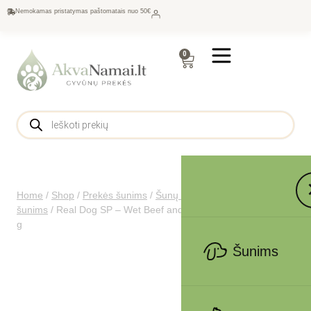
Nemokamas pristatymas paštomatais nuo 50€
0
Home
/
Shop
/
Prekės šunims
/
Šunų maistas
/
Konservai
šunims
/
Real Dog SP – Wet Beef and horse for adult dogs 800
g
Šunims