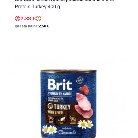
Protein Turkey 400 g
2.38
€
!
Įprasta kaina:
2.50
€