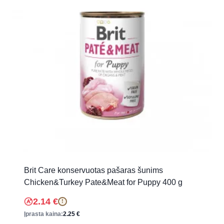
Brit Care konservuotas pašaras šunims
Chicken&Turkey Pate&Meat for Puppy 400 g
2.14
€
!
Įprasta kaina:
2.25
€