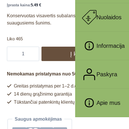
Įprasta kaina:
5.49
€
Konservuotas visavertis subalansuotas pašaras
Nuolaidos
suaugusiems šunims.
Liko 465
Informacija
Į krepšelį
Paskyra
Nemokamas pristatymas nuo 50€
Greitas pristatymas per 1–2 d.d.
14 dienų grąžinimo garantija
Tūkstančiai patenkintų klientų
Apie mus
Saugus apmokėjimas