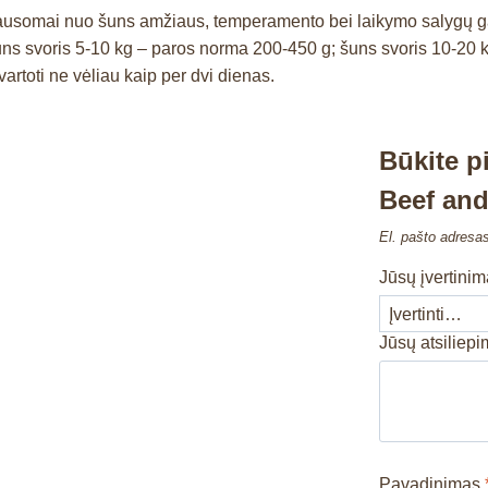
ausomai nuo šuns amžiaus, temperamento bei laikymo salygų gali
s svoris 5-10 kg – paros norma 200-450 g; šuns svoris 10-20 k
artoti ne vėliau kaip per dvi dienas.
Būkite p
Beef and
El. pašto adresa
Jūsų įvertini
Jūsų atsiliep
Pavadinimas