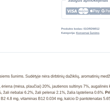
Saugus apmokėjimas
Produkto kodas:
01ORDW012
Kategorija:
Konservai šunims
ems šunims. Sudėtyje nėra dirbtinių dažiklių, aromatinių medž
, ėriena (mėsa, plaučiai) 20%, jautienos sultinys 7%, augalinės
 žali riebalai 6.2%, žali pelenai 2.1%, žalia ląsteliena 0.6%.
Pr
 B2 4.8 mg, vitaminas B12 0.034 mg, kalcio D pantotenatas 5.65