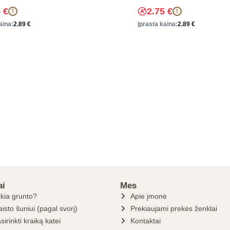
5
€
2.75
€
!
!
aina:
2.89
€
Įprasta kaina:
2.89
€
ai
Mes
ikia grunto?
Apie įmonė
isto šuniui (pagal svorį)
Prekiaujami prekės ženklai
sirinkti kraiką katei
Kontaktai