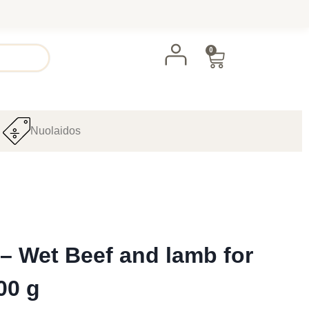
0
Nuolaidos
– Wet Beef and lamb for
00 g