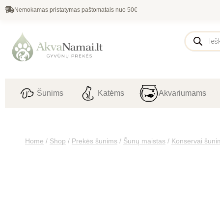
Nemokamas pristatymas paštomatais nuo 50€
Šunims
Katėms
Akvariumams
Home
/
Shop
/
Prekės šunims
/
Šunų maistas
/
Konservai šuni