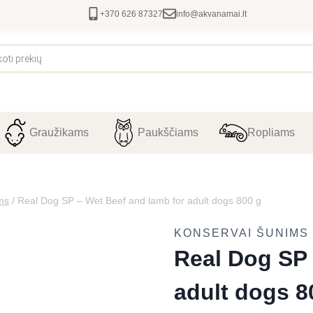
+370 626 87327
info@akvanamai.lt
Graužikams
Paukščiams
Ropliams
ms
/
Real Dog SP – Wet Beef and lamb for adult dogs 800 g
KONSERVAI ŠUNIMS
Real Dog SP 
adult dogs 8