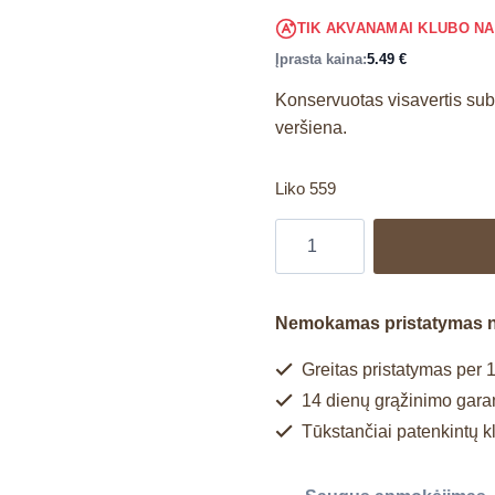
TIK AKVANAMAI KLUBO N
Įprasta kaina:
5.49
€
Konservuotas visavertis su
veršiena.
Liko 559
Nemokamas pristatymas 
Greitas pristatymas per 1
14 dienų grąžinimo garan
Tūkstančiai patenkintų k