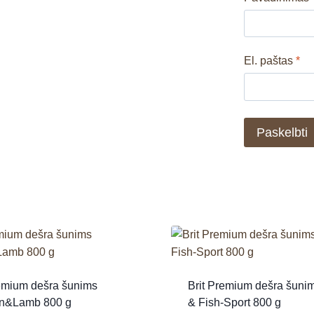
El. paštas
*
remium dešra šunims
Brit Premium dešra šuni
n&Lamb 800 g
& Fish-Sport 800 g