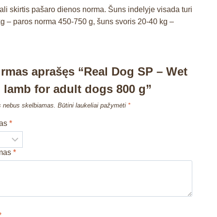
 skirtis pašaro dienos norma. Šuns indelyje visada turi
g – paros norma 450-750 g, šuns svoris 20-40 kg –
irmas aprašęs “Real Dog SP – Wet
 lamb for adult dogs 800 g”
s nebus skelbiamas.
Būtini laukeliai pažymėti
*
mas
*
imas
*
*