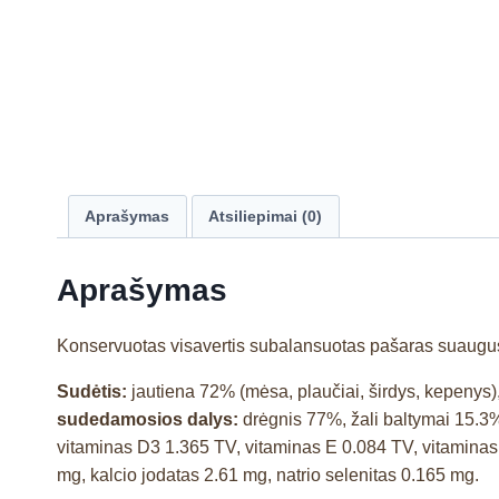
Aprašymas
Atsiliepimai (0)
Aprašymas
Konservuotas visavertis subalansuotas pašaras suaugusi
Sudėtis:
jautiena 72% (mėsa, plaučiai, širdys, kepenys)
sudedamosios dalys:
drėgnis 77%, žali baltymai 15.3%,
vitaminas D3 1.365 TV, vitaminas E 0.084 TV, vitaminas
mg, kalcio jodatas 2.61 mg, natrio selenitas 0.165 mg.