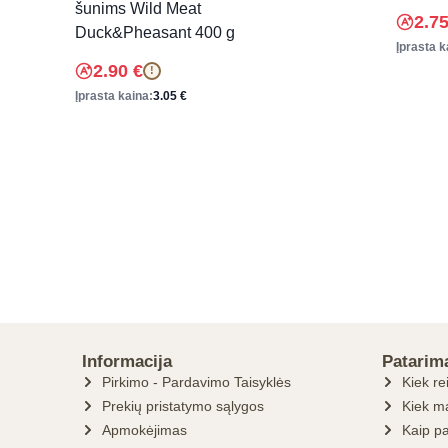
šunims Wild Meat
2.7
Duck&Pheasant 400 g
Įprasta k
2.90
€
!
Įprasta kaina:
3.05
€
Informacija
Patarim
Pirkimo - Pardavimo Taisyklės
Kiek re
Prekių pristatymo sąlygos
Kiek ma
Apmokėjimas
Kaip pa