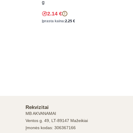
g
2.14
€
!
Įprasta kaina:
2.25
€
Rekvizitai
MB AKVANAMAI
Ventos g. 49, LT-89147 Mažeikiai
Įmonės kodas: 306367166