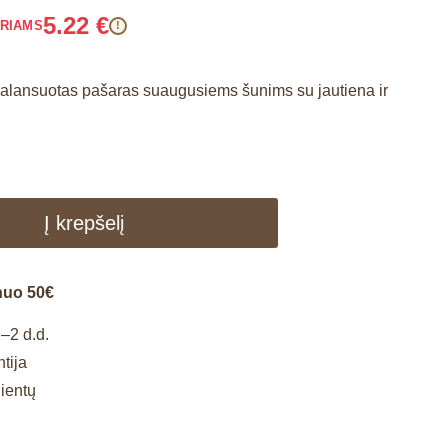
5.22
€
ARIAMS
!
balansuotas pašaras suaugusiems šunims su jautiena ir
Į krepšelį
nuo 50€
–2 d.d.
tija
lientų