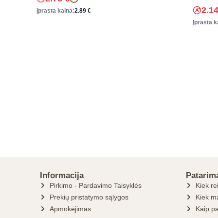
2.1
Įprasta kaina:
2.89
€
Įprasta k
Informacija
Patarim
Pirkimo - Pardavimo Taisyklės
Kiek re
Prekių pristatymo sąlygos
Kiek ma
Apmokėjimas
Kaip pa