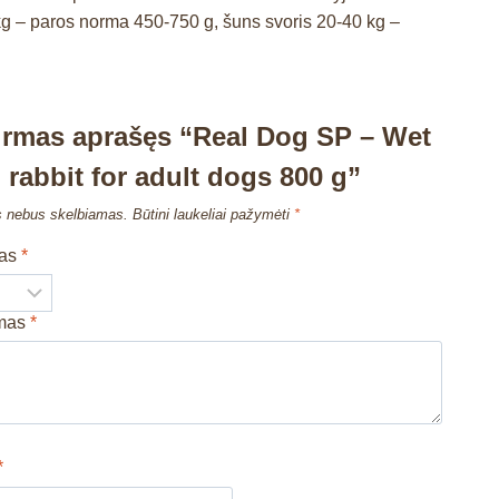
g – paros norma 450-750 g, šuns svoris 20-40 kg –
irmas aprašęs “Real Dog SP – Wet
 rabbit for adult dogs 800 g”
s nebus skelbiamas.
Būtini laukeliai pažymėti
*
mas
*
imas
*
*