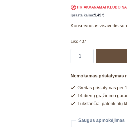
TIK AKVANAMAI KLUBO N
Įprasta kaina:
5.49
€
Konservuotas visavertis su
Liko 407
Nemokamas pristatymas 
Greitas pristatymas per 1
14 dienų grąžinimo garan
Tūkstančiai patenkintų k
Saugus apmokėjimas