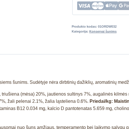
Produkto kodas:
01ORDW032
Kategorija:
Konservai šunims
ems šunims. Sudėtyje nėra dirbtinių dažiklių, aromatinių medž
, triušiena (mėsa) 20%, jautienos sultinys 7%, augalinės kilmė
7%, žali pelenai 2.1%, žalia ląsteliena 0.6%.
Priedai/kg: Maistin
itaminas B12 0.034 mg, kalcio D pantotenatas 5.659 mg, cholino
ausomai nuo šuns amžiaus, temperamento bei laikymo salygų gali