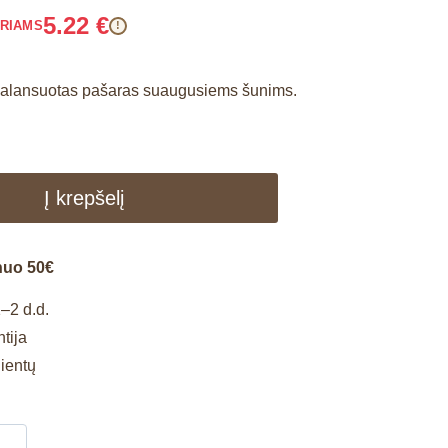
5.22
€
ARIAMS
!
balansuotas pašaras suaugusiems šunims.
Į krepšelį
nuo 50€
–2 d.d.
tija
lientų