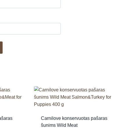
ašaras
Carnilove konservuotas pašaras
šunims Wild Meat