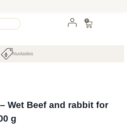
0
Nuolaidos
– Wet Beef and rabbit for
00 g