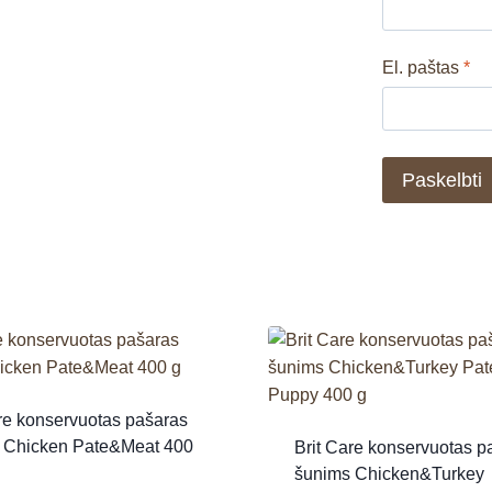
El. paštas
*
re konservuotas pašaras
 Chicken Pate&Meat 400
Brit Care konservuotas p
šunims Chicken&Turkey