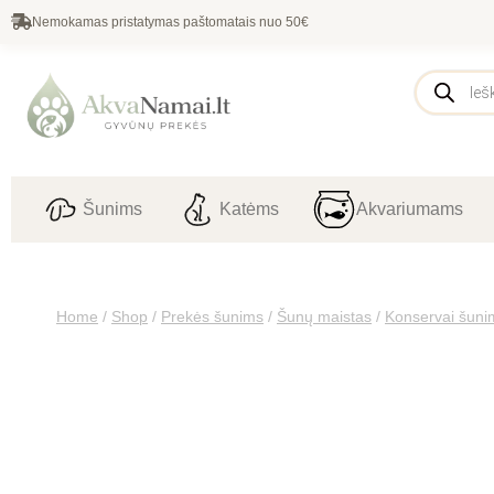
Nemokamas pristatymas paštomatais nuo 50€
Šunims
Katėms
Akvariumams
Home
/
Shop
/
Prekės šunims
/
Šunų maistas
/
Konservai šuni