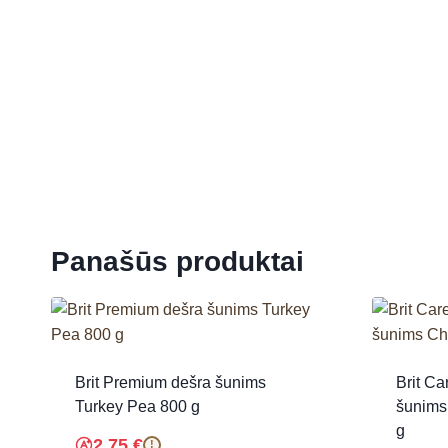
Panašūs produktai
Brit Premium dešra šunims
Brit Ca
Turkey Pea 800 g
šunims
g
2.75
€
!