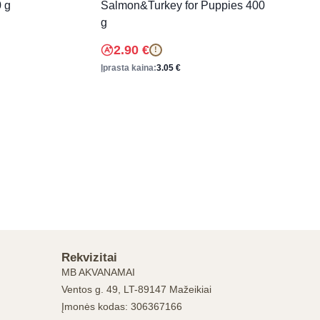
 g
Salmon&Turkey for Puppies 400
g
2.90
€
!
Įprasta kaina:
3.05
€
Rekvizitai
MB AKVANAMAI
Ventos g. 49, LT-89147 Mažeikiai
Įmonės kodas: 306367166