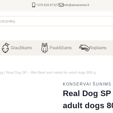
+370 626 87327
info@akvanamai.lt
Graužikams
Paukščiams
Ropliams
ms
/
Real Dog SP – Wet Beef and rabbit for adult dogs 800 g
KONSERVAI ŠUNIMS
Real Dog SP 
adult dogs 8