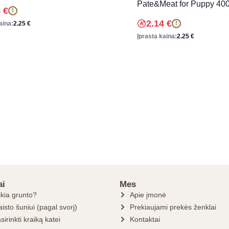
Pate&Meat for Puppy 400
4
€
!
2.14
€
aina:
2.25
€
!
Įprasta kaina:
2.25
€
ai
Mes
ikia grunto?
Apie įmonė
isto šuniui (pagal svorį)
Prekiaujami prekės ženklai
sirinkti kraiką katei
Kontaktai