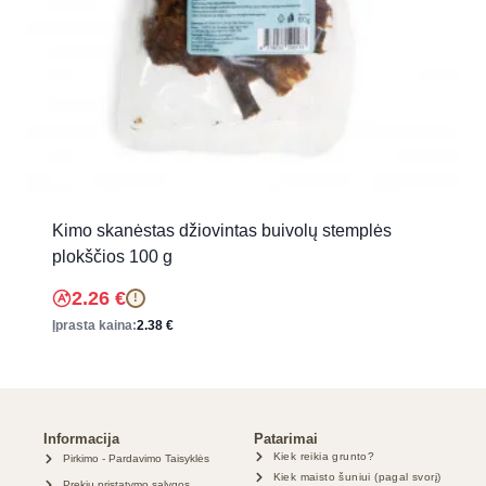
Kimo skanėstas džiovintas buivolų stemplės
plokščios 100 g
2.26
€
!
Įprasta kaina:
2.38
€
Informacija
Patarimai
Kiek reikia grunto?
Pirkimo - Pardavimo Taisyklės
Kiek maisto šuniui (pagal svorį)
Prekių pristatymo sąlygos