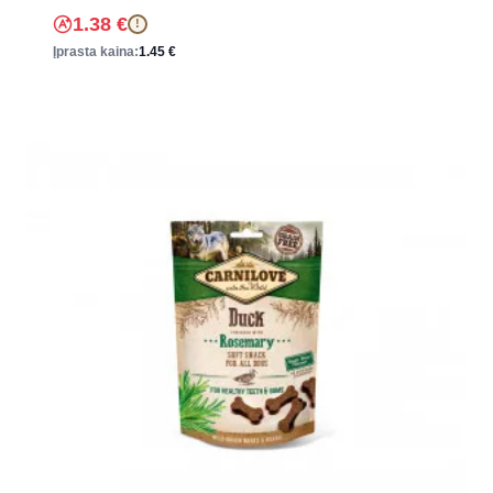
1.38
€
!
Įprasta kaina:
1.45
€