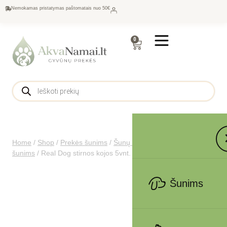
Nemokamas pristatymas paštomatais nuo 50€
0
Home
/
Shop
/
Prekės šunims
/
Šunų maistas
/
Skanėstai
šunims
/
Real Dog stirnos kojos 5vnt.
Šunims