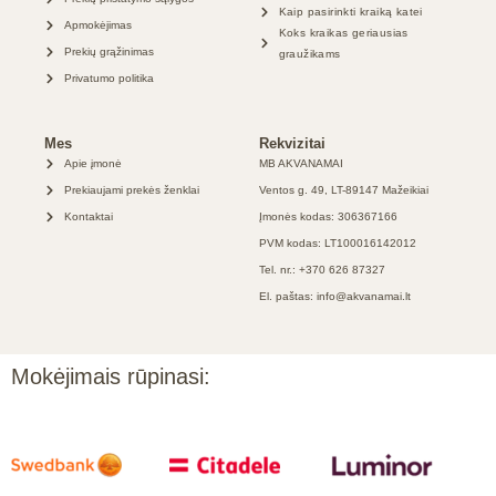
Kaip pasirinkti kraiką katei
Apmokėjimas
Koks kraikas geriausias
Prekių grąžinimas
graužikams
Privatumo politika
Mes
Rekvizitai
Apie įmonė
MB AKVANAMAI
Prekiaujami prekės ženklai
Ventos g. 49, LT-89147 Mažeikiai
Kontaktai
Įmonės kodas: 306367166
PVM kodas: LT100016142012
Tel. nr.: +370 626 87327
El. paštas: info@akvanamai.lt
Mokėjimais rūpinasi: