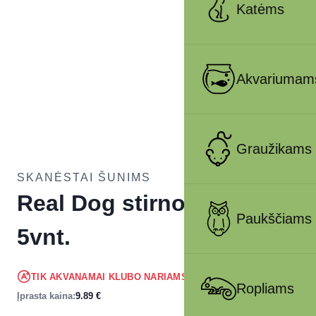
Katėms
Akvariumam
Graužikams
SKANĖSTAI ŠUNIMS
Real Dog stirnos kojos
Paukščiams
5vnt.
9.40
€
TIK AKVANAMAI KLUBO NARIAMS
!
Ropliams
Įprasta kaina:
9.89
€