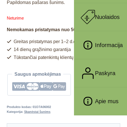
Papildomas pašaras šunims.
Nuolaidos
Neturime
Nemokamas pristatymas nuo 50€
Greitas pristatymas per 1–2 d.d.
Informacija
14 dienų grąžinimo garantija
Tūkstančiai patenkintų klientų
Paskyra
Saugus apmokėjimas
Apie mus
Produkto kodas:
01O7A06002
Kategorija:
Skanėstai šunims