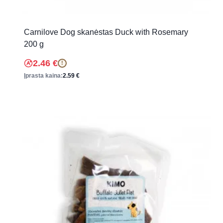
Carnilove Dog skanėstas Duck with Rosemary
200 g
2.46
€
!
Įprasta kaina:
2.59
€