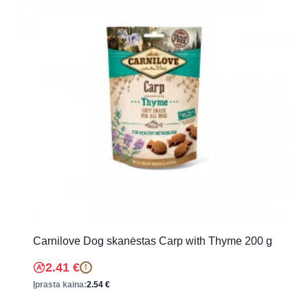
Carnilove Dog skanėstas Carp with Thyme 200 g
2.41
€
!
Įprasta kaina:
2.54
€