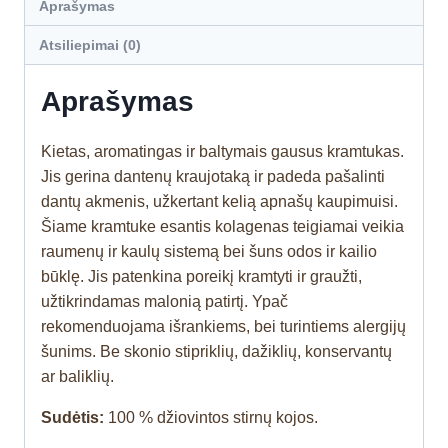
Aprašymas
Atsiliepimai (0)
Aprašymas
Kietas, aromatingas ir baltymais gausus kramtukas.
Jis gerina dantenų kraujotaką ir padeda pašalinti
dantų akmenis, užkertant kelią apnašų kaupimuisi.
Šiame kramtuke esantis kolagenas teigiamai veikia
raumenų ir kaulų sistemą bei šuns odos ir kailio
būklę. Jis patenkina poreikį kramtyti ir graužti,
užtikrindamas malonią patirtį. Ypač
rekomenduojama išrankiems, bei turintiems alergijų
šunims. Be skonio stipriklių, dažiklių, konservantų
ar baliklių.
Sudėtis:
100 % džiovintos stirnų kojos.