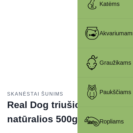
Katėms
Akvariumam
Graužikams
Paukščiams
SKANĖSTAI ŠUNIMS
Real Dog triušio ausys
natūralios 500g
Ropliams