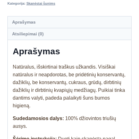
Kategorija:
Skanėstai šunims
Aprašymas
Atsiliepimai (0)
Aprašymas
Natūralus, išskirtinai traškus užkandis. Visiškai
natūralus ir neapdorotas, be pridėtinių konservantų,
dažiklių, be konservantų, cukraus, grūdų, dirbtinių
dažiklių ir dirbtinių kvapiųjų medžiagų. Puikiai tinka
dantims valyti, padeda palaikyti šuns burnos
higieną.
Sudedamosios dalys:
100% džiovintos triušių
ausys.
Šėrimo instrukcija:
Duoti kaip skanėstą pagal