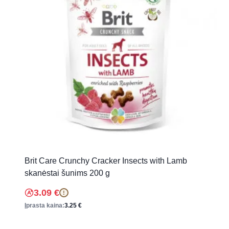
Brit Care Crunchy Cracker Insects with Lamb
skanėstai šunims 200 g
3.09
€
!
Įprasta kaina:
3.25
€