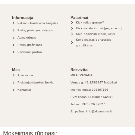
Informacija
Patarimai
Kiek reikia grunto?
Pirkimo - Pardavimo Taisyklės
Kiek maisto šuniui (pagal svorį)
Prekių pristatymo sąlygos
Kaip pasirinkti kraiką katei
Apmokėjimas
Koks kraikas geriausias
Prekių grąžinimas
graužikams
Privatumo politika
Mes
Rekvizitai
Apie įmonė
MB AKVANAMAI
Prekiaujami prekės ženklai
Ventos g. 49, LT-89147 Mažeikiai
Kontaktai
Įmonės kodas: 306367166
PVM kodas: LT100016142012
Tel. nr.: +370 626 87327
El. paštas: info@akvanamai.lt
Mokėjimais rūpinasi: