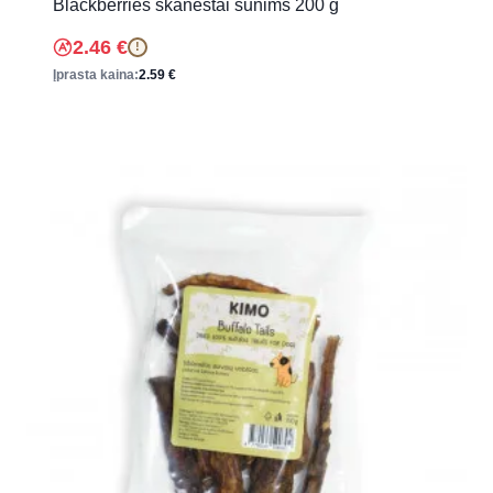
Blackberries skanėstai šunims 200 g
2.46
€
!
Įprasta kaina:
2.59
€