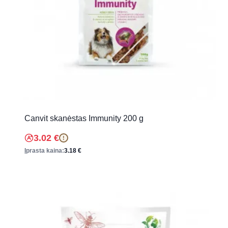
Canvit skanėstas Immunity 200 g
3.02
€
!
Įprasta kaina:
3.18
€