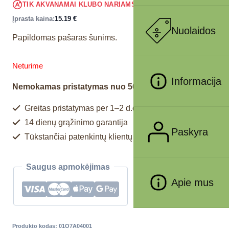
14.43
€
TIK AKVANAMAI KLUBO NARIAMS
!
Įprasta kaina:
15.19
€
Nuolaidos
Papildomas pašaras šunims.
Neturime
Informacija
Nemokamas pristatymas nuo 50€
Greitas pristatymas per 1–2 d.d.
14 dienų grąžinimo garantija
Paskyra
Tūkstančiai patenkintų klientų
Saugus apmokėjimas
Apie mus
Produkto kodas:
01O7A04001