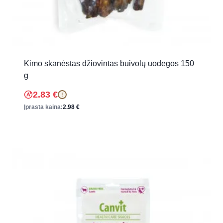
Kimo skanėstas džiovintas buivolų uodegos 150
g
2.83
€
!
Įprasta kaina:
2.98
€