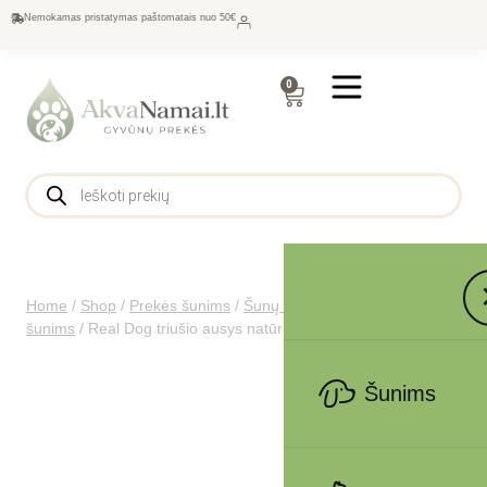
Nemokamas pristatymas paštomatais nuo 50€
0
Home
/
Shop
/
Prekės šunims
/
Šunų maistas
/
Skanėstai
šunims
/
Real Dog triušio ausys natūralios 500g
Šunims