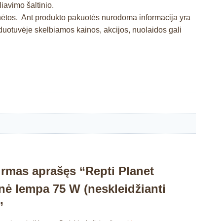
iavimo šaltinio.
inėtos. Ant produkto pakuotės nurodoma informacija yra
otuvėje skelbiamos kainos, akcijos, nuolaidos gali
irmas aprašęs “Repti Planet
inė lempa 75 W (neskleidžianti
”