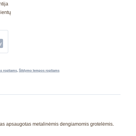
tija
lientų
s ropliams
,
Šildymo lempos ropliams
vaitas apsaugotas metalinėmis dengiamomis grotelėmis.