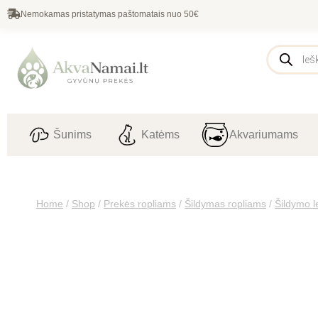
Nemokamas pristatymas paštomatais nuo 50€
Šunims
Katėms
Akvariumams
Home
/
Shop
/
Prekės ropliams
/
Šildymas ropliams
/
Šildymo 