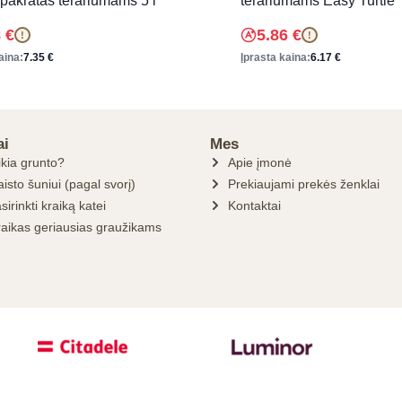
 pakratas terariumams 5 l
terariumams Easy Turtle
8
€
5.86
€
!
!
aina:
7.35
€
Įprasta kaina:
6.17
€
ai
Mes
ikia grunto?
Apie įmonė
isto šuniui (pagal svorį)
Prekiaujami prekės ženklai
sirinkti kraiką katei
Kontaktai
raikas geriausias graužikams