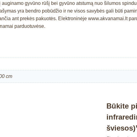
 ir į auginamo gyvūno rūšį bei gyvūno atstumą nuo šilumos spindul
prašymas yra bendro pobūdžio ir ne visos savybės gali būti pam
čia ant prekės pakuotės. Elektroninėje www.akvanamai.lt pardu
kvanamai parduotuvėse.
000 cm
Būkite p
infrared
šviesos)