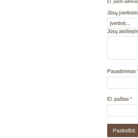
El. pašto adresa
Jūsų įvertini
Jūsų atsiliep
Pavadinimas
El. paštas
*