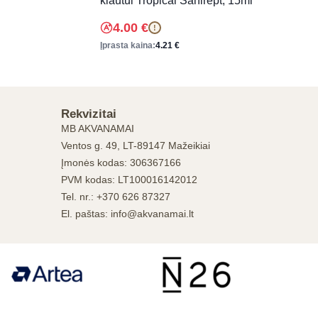
kiautui Tropical Sanirept, 15ml
4.00
€
!
Įprasta kaina:
4.21
€
Rekvizitai
MB AKVANAMAI
Ventos g. 49, LT-89147 Mažeikiai
Įmonės kodas: 306367166
PVM kodas: LT100016142012
Tel. nr.: +370 626 87327
El. paštas: info@akvanamai.lt