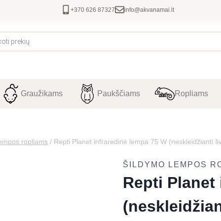
+370 626 87327
info@akvanamai.lt
Graužikams
Paukščiams
Ropliams
lempos ropliams
/
Repti Planet infraredinė lempa 75 W (neskleidžianti š
ŠILDYMO LEMPOS R
Repti Planet
(neskleidžian