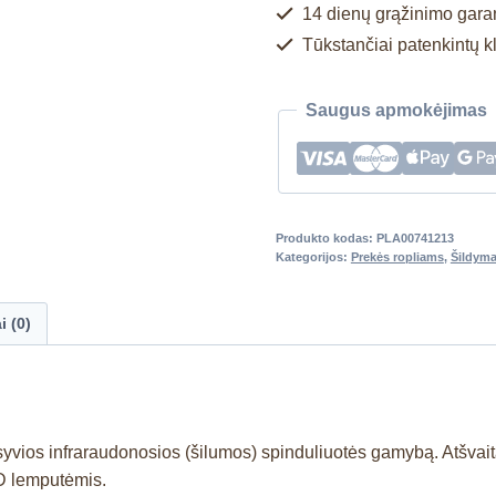
14 dienų grąžinimo garan
Tūkstančiai patenkintų k
Saugus apmokėjimas
Produkto kodas:
PLA00741213
Kategorijos:
Prekės ropliams
,
Šildyma
i (0)
tensyvios infraraudonosios (šilumos) spinduliuotės gamybą. Atš
ED lemputėmis.