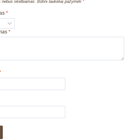
s nebus skelbiamas.
Būtini laukeliai pažymėti
*
mas
*
imas
*
*