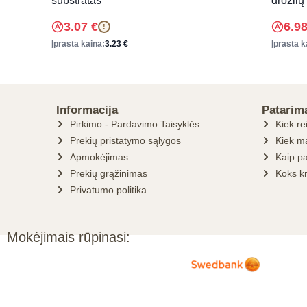
substratas
drožlių
3.07
€
6.9
!
Įprasta kaina:
3.23
€
Įprasta k
Informacija
Patarim
Pirkimo - Pardavimo Taisyklės
Kiek re
Prekių pristatymo sąlygos
Kiek ma
Apmokėjimas
Kaip pa
Prekių grąžinimas
Koks k
Privatumo politika
Mokėjimais rūpinasi: