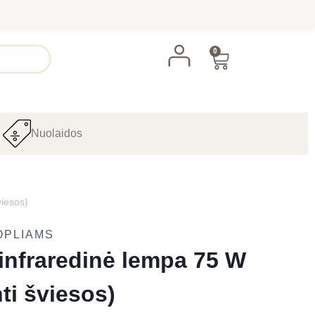
0
Nuolaidos
viesos)
OPLIAMS
 infraredinė lempa 75 W
ti šviesos)