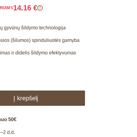
14.16
€
ARIAMS
!
kitų gyvūnų šildymo technologija
osios (šilumos) spinduliuotės gamyba
imas ir didelis šildymo efektyvumas
Į krepšelį
nuo 50€
–2 d.d.