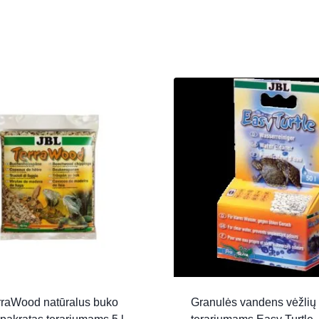
rraWood natūralus buko
Granulės vandens vėžlių