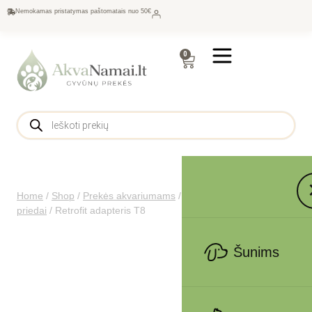
Nemokamas pristatymas paštomatais nuo 50€
0
Home
/
Shop
/
Prekės akvariumams
/
Apšvietimas
/
Apšvietimo
priedai
/
Retrofit adapteris T8
Šunims