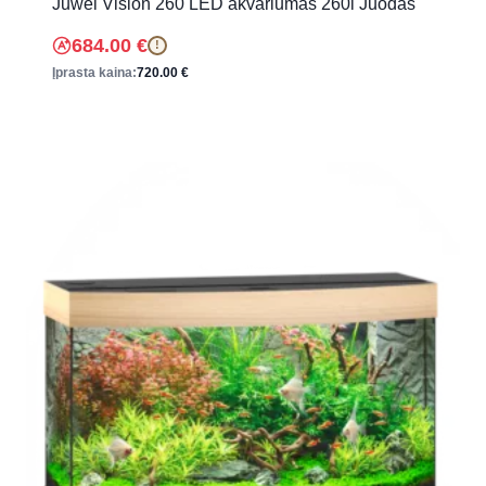
Juwel Vision 260 LED akvariumas 260l Juodas
684.00
€
!
Įprasta kaina:
720.00
€