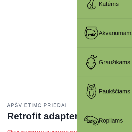
Katėms
Akvariumam
Graužikams
Paukščiams
APŠVIETIMO PRIEDAI
Retrofit adapteris T8
Ropliams