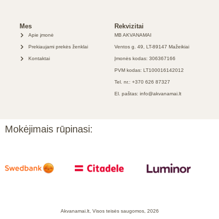
Mes
Rekvizitai
Apie įmonė
MB AKVANAMAI
Prekiaujami prekės ženklai
Ventos g. 49, LT-89147 Mažeikiai
Kontaktai
Įmonės kodas: 306367166
PVM kodas: LT100016142012
Tel. nr.: +370 626 87327
El. paštas: info@akvanamai.lt
Mokėjimais rūpinasi:
Akvanamai.lt, Visos teisės saugomos, 2026