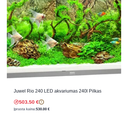
Juwel Rio 240 LED akvariumas 240l Pilkas
503.50
€
!
Įprasta kaina:
530.00
€