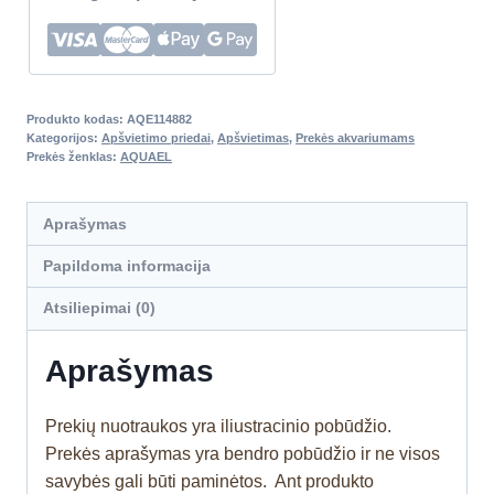
Produkto kodas:
AQE114882
Kategorijos:
Apšvietimo priedai
,
Apšvietimas
,
Prekės akvariumams
Prekės ženklas:
AQUAEL
Aprašymas
Papildoma informacija
Atsiliepimai (0)
Aprašymas
Prekių nuotraukos yra iliustracinio pobūdžio.
Prekės aprašymas yra bendro pobūdžio ir ne visos
savybės gali būti paminėtos. Ant produkto