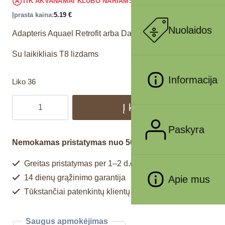
4.93
€
TIK AKVANAMAI KLUBO NARIAMS
!
Įprasta kaina:
5.19
€
Nuolaidos
Adapteris Aquael Retrofit arba Day&Night lempai
Su laikikliais T8 lizdams
Informacija
Liko 36
Į krepšelį
Paskyra
Nemokamas pristatymas nuo 50€
Greitas pristatymas per 1–2 d.d.
14 dienų grąžinimo garantija
Apie mus
Tūkstančiai patenkintų klientų
Saugus apmokėjimas