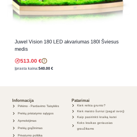
Juwel Vision 180 LED akvariumas 180l Šviesus
medis
513.00
€
!
Įprasta kaina:
540.00
€
Informacija
Patarimai
Kiek reikia grunto?
Pirkimo - Pardavimo Taisyklės
Kiek maisto šuniui (pagal svorį)
Prekių pristatymo sąlygos
Kaip pasirinkti kraiką katei
Apmokėjimas
Koks kraikas geriausias
Prekių grąžinimas
graužikams
Privatumo politika