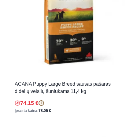
ACANA Puppy Large Breed sausas pašaras
didelių veislių šuniukams 11,4 kg
74.15
€
!
Įprasta kaina:
78.05
€