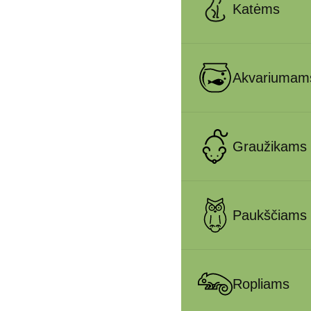
Katėms
Akvariumam
Graužikams
Paukščiams
Ropliams