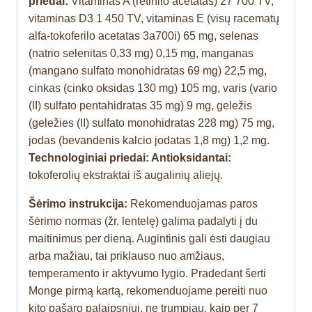
priedai:
Vitaminas A (retinilo acetatas) 27 700 TV,
vitaminas D3 1 450 TV, vitaminas E (visų racematų
alfa-tokoferilo acetatas 3a700i) 65 mg, selenas
(natrio selenitas 0,33 mg) 0,15 mg, manganas
(mangano sulfato monohidratas 69 mg) 22,5 mg,
cinkas (cinko oksidas 130 mg) 105 mg, varis (vario
(II) sulfato pentahidratas 35 mg) 9 mg, geležis
(geležies (II) sulfato monohidratas 228 mg) 75 mg,
jodas (bevandenis kalcio jodatas 1,8 mg) 1,2 mg.
Technologiniai priedai: Antioksidantai:
tokoferolių ekstraktai iš augalinių aliejų.
Šėrimo instrukcija:
Rekomenduojamas paros
šėrimo normas (žr. lentelę) galima padalyti į du
maitinimus per dieną. Augintinis gali ėsti daugiau
arba mažiau, tai priklauso nuo amžiaus,
temperamento ir aktyvumo lygio. Pradedant šerti
Monge pirmą kartą, rekomenduojame pereiti nuo
kito pašaro palaipsniui, ne trumpiau, kaip per 7