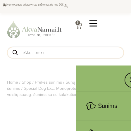
Nemokamas pristatymas paštomatais nuo 50€
0
Home
/
Shop
/
Prekės šunims
/
Šunų maistas
/
Sausas maistas
šunims
/
Special Dog Exc. Monoprotein sausas pašaras mažų
veislių suaug. šunims su su kalakutiena 1.5kg
Šunims