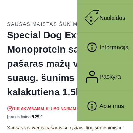
Nuolaidos
SAUSAS MAISTAS ŠUNIMS
Special Dog Exc.
Informacija
Monoprotein sausas
pašaras mažų veislių
suaug. šunims su su
Paskyra
kalakutiena 1.5kg
Apie mus
8.83
€
TIK AKVANAMAI KLUBO NARIAMS
!
Įprasta kaina:
9.29
€
Sausas visavertis pašaras su ryžiais, linų sėmenimis ir