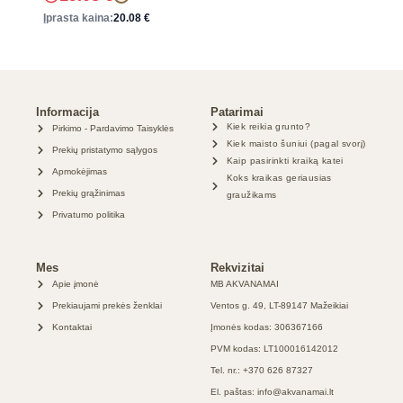
Įprasta kaina:
20.08
€
Informacija
Patarimai
Kiek reikia grunto?
Pirkimo - Pardavimo Taisyklės
Kiek maisto šuniui (pagal svorį)
Prekių pristatymo sąlygos
Kaip pasirinkti kraiką katei
Apmokėjimas
Koks kraikas geriausias
Prekių grąžinimas
graužikams
Privatumo politika
Mes
Rekvizitai
Apie įmonė
MB AKVANAMAI
Prekiaujami prekės ženklai
Ventos g. 49, LT-89147 Mažeikiai
Kontaktai
Įmonės kodas: 306367166
PVM kodas: LT100016142012
Tel. nr.: +370 626 87327
El. paštas: info@akvanamai.lt