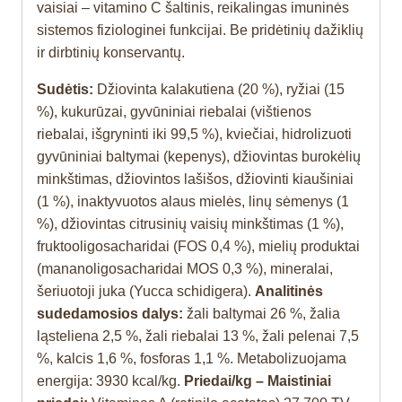
vaisiai – vitamino C šaltinis, reikalingas imuninės
sistemos fiziologinei funkcijai. Be pridėtinių dažiklių
ir dirbtinių konservantų.
Sudėtis:
Džiovinta kalakutiena (20 %), ryžiai (15
%), kukurūzai, gyvūniniai riebalai (vištienos
riebalai, išgryninti iki 99,5 %), kviečiai, hidrolizuoti
gyvūniniai baltymai (kepenys), džiovintas burokėlių
minkštimas, džiovintos lašišos, džiovinti kiaušiniai
(1 %), inaktyvuotos alaus mielės, linų sėmenys (1
%), džiovintas citrusinių vaisių minkštimas (1 %),
fruktooligosacharidai (FOS 0,4 %), mielių produktai
(mananoligosacharidai MOS 0,3 %), mineralai,
šeriuotoji juka (Yucca schidigera).
Analitinės
sudedamosios dalys:
žali baltymai 26 %, žalia
ląsteliena 2,5 %, žali riebalai 13 %, žali pelenai 7,5
%, kalcis 1,6 %, fosforas 1,1 %. Metabolizuojama
energija: 3930 kcal/kg.
Priedai/kg – Maistiniai