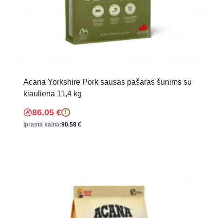
Acana Yorkshire Pork sausas pašaras šunims su
kiauliena 11,4 kg
86.05
€
!
Įprasta kaina:
90.58
€