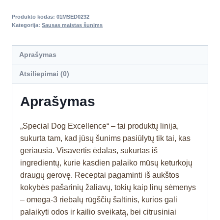
Produkto kodas:
01MSED0232
Kategorija:
Sausas maistas šunims
Aprašymas
Atsiliepimai (0)
Aprašymas
„Special Dog Excellence“ – tai produktų linija,
sukurta tam, kad jūsų šunims pasiūlytų tik tai, kas
geriausia. Visavertis ėdalas, sukurtas iš
ingredientų, kurie kasdien palaiko mūsų keturkojų
draugų gerovę. Receptai pagaminti iš aukštos
kokybės pašarinių žaliavų, tokių kaip linų sėmenys
– omega-3 riebalų rūgščių šaltinis, kurios gali
palaikyti odos ir kailio sveikatą, bei citrusiniai