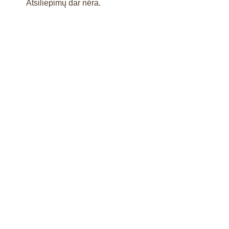
Atsiliepimų dar nėra.