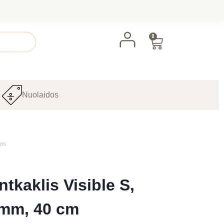
0
Nuolaidos
cm
ntkaklis Visible S,
 mm, 40 cm