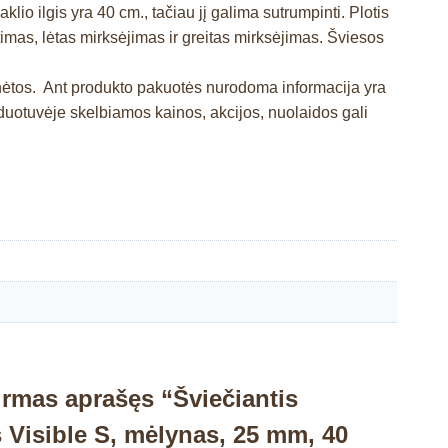
io ilgis yra 40 cm., tačiau jį galima sutrumpinti. Plotis
etimas, lėtas mirksėjimas ir greitas mirksėjimas. Šviesos
inėtos. Ant produkto pakuotės nurodoma informacija yra
otuvėje skelbiamos kainos, akcijos, nuolaidos gali
irmas aprašęs “Šviečiantis
s Visible S, mėlynas, 25 mm, 40