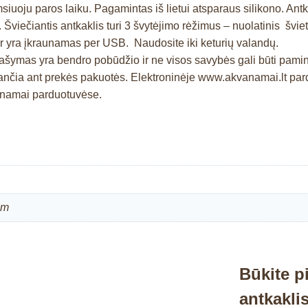
uoju paros laiku. Pagamintas iš lietui atsparaus silikono. Antkakl
ms. Šviečiantis antkaklis turi 3 švytėjimo rėžimus – nuolatinis švi
 ir yra įkraunamas per USB. Naudosite iki keturių valandų.
prašymas yra bendro pobūdžio ir ne visos savybės gali būti pam
čia ant prekės pakuotės. Elektroninėje www.akvanamai.lt pardu
kvanamai parduotuvėse.
cm
Būkite p
antkakli