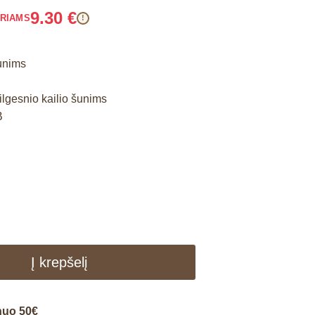
9.30
€
ARIAMS
!
unims
 ilgesnio kailio šunims
B
Į krepšelį
nuo 50€