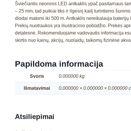
Šviečiantis neoninis LED antkaklis ypač pasitarnaus tamsi
– 25 mm, tad puikiai tiks ir ilgesnį kailį turintiems šuni
diodai matomi iki 500 m. Antkaklis nereikalauja baterijų
Prekių nuotraukos yra iliustracinio pobūdžio. Prekės a
detalesnė. Rekomenduojame vadovautis informacija esan
skirtis nuo kainų, akcijų, nuolaidų, taikomų fizinėse a
Papildoma informacija
Svoris
0.000000 kg
Išmatavimai
0.000000 × 0.000000 × 0.000000 
Atsiliepimai