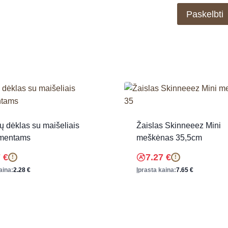
ų dėklas su maišeliais
Žaislas Skinneeez Mini
mentams
meškėnas 35,5cm
7
€
7.27
€
!
!
aina:
2.28
€
Įprasta kaina:
7.65
€