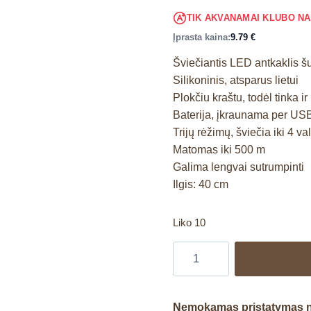
TIK AKVANAMAI KLUBO N
Įprasta kaina:
9.79
€
Šviečiantis LED antkaklis š
Silikoninis, atsparus lietui
Plokčiu kraštu, todėl tinka ir
Baterija, įkraunama per US
Trijų rėžimų, šviečia iki 4 val
Matomas iki 500 m
Galima lengvai sutrumpinti
Ilgis: 40 cm
Liko 10
Nemokamas pristatymas 