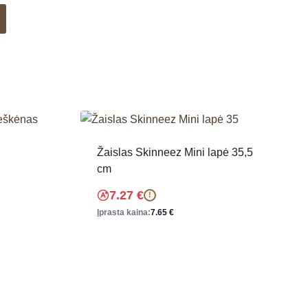
Žaislas Skinneez Mini lapė 35,5
cm
7.27
€
!
Įprasta kaina:
7.65
€