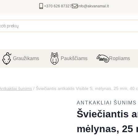
+370 626 87327
info@akvanamai.lt
Graužikams
Paukščiams
Ropliams
Antkakliai šunims
/
Šviečiantis antkaklis Visible S, mėlynas, 25 mm, 40 
ANTKAKLIAI ŠUNIMS
Šviečiantis a
mėlynas, 25