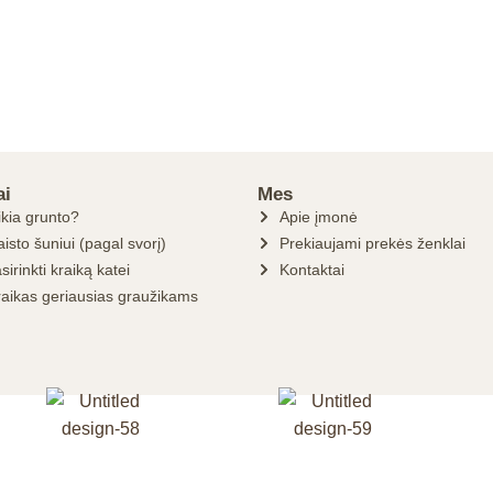
ai
Mes
ikia grunto?
Apie įmonė
isto šuniui (pagal svorį)
Prekiaujami prekės ženklai
sirinkti kraiką katei
Kontaktai
raikas geriausias graužikams