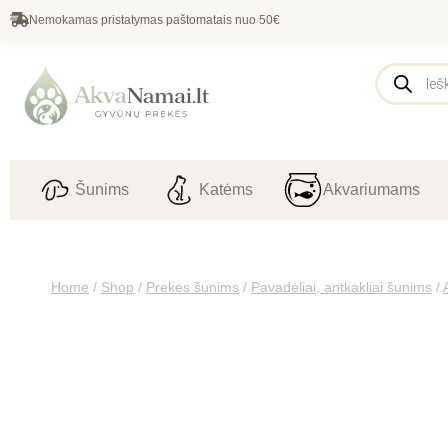
Nemokamas pristatymas paštomatais nuo 50€
Šunims
Katėms
Akvariumams
Home
/
Shop
/
Prekės šunims
/
Pavadėliai, antkakliai šunims
/