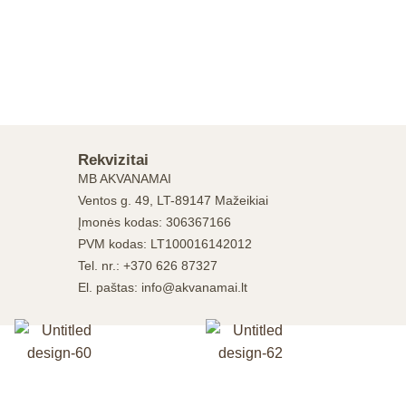
Rekvizitai
MB AKVANAMAI
Ventos g. 49, LT-89147 Mažeikiai
Įmonės kodas: 306367166
PVM kodas: LT100016142012
Tel. nr.: +370 626 87327
El. paštas: info@akvanamai.lt