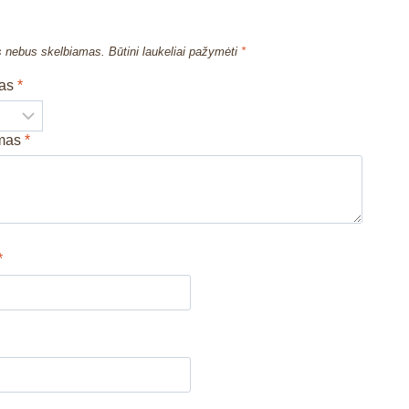
s nebus skelbiamas.
Būtini laukeliai pažymėti
*
mas
*
imas
*
*