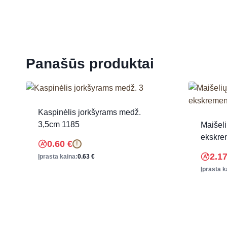
Panašūs produktai
Kaspinėlis jorkšyrams medž.
3,5cm 1185
Maišeli
ekskre
0.60
€
!
2.1
Įprasta kaina:
0.63
€
Įprasta k