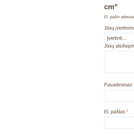
cm”
El. pašto adresa
Jūsų įvertini
Jūsų atsiliep
Pavadinimas
El. paštas
*