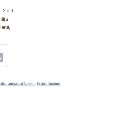
–2 d.d.
tija
lientų
ėliai, antkakliai šunims
,
Prekės šunims