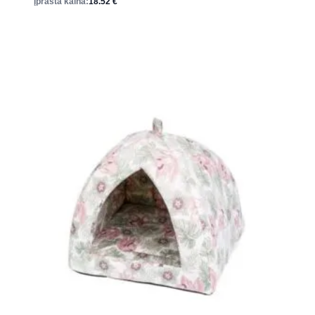
Įprasta kaina:
18.52
€