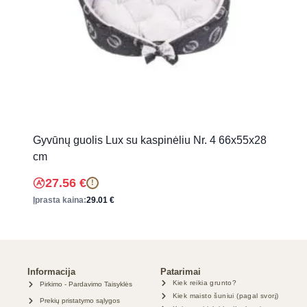
Gyvūnų guolis Lux su kaspinėliu Nr. 4 66x55x28
cm
27.56
€
!
Įprasta kaina:
29.01
€
Informacija
Patarimai
Kiek reikia grunto?
Pirkimo - Pardavimo Taisyklės
Kiek maisto šuniui (pagal svorį)
Prekių pristatymo sąlygos