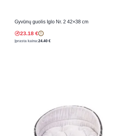
Gyvūnų guolis Iglo Nr. 2 42×38 cm
23.18
€
!
Įprasta kaina:
24.40
€