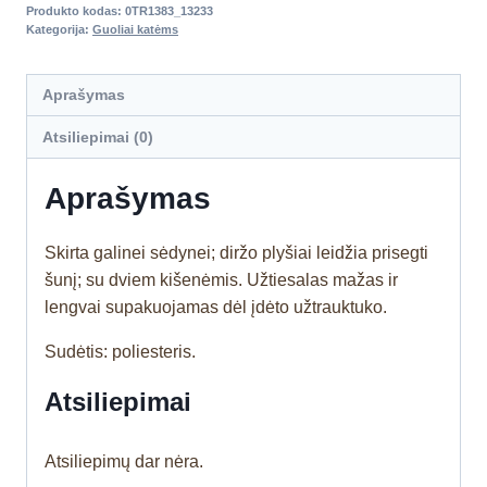
Produkto kodas:
0TR1383_13233
Kategorija:
Guoliai katėms
Aprašymas
Atsiliepimai (0)
Aprašymas
Skirta galinei sėdynei; diržo plyšiai leidžia prisegti
šunį; su dviem kišenėmis. Užtiesalas mažas ir
lengvai supakuojamas dėl įdėto užtrauktuko.
Sudėtis: poliesteris.
Atsiliepimai
Atsiliepimų dar nėra.