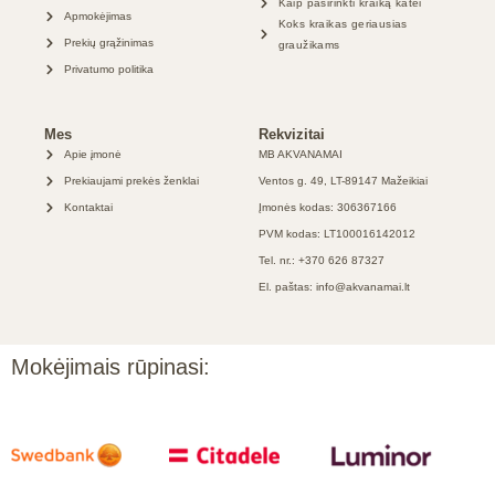
Kaip pasirinkti kraiką katei
Apmokėjimas
Koks kraikas geriausias
Prekių grąžinimas
graužikams
Privatumo politika
Mes
Rekvizitai
Apie įmonė
MB AKVANAMAI
Prekiaujami prekės ženklai
Ventos g. 49, LT-89147 Mažeikiai
Kontaktai
Įmonės kodas: 306367166
PVM kodas: LT100016142012
Tel. nr.: +370 626 87327
El. paštas: info@akvanamai.lt
Mokėjimais rūpinasi: