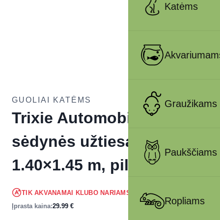
Katėms
Akvariumam
GUOLIAI KATĖMS
Graužikams
Trixie Automobilio
sėdynės užtiesalas,
Paukščiams
1.40×1.45 m, pilkas
28.49
€
TIK AKVANAMAI KLUBO NARIAMS
!
Ropliams
Įprasta kaina:
29.99
€