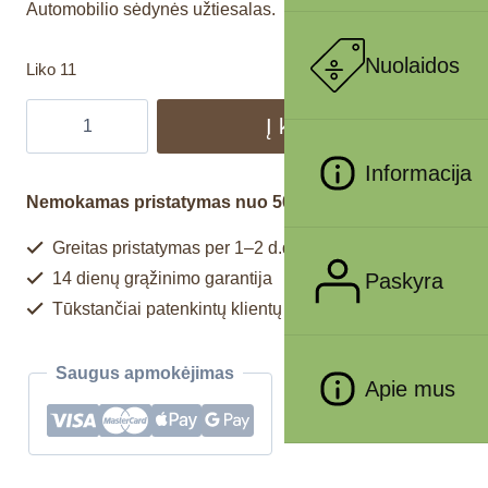
Automobilio sėdynės užtiesalas.
Nuolaidos
Liko 11
Į krepšelį
Informacija
Nemokamas pristatymas nuo 50€
Greitas pristatymas per 1–2 d.d.
14 dienų grąžinimo garantija
Paskyra
Tūkstančiai patenkintų klientų
Saugus apmokėjimas
Apie mus