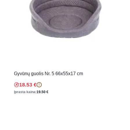
Gyvūnų guolis Nr. 5 66x55x17 cm
18.53
€
!
Įprasta kaina:
19.50
€