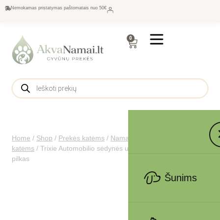
Nemokamas pristatymas paštomatais nuo 50€
0
Home
/
Shop
/
Prekės katėms
/
Namams katėms
/
Guoliai
katėms
/
Trixie Automobilio sėdynės užtiesalas, 1.40×1.45 m,
pilkas
Šunims