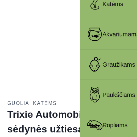
Katėms
Akvariumam
Graužikams
Paukščiams
GUOLIAI KATĖMS
Trixie Automobilio
Ropliams
sėdynės užtiesalas,