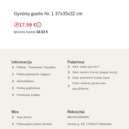
Gyvūnų guolis Nr. 1 37x35x32 cm
17.59
€
!
Įprasta kaina:
18.52
€
Informacija
Patarimai
Kiek reikia grunto?
Pirkimo - Pardavimo Taisyklės
Kiek maisto šuniui (pagal svorį)
Prekių pristatymo sąlygos
Kaip pasirinkti kraiką katei
Apmokėjimas
Koks kraikas geriausias
Prekių grąžinimas
graužikams
Privatumo politika
Mes
Rekvizitai
Apie įmonė
MB AKVANAMAI
Prekiaujami prekės ženklai
Ventos g. 49, LT-89147 Mažeikiai