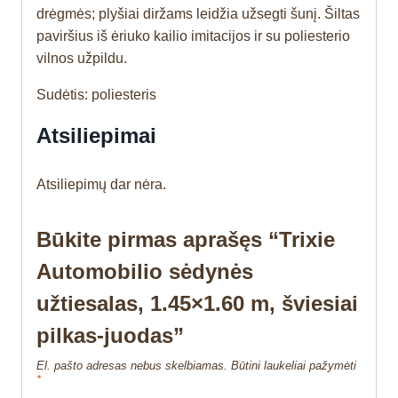
drėgmės; plyšiai diržams leidžia užsegti šunį. Šiltas
paviršius iš ėriuko kailio imitacijos ir su poliesterio
vilnos užpildu.
Sudėtis: poliesteris
Atsiliepimai
Atsiliepimų dar nėra.
Būkite pirmas aprašęs “Trixie
Automobilio sėdynės
užtiesalas, 1.45×1.60 m, šviesiai
pilkas-juodas”
El. pašto adresas nebus skelbiamas.
Būtini laukeliai pažymėti
*