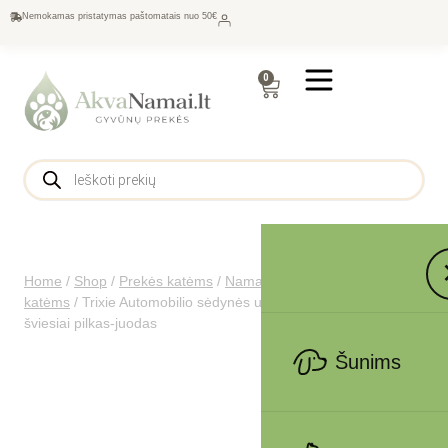
Nemokamas pristatymas paštomatais nuo 50€
0
Home
/
Shop
/
Prekės katėms
/
Namams katėms
/
Guoliai
katėms
/
Trixie Automobilio sėdynės užtiesalas, 1.45×1.60 m,
šviesiai pilkas-juodas
Šunims