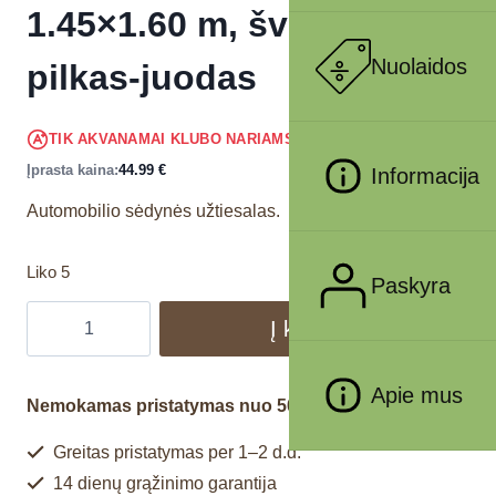
1.45×1.60 m, šviesiai
Nuolaidos
pilkas-juodas
42.74
€
TIK AKVANAMAI KLUBO NARIAMS
!
Įprasta kaina:
44.99
€
Informacija
Automobilio sėdynės užtiesalas.
Liko 5
Paskyra
Į krepšelį
Apie mus
Nemokamas pristatymas nuo 50€
Greitas pristatymas per 1–2 d.d.
14 dienų grąžinimo garantija