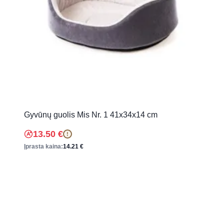
Gyvūnų guolis Mis Nr. 1 41x34x14 cm
13.50
€
!
Įprasta kaina:
14.21
€