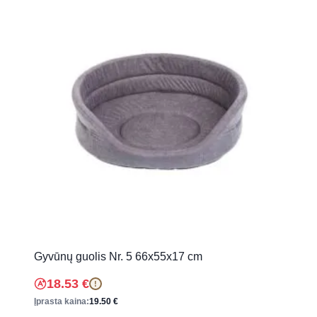
Gyvūnų guolis Nr. 5 66x55x17 cm
18.53
€
!
Įprasta kaina:
19.50
€