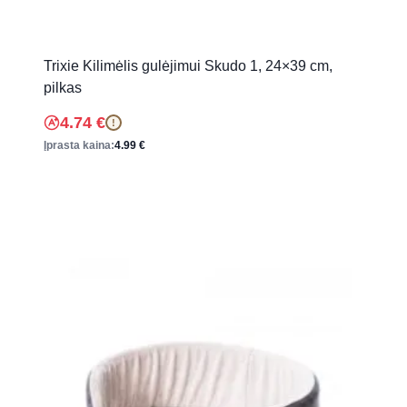
Trixie Kilimėlis gulėjimui Skudo 1, 24×39 cm,
pilkas
4.74
€
!
Įprasta kaina:
4.99
€