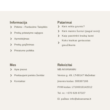
Informacija
Patarimai
Kiek reikia grunto?
Pirkimo - Pardavimo Taisyklės
Kiek maisto šuniui (pagal svorį)
Prekių pristatymo sąlygos
Kaip pasirinkti kraiką katei
Apmokėjimas
Koks kraikas geriausias
Prekių grąžinimas
graužikams
Privatumo politika
Mes
Rekvizitai
Apie įmonė
MB AKVANAMAI
Prekiaujami prekės ženklai
Ventos g. 49, LT-89147 Mažeikiai
Kontaktai
Įmonės kodas: 306367166
PVM kodas: LT100016142012
Tel. nr.: +370 626 87327
El. paštas: info@akvanamai.lt