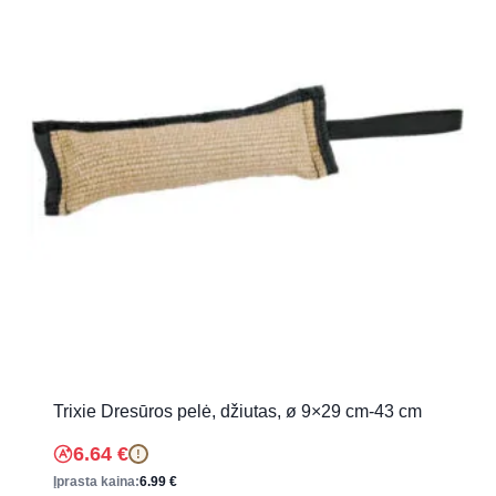
Trixie Dresūros pelė, džiutas, ø 9×29 cm-43 cm
6.64
€
!
Įprasta kaina:
6.99
€