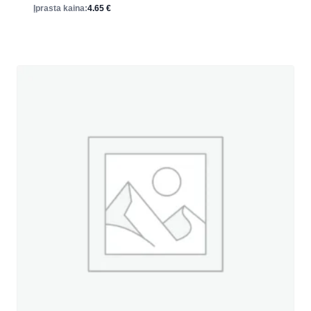
Įprasta kaina:
4.65
€