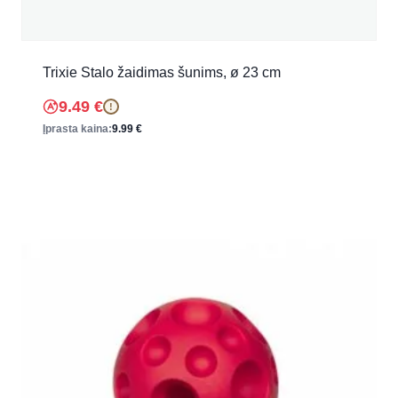
Trixie Stalo žaidimas šunims, ø 23 cm
9.49
€
!
Įprasta kaina:
9.99
€