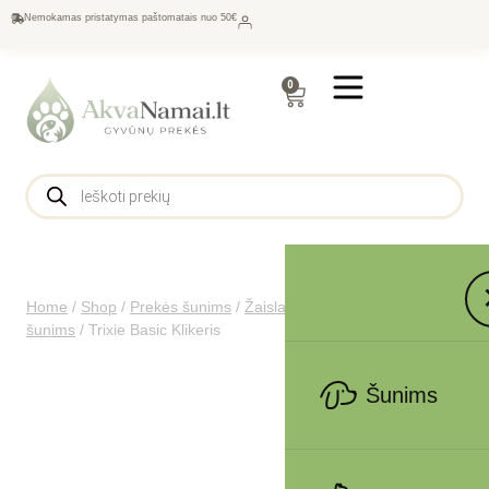
Nemokamas pristatymas paštomatais nuo 50€
0
Home
/
Shop
/
Prekės šunims
/
Žaislai
/
Interaktyvūs žaidimai
šunims
/
Trixie Basic Klikeris
Šunims