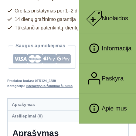
Greitas pristatymas per 1–2 d.d.
Nuolaidos
14 dienų grąžinimo garantija
Tūkstančiai patenkintų klientų
Saugus apmokėjimas
Informacija
Paskyra
Produkto kodas:
0TR124_2289
Kategorija:
Interaktyvūs žaidimai šunims
Aprašymas
Apie mus
Atsiliepimai (0)
Aprašymas