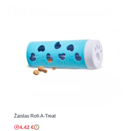
Žaislas Roll-A-Treat
4.42
€
!