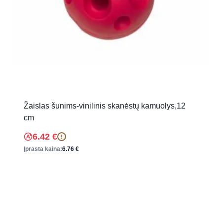
Žaislas šunims-vinilinis skanėstų kamuolys,12
cm
6.42
€
!
Įprasta kaina:
6.76
€