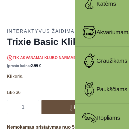
Katėms
INTERAKTYVŪS ŽAIDIMAI ŠUNIMS
Akvariumam
Trixie Basic Klikeris
2.84
€
TIK AKVANAMAI KLUBO NARIAMS
!
Graužikams
Įprasta kaina:
2.99
€
Klikeris.
Paukščiams
Liko 36
Į krepšelį
Ropliams
Nemokamas pristatymas nuo 50€