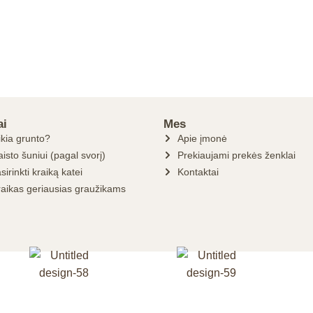
ai
Mes
ikia grunto?
Apie įmonė
isto šuniui (pagal svorį)
Prekiaujami prekės ženklai
sirinkti kraiką katei
Kontaktai
raikas geriausias graužikams