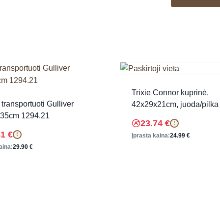
Trixie Connor kuprinė,
transportuoti Gulliver
42x29x21cm, juoda/pilka
35cm 1294.21
23.74
€
!
41
€
!
Įprasta kaina:
24.99
€
aina:
29.90
€