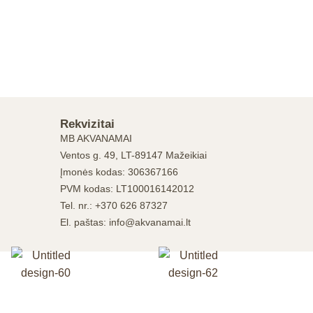
Rekvizitai
MB AKVANAMAI
Ventos g. 49, LT-89147 Mažeikiai
Įmonės kodas: 306367166
PVM kodas: LT100016142012
Tel. nr.: +370 626 87327
El. paštas: info@akvanamai.lt