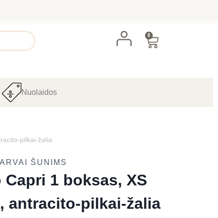
0
Nuolaidos
cito-pilkai-žalia
ARVAI ŠUNIMS
o Capri 1 boksas, XS
antracito-pilkai-žalia