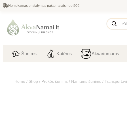
Nemokamas pristatymas paštomatais nuo 50€
Šunims
Katėms
Akvariumams
Home
/
Shop
/
Prekės šunims
/
Namams šunims
/
Transportav