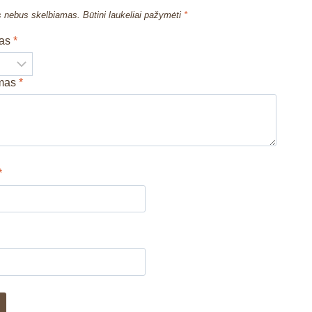
s nebus skelbiamas.
Būtini laukeliai pažymėti
*
mas
*
imas
*
*