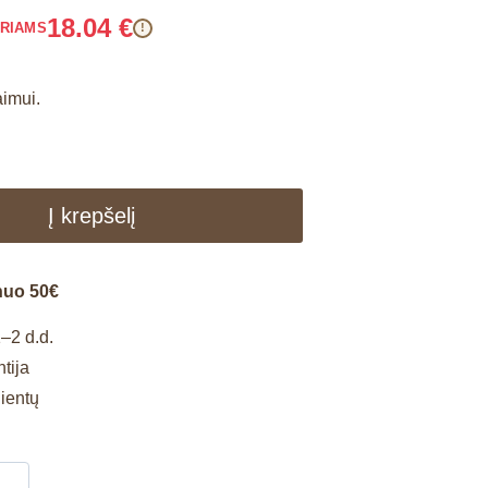
18.04
€
ARIAMS
!
aimui.
Į krepšelį
nuo 50€
–2 d.d.
tija
lientų