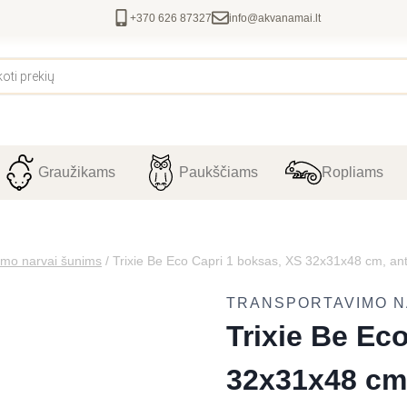
+370 626 87327
info@akvanamai.lt
Graužikams
Paukščiams
Ropliams
imo narvai šunims
/
Trixie Be Eco Capri 1 boksas, XS 32x31x48 cm, antra
TRANSPORTAVIMO N
Trixie Be Ec
32x31x48 cm, 