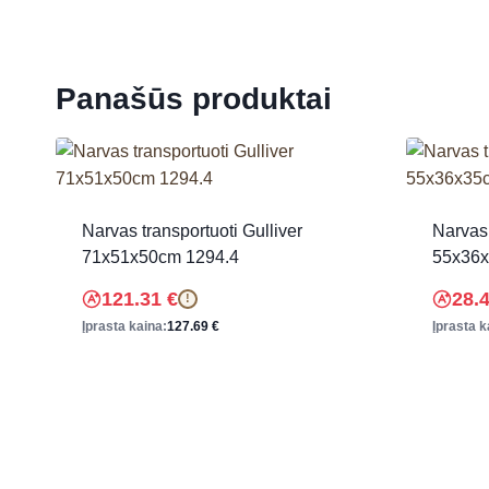
Panašūs produktai
Narvas transportuoti Gulliver
Narvas 
71x51x50cm 1294.4
55x36x
121.31
€
28.
!
Įprasta kaina:
127.69
€
Įprasta k