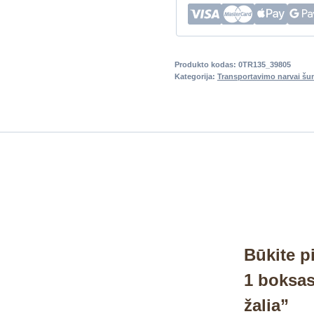
Produkto kodas:
0TR135_39805
Kategorija:
Transportavimo narvai šu
Būkite p
1 boksas
žalia”