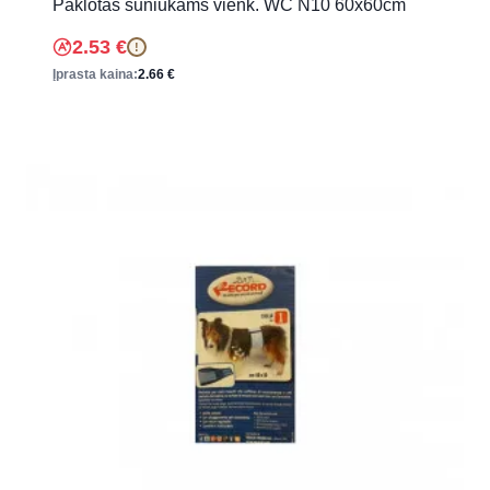
Paklotas šuniukams vienk. WC N10 60x60cm
2.53
€
!
Įprasta kaina:
2.66
€