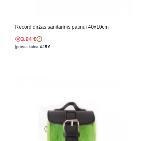
Record diržas sanitarinis patinui 40x10cm
3.94
€
!
Įprasta kaina:
4.15
€