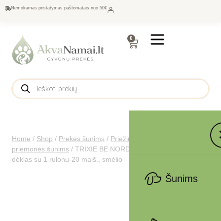
Nemokamas pristatymas paštomatais nuo 50€
0
Home
/
Shop
/
Prekės šunims
/
Priežiūra šunims
/
Higienos
priemonės šunims
/
TRIXIE BE NORDIC Išmatų maišelių
dėklas su 1 rulonu-20 maiš., smėlio
Šunims