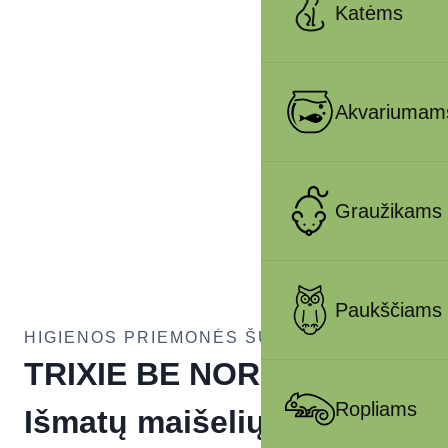
Katėms
Akvariumam
Graužikams
Paukščiams
HIGIENOS PRIEMONĖS ŠUNIMS
TRIXIE BE NORDIC
Ropliams
Išmatų maišelių dėklas su