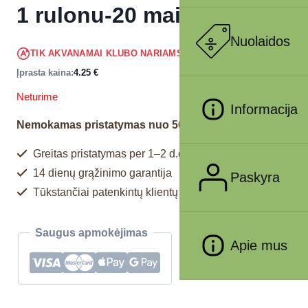
1 rulonu-20 maiš., smėlio
Nuolaidos
4.04
€
TIK AKVANAMAI KLUBO NARIAMS
!
Įprasta kaina:
4.25
€
Neturime
Informacija
Nemokamas pristatymas nuo 50€
Greitas pristatymas per 1–2 d.d.
14 dienų grąžinimo garantija
Paskyra
Tūkstančiai patenkintų klientų
Saugus apmokėjimas
Apie mus