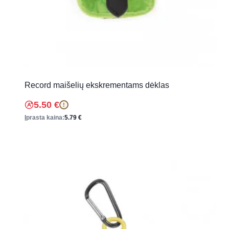
Record maišelių ekskrementams dėklas
5.50
€
!
Įprasta kaina:
5.79
€