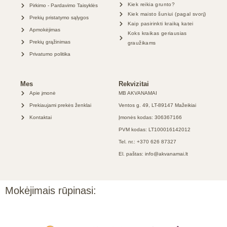
Kiek reikia grunto?
Pirkimo - Pardavimo Taisyklės
Kiek maisto šuniui (pagal svorį)
Prekių pristatymo sąlygos
Kaip pasirinkti kraiką katei
Apmokėjimas
Koks kraikas geriausias
Prekių grąžinimas
graužikams
Privatumo politika
Mes
Rekvizitai
Apie įmonė
MB AKVANAMAI
Prekiaujami prekės ženklai
Ventos g. 49, LT-89147 Mažeikiai
Kontaktai
Įmonės kodas: 306367166
PVM kodas: LT100016142012
Tel. nr.: +370 626 87327
El. paštas: info@akvanamai.lt
Mokėjimais rūpinasi: