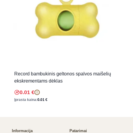
Record bambukinis geltonos spalvos maišelių
ekskrementams dėklas
0.01
€
!
Įprasta kaina:
0.01
€
Informacija
Patarimai