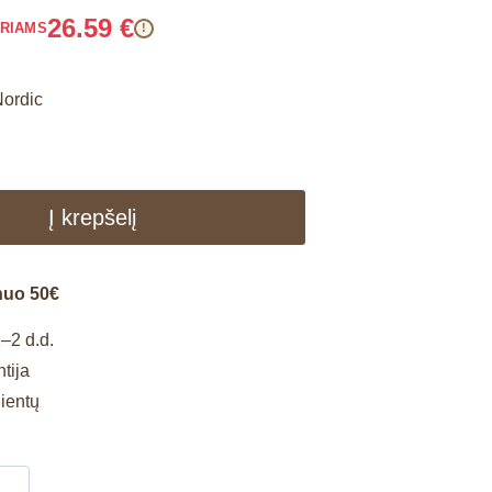
26.59
€
ARIAMS
!
Nordic
Į krepšelį
nuo 50€
–2 d.d.
tija
lientų