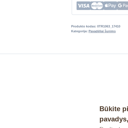
Produkto kodas:
0TR1063_17410
Kategorija:
Pavadėliai šunims
Būkite p
pavadys,