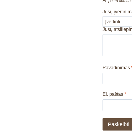
El. pašto adresa
Jūsų įvertini
Jūsų atsiliep
Pavadinimas
El. paštas
*