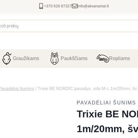
+370 626 87327
info@akvanamai.lt
Graužikams
Paukščiams
Ropliams
Pavadėliai šunims
/
Trixie BE NORDIC pavadys, oda M-L 1m/20mm, šv. 
PAVADĖLIAI ŠUNIMS
Trixie BE N
1m/20mm, šv.