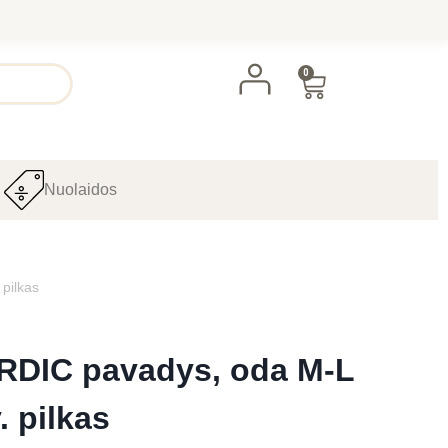
0
Nuolaidos
pilkas
ORDIC pavadys, oda M-L
 pilkas