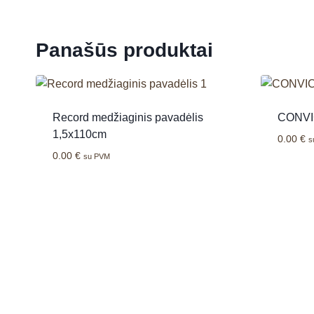
Panašūs produktai
Record medžiaginis pavadėlis
CONVIC
1,5x110cm
0.00
€
s
0.00
€
su PVM