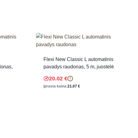
Flexi New Classic L automatinis
donas,
pavadys raudonas, 5 m, juostelė
20.02
€
!
Įprasta kaina:
21.07
€