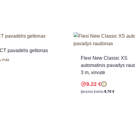
T pavadėlis geltonas
Flexi New Classic XS
u PVM
automatinis pavadys rau
3 m, virvutė
9.22
€
!
Įprasta kaina:
9.70
€