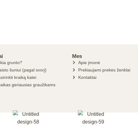
ai
Mes
ikia grunto?
Apie įmonė
isto šuniui (pagal svorį)
Prekiaujami prekės ženklai
sirinkti kraiką katei
Kontaktai
raikas geriausias graužikams