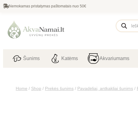
Nemokamas pristatymas paštomatais nuo 50€
Šunims
Katėms
Akvariumams
Home
/
Shop
/
Prekės šunims
/
Pavadėliai, antkakliai šunims
/