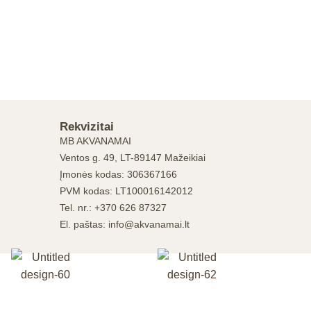
Rekvizitai
MB AKVANAMAI
Ventos g. 49, LT-89147 Mažeikiai
Įmonės kodas: 306367166
PVM kodas: LT100016142012
Tel. nr.: +370 626 87327
El. paštas: info@akvanamai.lt