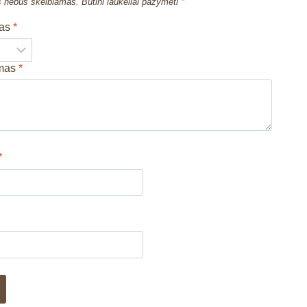
s nebus skelbiamas.
Būtini laukeliai pažymėti
*
mas
*
imas
*
*