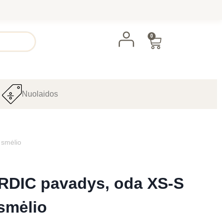
0
Nuolaidos
 smėlio
ORDIC pavadys, oda XS-S
smėlio