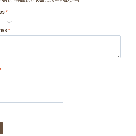
s nebus skelbiamas.
Būtini laukeliai pažymėti
*
mas
*
imas
*
*