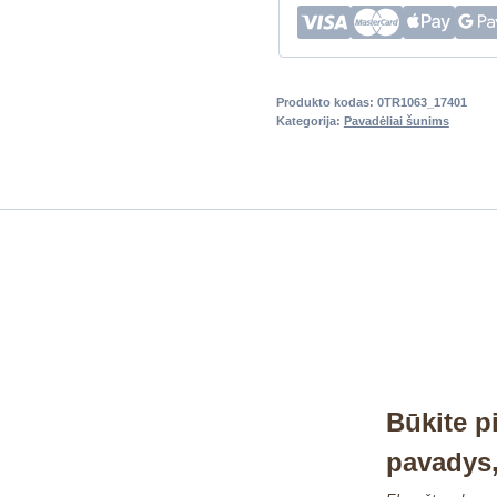
Produkto kodas:
0TR1063_17401
Kategorija:
Pavadėliai šunims
Būkite p
pavadys