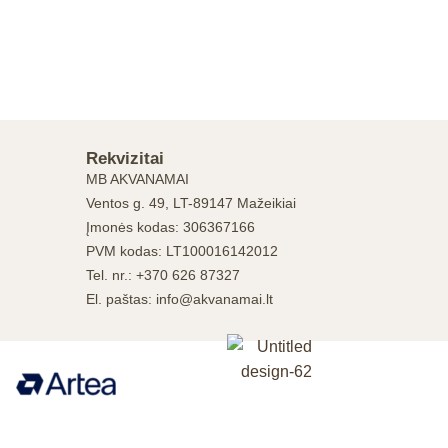
Rekvizitai
MB AKVANAMAI
Ventos g. 49, LT-89147 Mažeikiai
Įmonės kodas: 306367166
PVM kodas: LT100016142012
Tel. nr.: +370 626 87327
El. paštas: info@akvanamai.lt