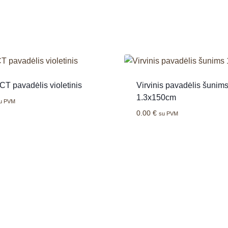
T pavadėlis violetinis
Virvinis pavadėlis šunim
1.3x150cm
u PVM
0.00
€
su PVM