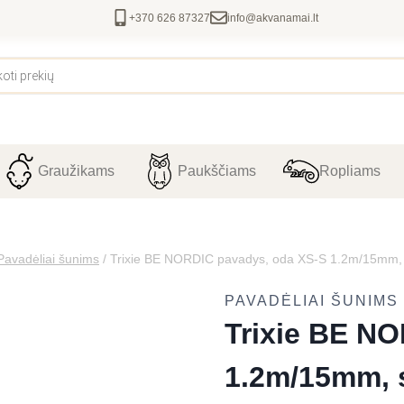
+370 626 87327
info@akvanamai.lt
Graužikams
Paukščiams
Ropliams
Pavadėliai šunims
/
Trixie BE NORDIC pavadys, oda XS-S 1.2m/15mm,
PAVADĖLIAI ŠUNIMS
Trixie BE N
1.2m/15mm, 