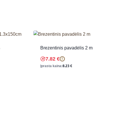
s
Brezentinis pavadėlis 2 m
7.82
€
!
Įprasta kaina:
8.23
€