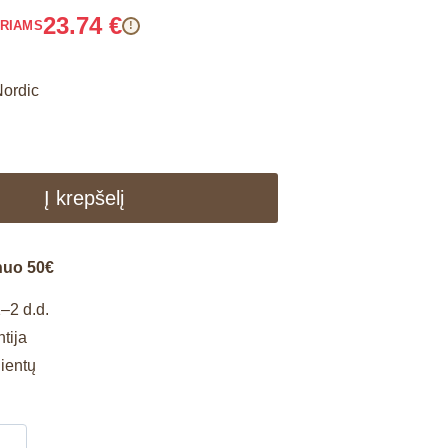
23.74
€
ARIAMS
!
Nordic
Į krepšelį
nuo 50€
–2 d.d.
tija
lientų