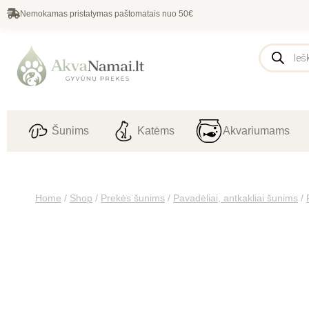
Nemokamas pristatymas paštomatais nuo 50€
Šunims
Katėms
Akvariumams
Home
/
Shop
/
Prekės šunims
/
Pavadėliai, antkakliai šunims
/