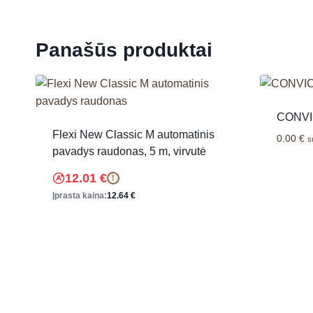
Panašūs produktai
CONVIC
Flexi New Classic M automatinis
0.00
€
s
pavadys raudonas, 5 m, virvutė
12.01
€
!
Įprasta kaina:
12.64
€