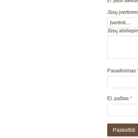
El. pašto adresa
Jūsų įvertini
Jūsų atsiliep
Pavadinimas
El. paštas
*