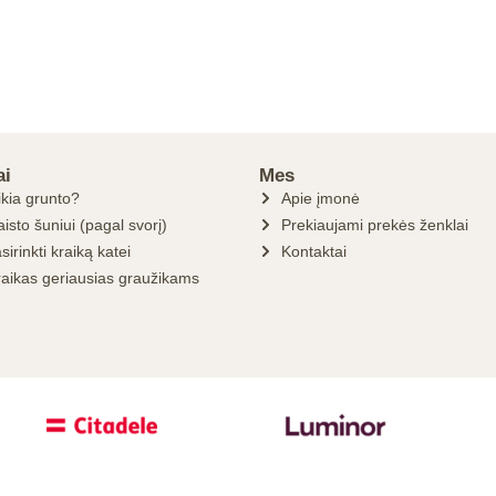
ai
Mes
ikia grunto?
Apie įmonė
isto šuniui (pagal svorį)
Prekiaujami prekės ženklai
sirinkti kraiką katei
Kontaktai
raikas geriausias graužikams