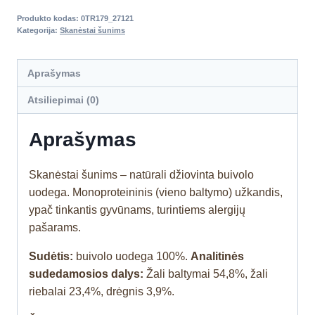
Produkto kodas:
0TR179_27121
Kategorija:
Skanėstai šunims
Aprašymas
Atsiliepimai (0)
Aprašymas
Skanėstai šunims – natūrali džiovinta buivolo
uodega. Monoproteininis (vieno baltymo) užkandis,
ypač tinkantis gyvūnams, turintiems alergijų
pašarams.
Sudėtis:
buivolo uodega 100%.
Analitinės
sudedamosios dalys:
Žali baltymai 54,8%, žali
riebalai 23,4%, drėgnis 3,9%.