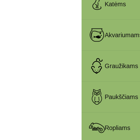
Katėms
Akvariumam
Graužikams
Paukščiams
Ropliams