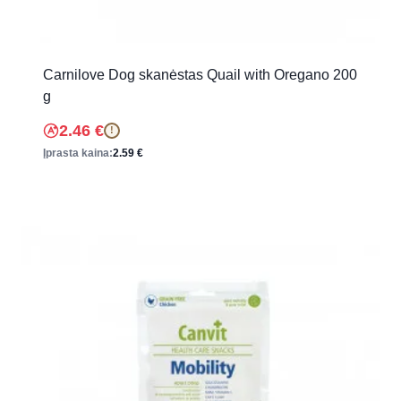
Carnilove Dog skanėstas Quail with Oregano 200
g
2.46
€
!
Įprasta kaina:
2.59
€