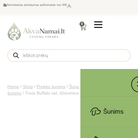
Nemokamas pristatymas paštomatais nuo 50€
0
Home
/
Shop
/
Prekės šunims
/
Šunų maistas
/
Skanėstai
šunims
/
Trixie Buffalo tail, džiovintos buffalo uodegos, 30cm
Šunims