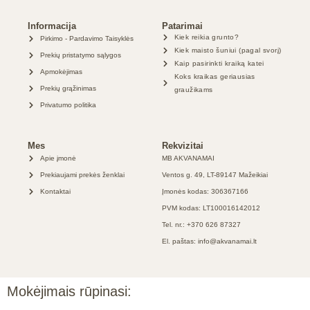
Informacija
Patarimai
Kiek reikia grunto?
Pirkimo - Pardavimo Taisyklės
Kiek maisto šuniui (pagal svorį)
Prekių pristatymo sąlygos
Kaip pasirinkti kraiką katei
Apmokėjimas
Koks kraikas geriausias
Prekių grąžinimas
graužikams
Privatumo politika
Mes
Rekvizitai
Apie įmonė
MB AKVANAMAI
Prekiaujami prekės ženklai
Ventos g. 49, LT-89147 Mažeikiai
Kontaktai
Įmonės kodas: 306367166
PVM kodas: LT100016142012
Tel. nr.: +370 626 87327
El. paštas: info@akvanamai.lt
Mokėjimais rūpinasi: