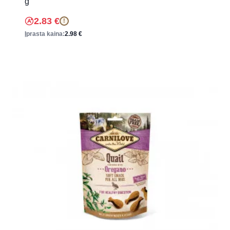
g
2.83
€
!
Įprasta kaina:
2.98
€