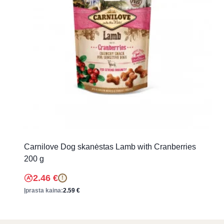
Carnilove Dog skanėstas Lamb with Cranberries
200 g
2.46
€
!
Įprasta kaina:
2.59
€