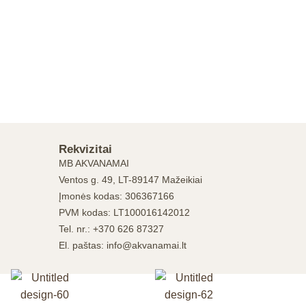
Rekvizitai
MB AKVANAMAI
Ventos g. 49, LT-89147 Mažeikiai
Įmonės kodas: 306367166
PVM kodas: LT100016142012
Tel. nr.: +370 626 87327
El. paštas: info@akvanamai.lt