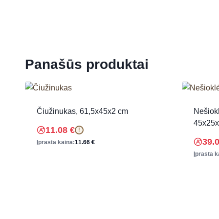
Panašūs produktai
Čiužinukas, 61,5x45x2 cm
Nešiok
45x25x
11.08
€
!
39.
Įprasta kaina:
11.66
€
Įprasta k