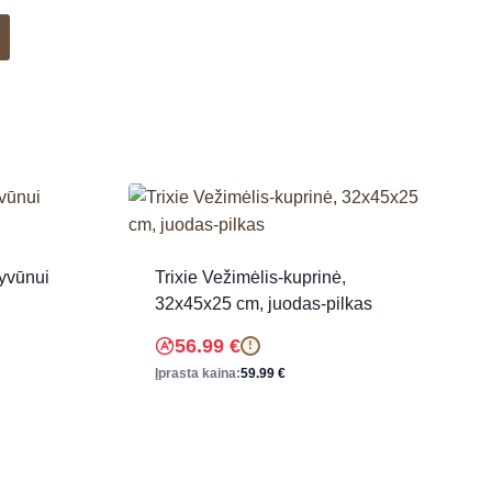
yvūnui
Trixie Vežimėlis-kuprinė,
32x45x25 cm, juodas-pilkas
56.99
€
!
Įprasta kaina:
59.99
€