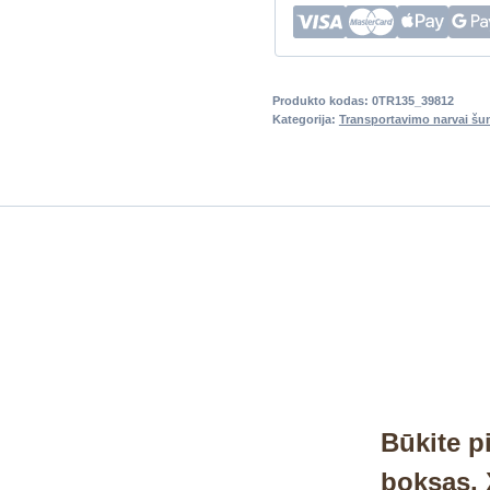
Produkto kodas:
0TR135_39812
Kategorija:
Transportavimo narvai šu
Būkite p
boksas, 