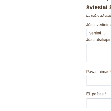
šviesiai
El. pašto adresa
Jūsų įvertini
Jūsų atsiliep
Pavadinimas
El. paštas
*