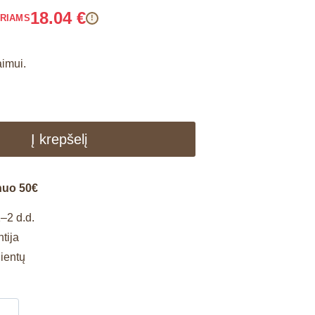
18.04
€
ARIAMS
!
aimui.
Į krepšelį
nuo 50€
–2 d.d.
tija
lientų