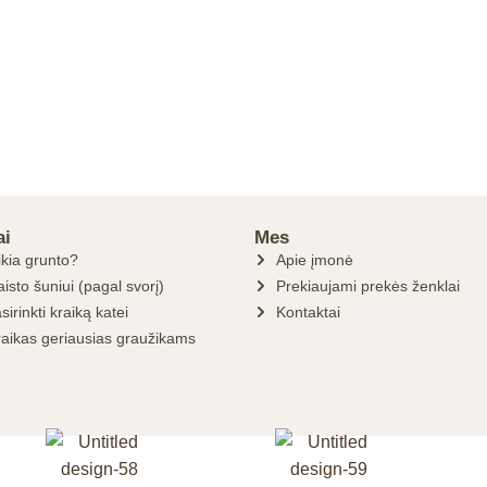
ai
Mes
ikia grunto?
Apie įmonė
isto šuniui (pagal svorį)
Prekiaujami prekės ženklai
sirinkti kraiką katei
Kontaktai
raikas geriausias graužikams