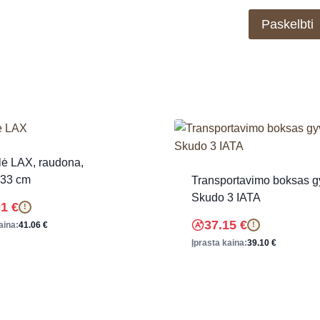
lė LAX, raudona,
33 cm
Transportavimo boksas g
Skudo 3 IATA
01
€
!
37.15
€
aina:
41.06
€
!
Įprasta kaina:
39.10
€