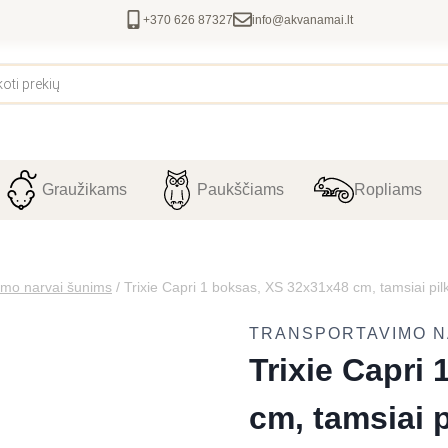
+370 626 87327
info@akvanamai.lt
Graužikams
Paukščiams
Ropliams
imo narvai šunims
/
Trixie Capri 1 boksas, XS 32x31x48 cm, tamsiai pilk
TRANSPORTAVIMO N
Trixie Capri
cm, tamsiai p