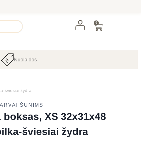
0
Nuolaidos
a-šviesiai žydra
ARVAI ŠUNIMS
 1 boksas, XS 32x31x48
ilka-šviesiai žydra