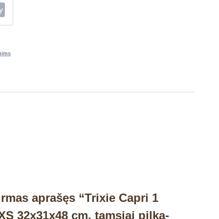
nims
irmas aprašęs “Trixie Capri 1
XS 32x31x48 cm, tamsiai pilka-