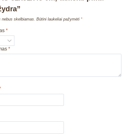
 žydra”
s nebus skelbiamas.
Būtini laukeliai pažymėti
*
mas
*
imas
*
*