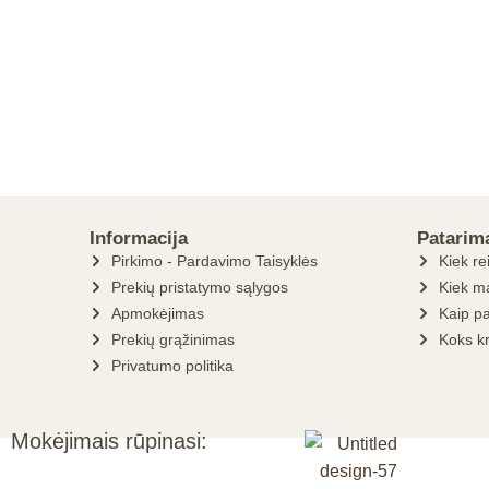
Informacija
Patarim
Pirkimo - Pardavimo Taisyklės
Kiek re
Prekių pristatymo sąlygos
Kiek ma
Apmokėjimas
Kaip pa
Prekių grąžinimas
Koks k
Privatumo politika
Mokėjimais rūpinasi: