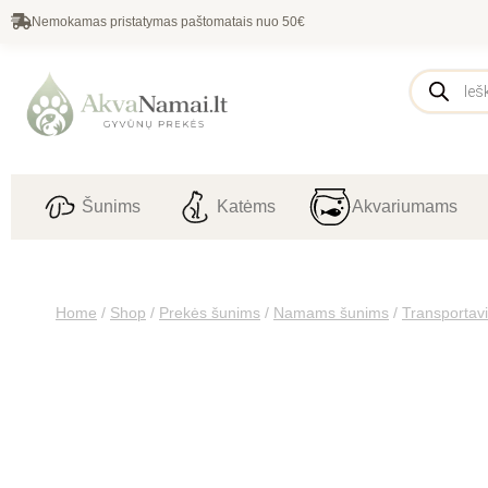
Nemokamas pristatymas paštomatais nuo 50€
Šunims
Katėms
Akvariumams
Home
/
Shop
/
Prekės šunims
/
Namams šunims
/
Transportav