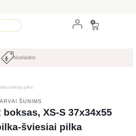
0
Nuolaidos
lka-šviesiai pilka
ARVAI ŠUNIMS
 2 boksas, XS-S 37x34x55
ilka-šviesiai pilka