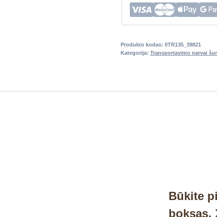
Produkto kodas:
0TR135_39821
Kategorija:
Transportavimo narvai šu
Būkite p
boksas, 