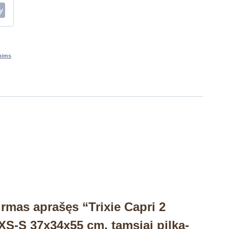
nims
irmas aprašęs “Trixie Capri 2
XS-S 37x34x55 cm, tamsiai pilka-