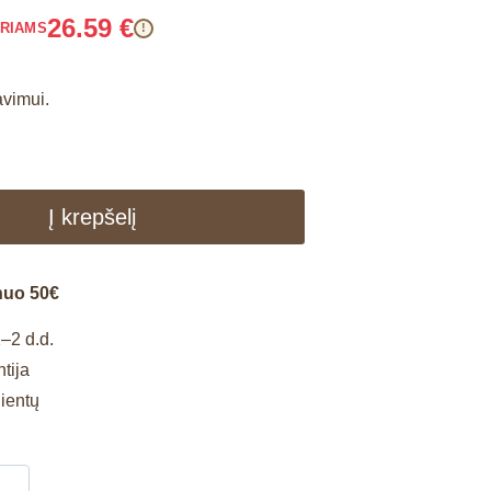
26.59
€
ARIAMS
!
avimui.
Į krepšelį
nuo 50€
–2 d.d.
tija
lientų