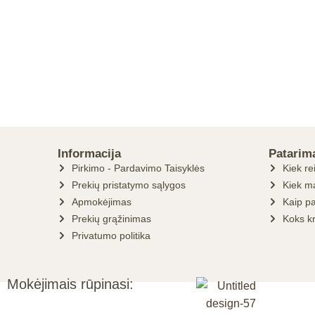
Informacija
Patarim
Pirkimo - Pardavimo Taisyklės
Kiek re
Prekių pristatymo sąlygos
Kiek ma
Apmokėjimas
Kaip pa
Prekių grąžinimas
Koks k
Privatumo politika
Mokėjimais rūpinasi: