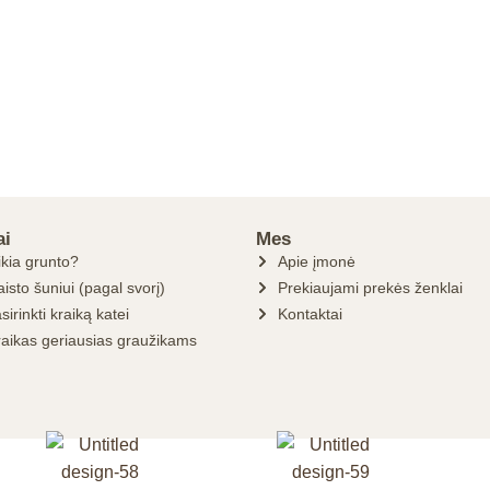
ai
Mes
ikia grunto?
Apie įmonė
isto šuniui (pagal svorį)
Prekiaujami prekės ženklai
sirinkti kraiką katei
Kontaktai
raikas geriausias graužikams