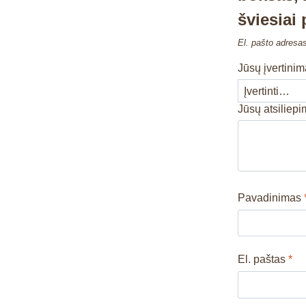
šviesiai 
El. pašto adresa
Jūsų įvertini
Jūsų atsiliep
Pavadinimas
El. paštas
*