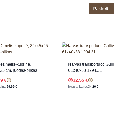
Vežimėlis-kuprinė,
Narvas transportuoti Gull
25 cm, juodas-pilkas
61x40x38 1294.31
99
€
32.55
€
!
!
aina:
59.99
€
Įprasta kaina:
34.26
€