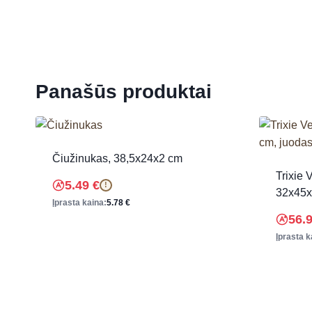
Panašūs produktai
Čiužinukas, 38,5x24x2 cm
Trixie 
5.49
€
!
32x45x
Įprasta kaina:
5.78
€
56.
Įprasta k