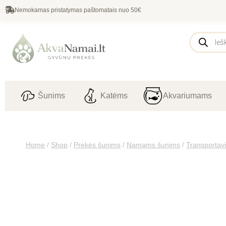
Nemokamas pristatymas paštomatais nuo 50€
Šunims
Katėms
Akvariumams
Home
/
Shop
/
Prekės šunims
/
Namams šunims
/
Transportav