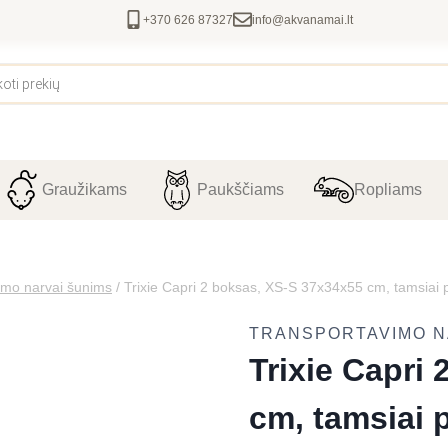
+370 626 87327
info@akvanamai.lt
Graužikams
Paukščiams
Ropliams
imo narvai šunims
/
Trixie Capri 2 boksas, XS-S 37x34x55 cm, tamsiai pi
TRANSPORTAVIMO N
Trixie Capri
cm, tamsiai p