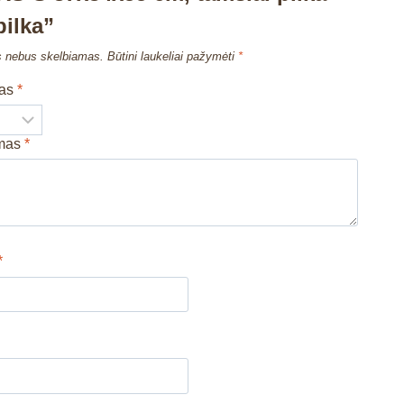
pilka”
s nebus skelbiamas.
Būtini laukeliai pažymėti
*
mas
*
imas
*
*