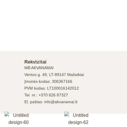
Rekvizitai
MB AKVANAMAI
Ventos g. 49, LT-89147 Mažeikiai
Įmonės kodas: 306367166
PVM kodas: LT100016142012
Tel. nr.: +370 626 87327
El. paštas: info@akvanamai.lt