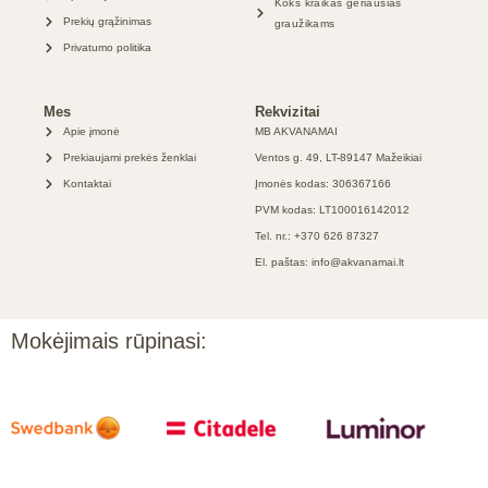
Koks kraikas geriausias
Prekių grąžinimas
graužikams
Privatumo politika
Mes
Rekvizitai
Apie įmonė
MB AKVANAMAI
Prekiaujami prekės ženklai
Ventos g. 49, LT-89147 Mažeikiai
Kontaktai
Įmonės kodas: 306367166
PVM kodas: LT100016142012
Tel. nr.: +370 626 87327
El. paštas: info@akvanamai.lt
Mokėjimais rūpinasi: