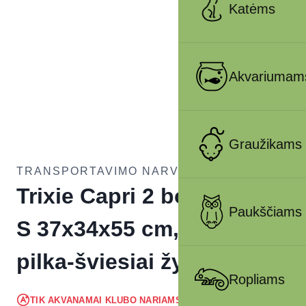
Katėms
Akvariumam
Graužikams
TRANSPORTAVIMO NARVAI ŠUNIMS
Trixie Capri 2 boksas, XS-
Paukščiams
S 37x34x55 cm, tamsiai
pilka-šviesiai žydra
Ropliams
26.59
€
TIK AKVANAMAI KLUBO NARIAMS
!