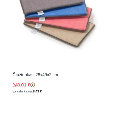
Čiužinukas, 28x49x2 cm
8.01
€
!
Įprasta kaina:
8.43
€