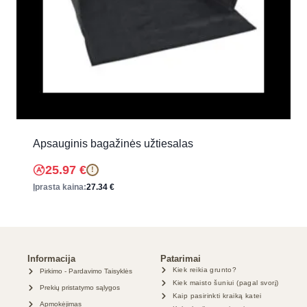
Apsauginis bagažinės užtiesalas
25.97
€
!
Įprasta kaina:
27.34
€
Informacija
Patarimai
Kiek reikia grunto?
Pirkimo - Pardavimo Taisyklės
Kiek maisto šuniui (pagal svorį)
Prekių pristatymo sąlygos
Kaip pasirinkti kraiką katei
Apmokėjimas