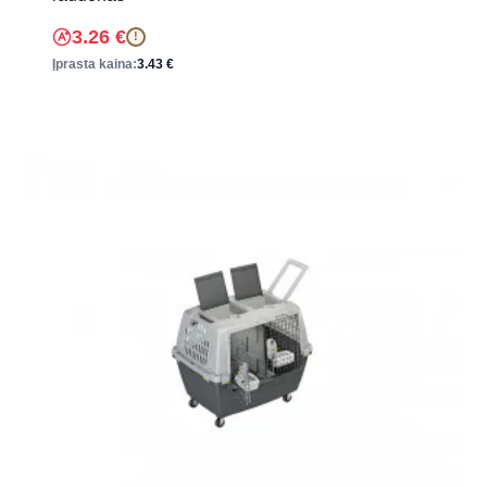
3.26
€
!
Įprasta kaina:
3.43
€