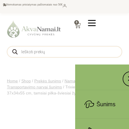
Nemokamas pristatymas paštomatais nuo 50€
0
Home
/
Shop
/
Prekės šunims
/
Namams šunims
/
Transportavimo narvai šunims
/
Trixie Capri 2 boksas, XS-S
37x34x55 cm, tamsiai pilka-šviesiai žydra
Šunims