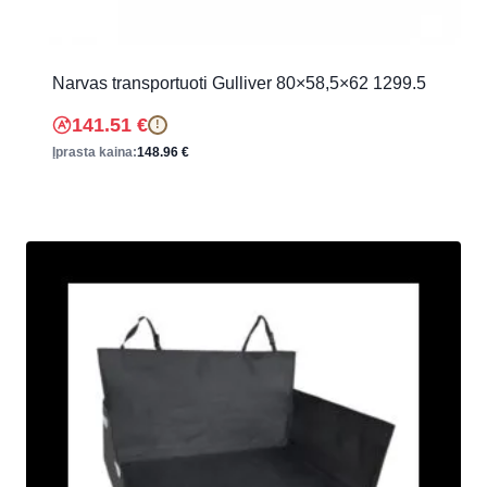
Narvas transportuoti Gulliver 80×58,5×62 1299.5
141.51
€
!
Įprasta kaina:
148.96
€