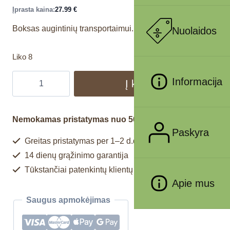
Įprasta kaina:
27.99
€
Boksas augintinių transportaimui.
Nuolaidos
Liko 8
Informacija
Į krepšelį
Nemokamas pristatymas nuo 50€
Paskyra
Greitas pristatymas per 1–2 d.d.
14 dienų grąžinimo garantija
Tūkstančiai patenkintų klientų
Apie mus
Saugus apmokėjimas