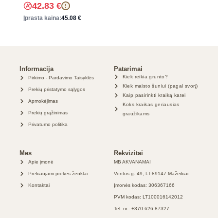
42.83
€
!
Įprasta kaina:
45.08
€
Informacija
Patarimai
Kiek reikia grunto?
Pirkimo - Pardavimo Taisyklės
Kiek maisto šuniui (pagal svorį)
Prekių pristatymo sąlygos
Kaip pasirinkti kraiką katei
Apmokėjimas
Koks kraikas geriausias
Prekių grąžinimas
graužikams
Privatumo politika
Mes
Rekvizitai
Apie įmonė
MB AKVANAMAI
Prekiaujami prekės ženklai
Ventos g. 49, LT-89147 Mažeikiai
Kontaktai
Įmonės kodas: 306367166
PVM kodas: LT100016142012
Tel. nr.: +370 626 87327