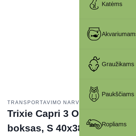
Katėms
Akvariumam
Graužikams
Paukščiams
TRANSPORTAVIMO NARVAI ŠUNIMS
Trixie Capri 3 Open Top
Ropliams
boksas, S 40x38x61 cm,