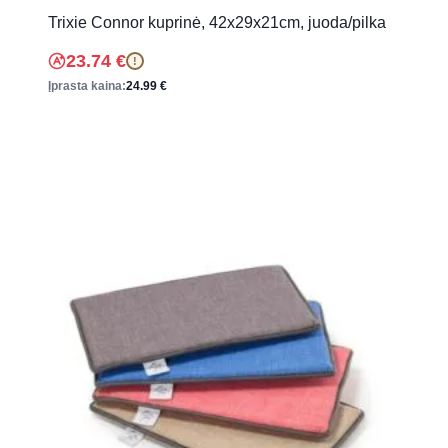
Trixie Connor kuprinė, 42x29x21cm, juoda/pilka
23.74
€
!
Įprasta kaina:
24.99
€