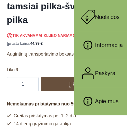
tamsiai pilka-šviesiai
Nuolaidos
pilka
42.74
€
TIK AKVANAMAI KLUBO NARIAMS
!
Įprasta kaina:
44.99
€
Informacija
Augintinių transportavimo boksas.
Liko 6
Paskyra
Į krepšelį
Apie mus
Nemokamas pristatymas nuo 50€
Greitas pristatymas per 1–2 d.d.
14 dienų grąžinimo garantija