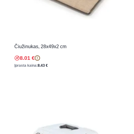
Čiužinukas, 28x49x2 cm
8.01
€
!
Įprasta kaina:
8.43
€