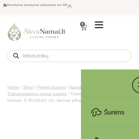
Nemokamas pristatymas paštomatais nuo 50€
0
Home
/
Shop
/
Prekės šunims
/
Namams šunims
/
Transportavimo narvai šunims
/
Trixie Capri 3 Open Top
boksas, S 40x38x61 cm, tamsiai pilka-šviesiai pilka
Šunims