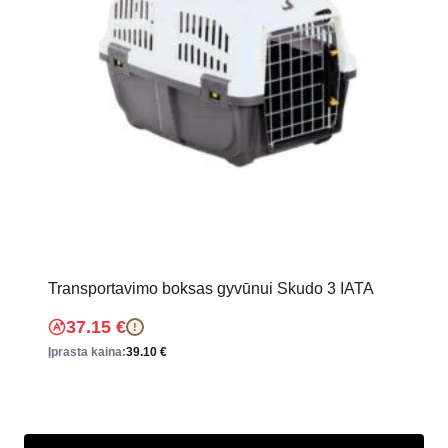
Transportavimo boksas gyvūnui Skudo 3 IATA
37.15
€
!
Įprasta kaina:
39.10
€