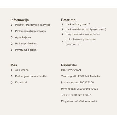
Informacija
Patarimai
Kiek reikia grunto?
Pirkimo - Pardavimo Taisyklės
Kiek maisto šuniui (pagal svorį)
Prekių pristatymo sąlygos
Kaip pasirinkti kraiką katei
Apmokėjimas
Koks kraikas geriausias
Prekių grąžinimas
graužikams
Privatumo politika
Mes
Rekvizitai
Apie įmonė
MB AKVANAMAI
Prekiaujami prekės ženklai
Ventos g. 49, LT-89147 Mažeikiai
Kontaktai
Įmonės kodas: 306367166
PVM kodas: LT100016142012
Tel. nr.: +370 626 87327
El. paštas: info@akvanamai.lt