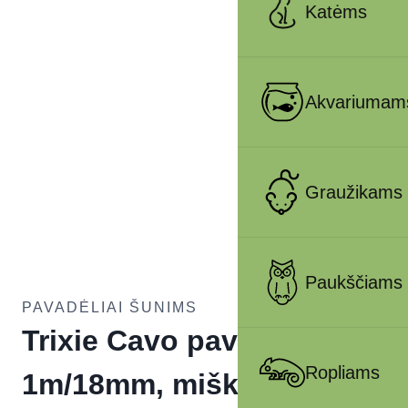
Katėms
Akvariumam
Graužikams
Paukščiams
PAVADĖLIAI ŠUNIMS
Trixie Cavo pavadys, L-XL
Ropliams
1m/18mm, miško/obuolių