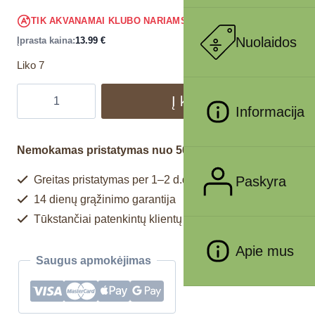
13.29
€
TIK AKVANAMAI KLUBO NARIAMS
!
Nuolaidos
Įprasta kaina:
13.99
€
Liko 7
Į krepšelį
Informacija
Nemokamas pristatymas nuo 50€
Paskyra
Greitas pristatymas per 1–2 d.d.
14 dienų grąžinimo garantija
Tūkstančiai patenkintų klientų
Apie mus
Saugus apmokėjimas