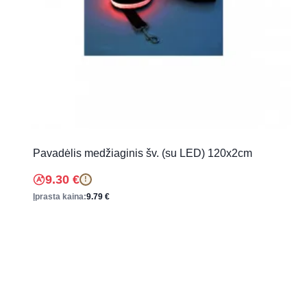
Pavadėlis medžiaginis šv. (su LED) 120x2cm
9.30
€
!
Įprasta kaina:
9.79
€