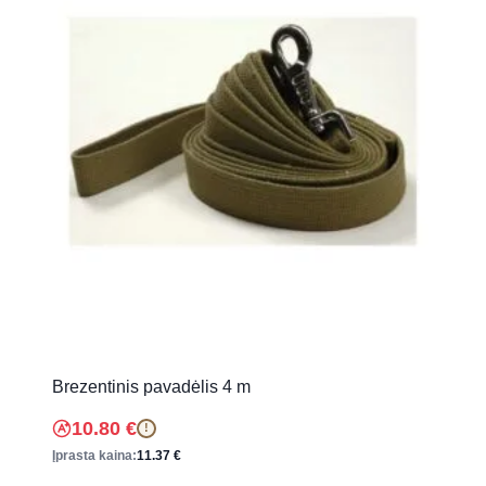
Brezentinis pavadėlis 4 m
10.80
€
!
Įprasta kaina:
11.37
€