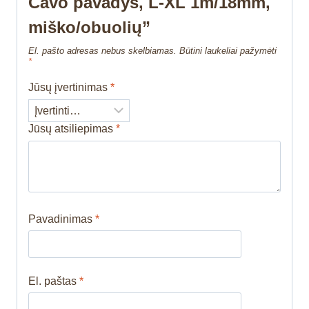
Cavo pavadys, L-XL 1m/18mm,
miško/obuolių”
El. pašto adresas nebus skelbiamas.
Būtini laukeliai pažymėti
*
Jūsų įvertinimas
*
Jūsų atsiliepimas
*
Pavadinimas
*
El. paštas
*