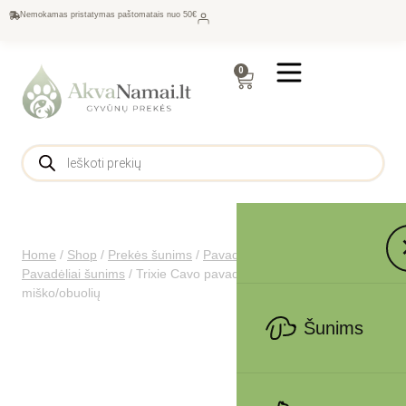
Nemokamas pristatymas paštomatais nuo 50€
0
Home
/
Shop
/
Prekės šunims
/
Pavadėliai, antkakliai šunims
/
Pavadėliai šunims
/
Trixie Cavo pavadys, L-XL 1m/18mm,
miško/obuolių
Šunims