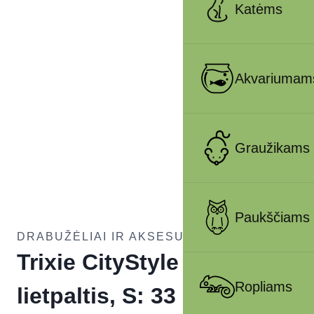
Katėms
Akvariumam
Graužikams
Paukščiams
DRABUŽĖLIAI IR AKSESUARAI ŠUNIMS
Trixie CityStyle Dublin
Ropliams
lietpaltis, S: 33 cm, rūdžių