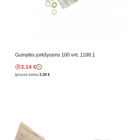
Gumytės jorkšyrams 100 vnt. 1188.1
3.14
€
!
Įprasta kaina:
3.30
€