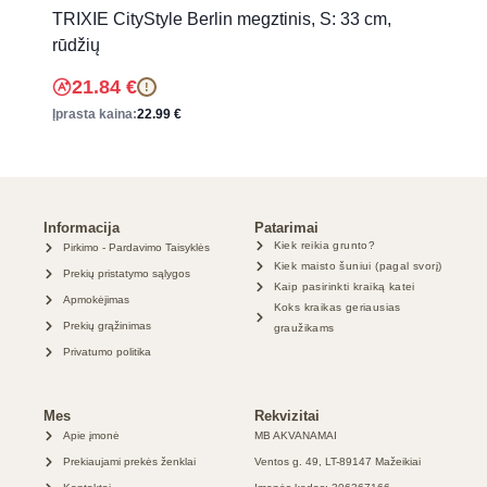
TRIXIE CityStyle Berlin megztinis, S: 33 cm,
rūdžių
21.84
€
!
Įprasta kaina:
22.99
€
Informacija
Patarimai
Kiek reikia grunto?
Pirkimo - Pardavimo Taisyklės
Kiek maisto šuniui (pagal svorį)
Prekių pristatymo sąlygos
Kaip pasirinkti kraiką katei
Apmokėjimas
Koks kraikas geriausias
Prekių grąžinimas
graužikams
Privatumo politika
Mes
Rekvizitai
Apie įmonė
MB AKVANAMAI
Prekiaujami prekės ženklai
Ventos g. 49, LT-89147 Mažeikiai