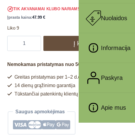
45.59
€
TIK AKVANAMAI KLUBO NARIAMS
!
Nuolaidos
Įprasta kaina:
47.99
€
Liko 9
Į krepšelį
Informacija
Nemokamas pristatymas nuo 50€
Paskyra
Greitas pristatymas per 1–2 d.d.
14 dienų grąžinimo garantija
Tūkstančiai patenkintų klientų
Apie mus
Saugus apmokėjimas