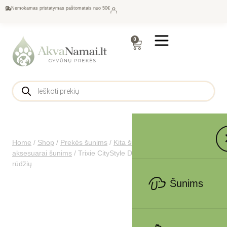
Nemokamas pristatymas paštomatais nuo 50€
0
Home
/
Shop
/
Prekės šunims
/
Kita šunims
/
Drabužėliai ir
aksesuarai šunims
/
Trixie CityStyle Dublin lietpaltis, S: 33 cm,
rūdžių
Šunims