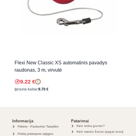
Flexi New Classic XS automatinis pavadys
raudonas, 3 m, virvutė
9.22
€
!
Įprasta kaina:
9.70
€
Informacija
Patarimai
Kiek reikia grunto?
Pirkimo - Pardavimo Taisyklės
Kiek maisto šuniui (pagal svorį)
Prekių pristatymo sąlygos