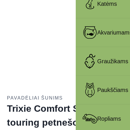
Katėms
Akvariumam
Graužikams
Paukščiams
PAVADĖLIAI ŠUNIMS
Trixie Comfort Soft
Ropliams
touring petnešos, S 33-