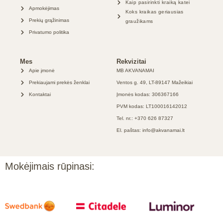
Kaip pasirinkti kraiką katei
Apmokėjimas
Koks kraikas geriausias
Prekių grąžinimas
graužikams
Privatumo politika
Mes
Rekvizitai
Apie įmonė
MB AKVANAMAI
Prekiaujami prekės ženklai
Ventos g. 49, LT-89147 Mažeikiai
Kontaktai
Įmonės kodas: 306367166
PVM kodas: LT100016142012
Tel. nr.: +370 626 87327
El. paštas: info@akvanamai.lt
Mokėjimais rūpinasi: