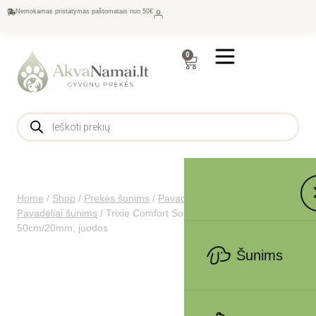
Nemokamas pristatymas paštomatais nuo 50€
0
Home
/
Shop
/
Prekės šunims
/
Pavadėliai, antkakliai šunims
/
Pavadėliai šunims
/
Trixie Comfort Soft touring petnešos, S 33-
50cm/20mm, juodos
Šunims