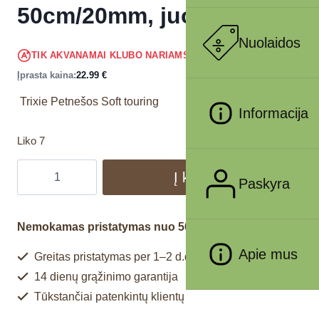
50cm/20mm, juodos
Nuolaidos
21.84
€
TIK AKVANAMAI KLUBO NARIAMS
!
Įprasta kaina:
22.99
€
Trixie Petnešos Soft touring
Informacija
Liko 7
Į krepšelį
Paskyra
Nemokamas pristatymas nuo 50€
Apie mus
Greitas pristatymas per 1–2 d.d.
14 dienų grąžinimo garantija
Tūkstančiai patenkintų klientų