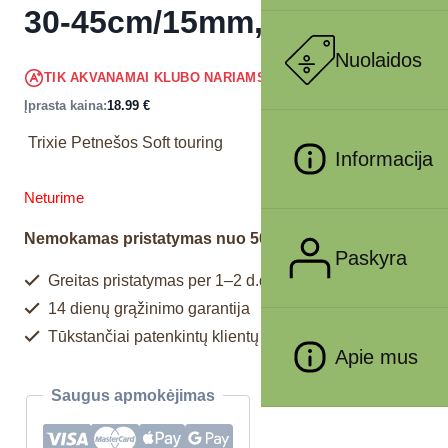
30-45cm/15mm, raudonos
Nuolaidos
18.04
€
TIK AKVANAMAI KLUBO NARIAMS
!
Įprasta kaina:
18.99
€
Trixie Petnešos Soft touring
Informacija
Neturime
Nemokamas pristatymas nuo 50€
Paskyra
Greitas pristatymas per 1–2 d.d.
14 dienų grąžinimo garantija
Tūkstančiai patenkintų klientų
Apie mus
Saugus apmokėjimas