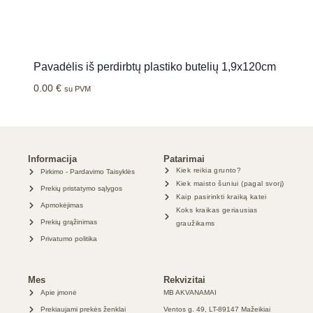
Pavadėlis iš perdirbtų plastiko butelių 1,9x120cm
0.00
€
su PVM
Informacija
Patarimai
Kiek reikia grunto?
Pirkimo - Pardavimo Taisyklės
Kiek maisto šuniui (pagal svorį)
Prekių pristatymo sąlygos
Kaip pasirinkti kraiką katei
Apmokėjimas
Koks kraikas geriausias
Prekių grąžinimas
graužikams
Privatumo politika
Mes
Rekvizitai
Apie įmonė
MB AKVANAMAI
Prekiaujami prekės ženklai
Ventos g. 49, LT-89147 Mažeikiai