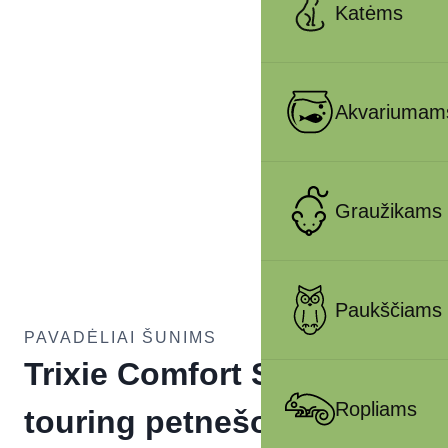
Katėms
Akvariumam
Graužikams
Paukščiams
PAVADĖLIAI ŠUNIMS
Trixie Comfort Soft
Ropliams
touring petnešos, XS-S