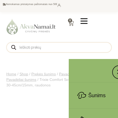
Nemokamas pristatymas paštomatais nuo 50€
0
Home
/
Shop
/
Prekės šunims
/
Pavadėliai, antkakliai šunims
/
Pavadėliai šunims
/
Trixie Comfort Soft touring petnešos, XS-S
30-45cm/15mm, raudonos
Šunims