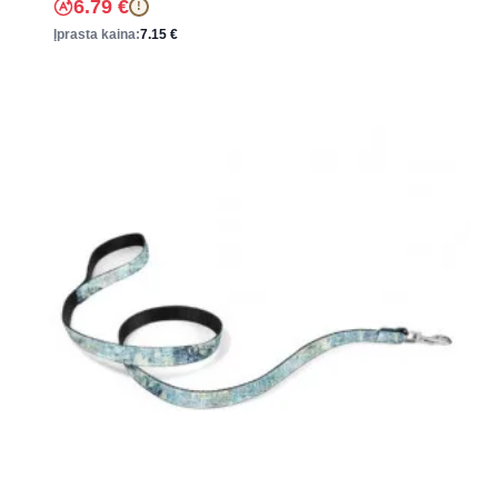
6.79
€
!
Įprasta kaina:
7.15
€