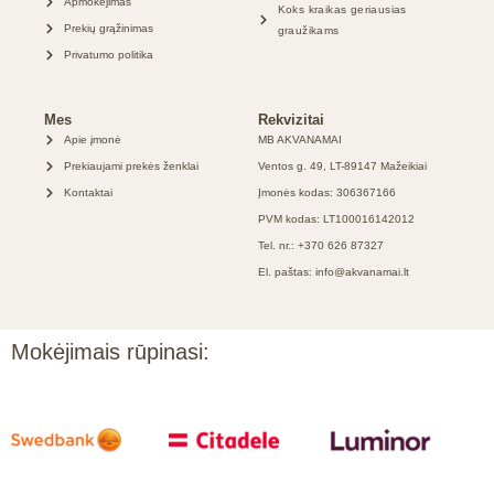
Apmokėjimas
Koks kraikas geriausias
Prekių grąžinimas
graužikams
Privatumo politika
Mes
Rekvizitai
Apie įmonė
MB AKVANAMAI
Prekiaujami prekės ženklai
Ventos g. 49, LT-89147 Mažeikiai
Kontaktai
Įmonės kodas: 306367166
PVM kodas: LT100016142012
Tel. nr.: +370 626 87327
El. paštas: info@akvanamai.lt
Mokėjimais rūpinasi: