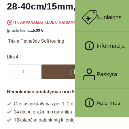
28-40cm/15mm, fuksija
Nuolaidos
16.14
€
TIK AKVANAMAI KLUBO NARIAMS
!
Įprasta kaina:
16.99
€
Trixie Petnešos Soft touring
Informacija
Liko 4
Į krepšelį
Paskyra
Nemokamas pristatymas nuo 50€
Apie mus
Greitas pristatymas per 1–2 d.d.
14 dienų grąžinimo garantija
Tūkstančiai patenkintų klientų