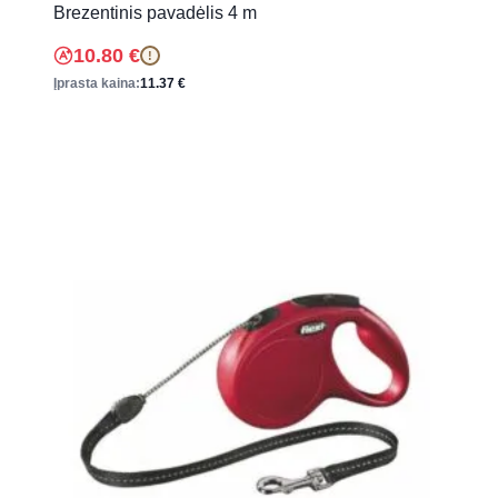
Brezentinis pavadėlis 4 m
10.80
€
!
Įprasta kaina:
11.37
€