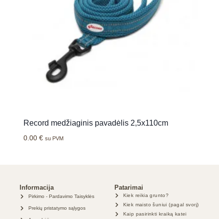
Record medžiaginis pavadėlis 2,5x110cm
0.00
€
su PVM
Informacija
Patarimai
Kiek reikia grunto?
Pirkimo - Pardavimo Taisyklės
Kiek maisto šuniui (pagal svorį)
Prekių pristatymo sąlygos
Kaip pasirinkti kraiką katei