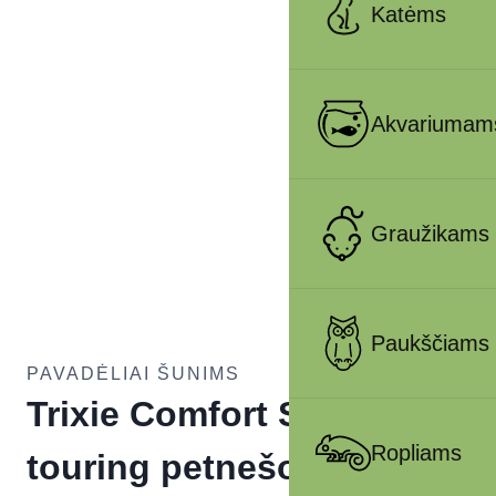
Katėms
Akvariumam
Graužikams
Paukščiams
PAVADĖLIAI ŠUNIMS
Trixie Comfort Soft
Ropliams
touring petnešos, XXS-XS