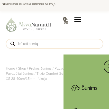
Nemokamas pristatymas paštomatais nuo 50€
0
Home
/
Shop
/
Prekės šunims
/
Pavadėliai, antkakliai šunims
/
Pavadėliai šunims
/
Trixie Comfort Soft touring petnešos, XXS-
XS 28-40cm/15mm, fuksija
Šunims