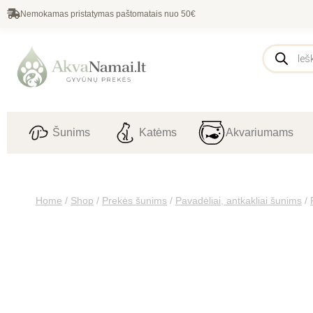
Nemokamas pristatymas paštomatais nuo 50€
Šunims
Katėms
Akvariumams
Home
/
Shop
/
Prekės šunims
/
Pavadėliai, antkakliai šunims
/