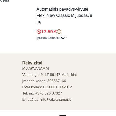
dėlis
Automatinis pavadys-virvutė
Flexi New Classic M juodas, 8
m,
17.59
€
!
Įprasta kaina:
18.52
€
Rekvizitai
MB AKVANAMAI
Ventos g. 49, LT-89147 Mažeikiai
Įmonės kodas: 306367166
PVM kodas: LT100016142012
Tel. nr.: +370 626 87327
El. paštas: info@akvanamai.lt