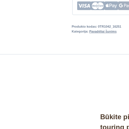
Produkto kodas:
0TR1042_16251
Kategorija:
Pavadėliai šunims
Būkite p
touring