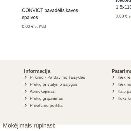
Record
1,5x11
CONVICT pavadėlis kavos
0.00
€
s
spalvos
0.00
€
su PVM
Informacija
Patarim
Pirkimo - Pardavimo Taisyklės
Kiek re
Prekių pristatymo sąlygos
Kiek ma
Apmokėjimas
Kaip pa
Prekių grąžinimas
Koks k
Privatumo politika
Mokėjimais rūpinasi: