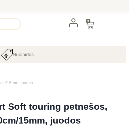
0
Nuolaidos
40cm/15mm, juodos
rt Soft touring petnešos,
0cm/15mm, juodos