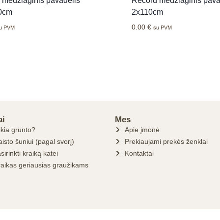
 medžiaginis pavadėlis
Record medžiaginis pava
0cm
2x110cm
0.00
€
u PVM
su PVM
ai
Mes
ikia grunto?
Apie įmonė
isto šuniui (pagal svorį)
Prekiaujami prekės ženklai
sirinkti kraiką katei
Kontaktai
raikas geriausias graužikams