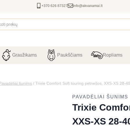
+370 626 87327
info@akvanamai.lt
Graužikams
Paukščiams
Ropliams
Pavadėliai šunims
/
Trixie Comfort Soft touring petnešos, XXS-XS 28-
PAVADĖLIAI ŠUNIMS
Trixie Comfo
XXS-XS 28-4