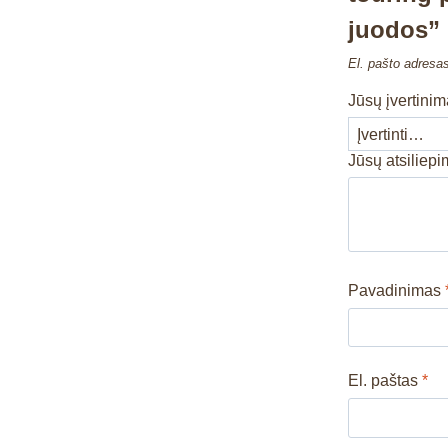
juodos”
El. pašto adresa
Jūsų įvertini
Jūsų atsiliep
Pavadinimas
El. paštas
*