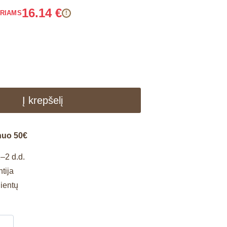
16.14
€
ARIAMS
!
g
Į krepšelį
nuo 50€
–2 d.d.
tija
lientų