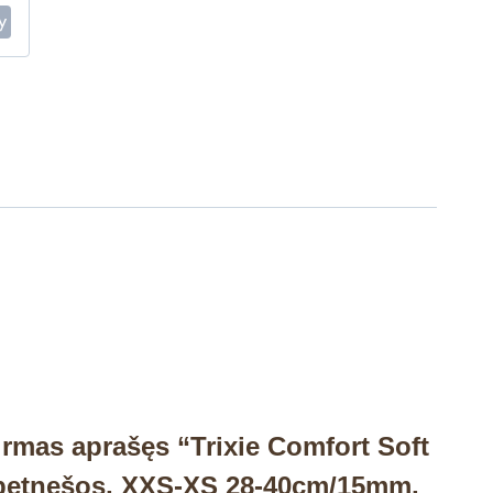
irmas aprašęs “Trixie Comfort Soft
 petnešos, XXS-XS 28-40cm/15mm,