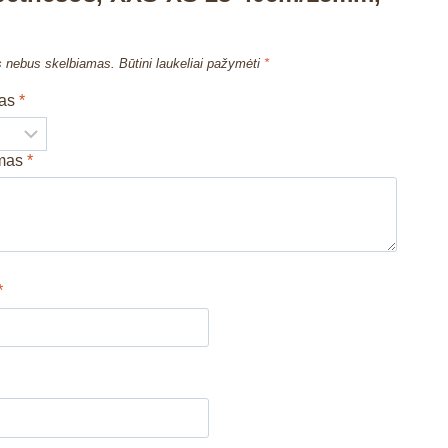
s nebus skelbiamas.
Būtini laukeliai pažymėti
*
mas
*
imas
*
*