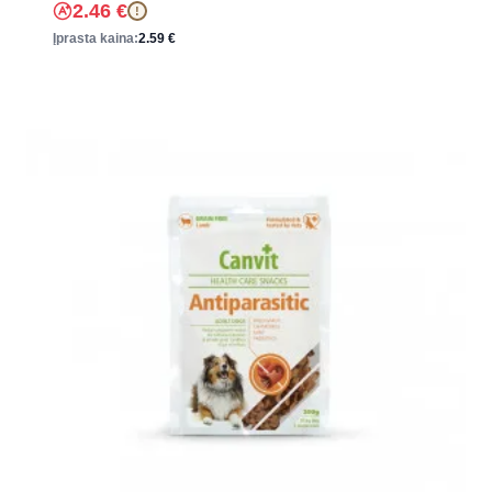
2.46
€
!
Įprasta kaina:
2.59
€