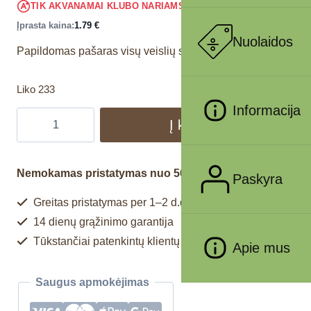
1.70
€
TIK AKVANAMAI KLUBO NARIAMS
!
Įprasta kaina:
1.79
€
Nuolaidos
Papildomas pašaras visų veislių suaugusiems šunims
Liko 233
Informacija
Į krepšelį
Nemokamas pristatymas nuo 50€
Paskyra
Greitas pristatymas per 1–2 d.d.
14 dienų grąžinimo garantija
Tūkstančiai patenkintų klientų
Apie mus
Saugus apmokėjimas