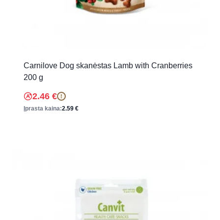
Carnilove Dog skanėstas Lamb with Cranberries
200 g
2.46
€
!
Įprasta kaina:
2.59
€