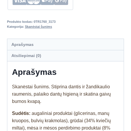
Produkto kodas:
0TR1760_3173
Kategorija:
Skanėstai šunims
Aprašymas
Atsiliepimai (0)
Aprašymas
Skanėstai šunims. Stiprina dantis ir žandikaulio
raumenis, palaiko dantų higieną ir skatina gaivų
burnos kvapą.
Sudėtis:
augaliniai produktai (glicerinas, manų
kruopos, bulvių krakmolas), grūdai (34% kviečių
miltai), mėsa ir mėsos perdirbimo produktai (8%