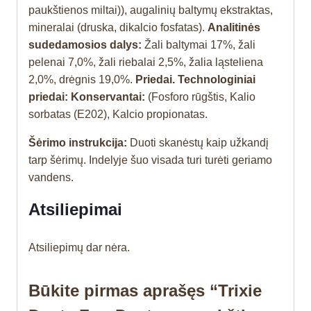
paukštienos miltai)), augalinių baltymų ekstraktas,
mineralai (druska, dikalcio fosfatas).
Analitinės
sudedamosios dalys:
Žali baltymai 17%, žali
pelenai 7,0%, žali riebalai 2,5%, žalia ląsteliena
2,0%, drėgnis 19,0%.
Priedai. Technologiniai
priedai: Konservantai:
(Fosforo rūgštis, Kalio
sorbatas (E202), Kalcio propionatas.
Šėrimo instrukcija:
Duoti skanėstų kaip užkandį
tarp šėrimų. Indelyje šuo visada turi turėti geriamo
vandens.
Atsiliepimai
Atsiliepimų dar nėra.
Būkite pirmas aprašęs “Trixie