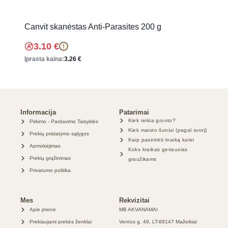
Canvit skanėstas Anti-Parasites 200 g
3.10
€
!
Įprasta kaina:
3.26
€
Informacija
Patarimai
Kiek reikia grunto?
Pirkimo - Pardavimo Taisyklės
Kiek maisto šuniui (pagal svorį)
Prekių pristatymo sąlygos
Kaip pasirinkti kraiką katei
Apmokėjimas
Koks kraikas geriausias
Prekių grąžinimas
graužikams
Privatumo politika
Mes
Rekvizitai
Apie įmonė
MB AKVANAMAI
Prekiaujami prekės ženklai
Ventos g. 49, LT-89147 Mažeikiai