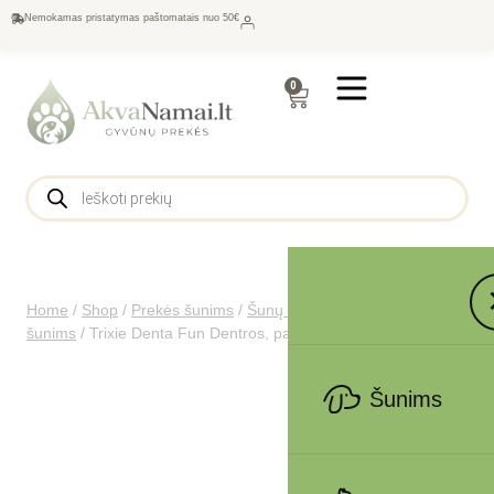
Nemokamas pristatymas paštomatais nuo 50€
0
Home
/
Shop
/
Prekės šunims
/
Šunų maistas
/
Skanėstai
šunims
/
Trixie Denta Fun Dentros, paukštiena, 7x180g
Šunims