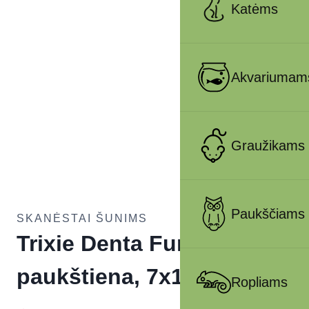
Katėms
Akvariumam
Graužikams
Paukščiams
SKANĖSTAI ŠUNIMS
Trixie Denta Fun Dentros,
paukštiena, 7x180g
Ropliams