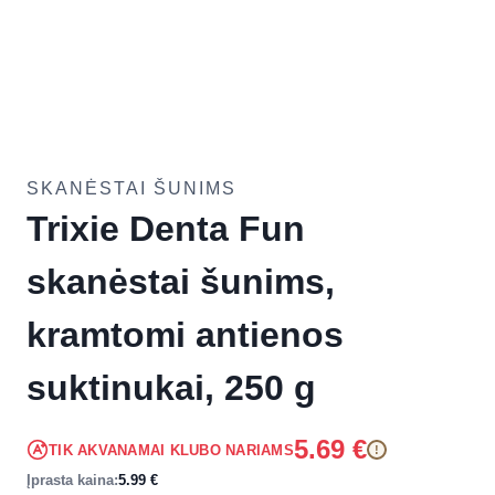
SKANĖSTAI ŠUNIMS
Trixie Denta Fun
skanėstai šunims,
kramtomi antienos
suktinukai, 250 g
5.69
€
TIK AKVANAMAI KLUBO NARIAMS
!
Įprasta kaina:
5.99
€