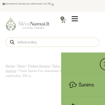
Nemokamas pristatymas paštomatais nuo 50€
0
Home
/
Shop
/
Prekės šunims
/
Šunų maistas
/
Skanėstai
šunims
/
Trixie Denta Fun skanėstai šunims, kramtomi antienos
suktinukai, 250 g
Šunims