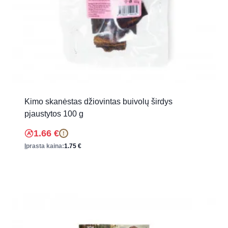
Kimo skanėstas džiovintas buivolų širdys
pjaustytos 100 g
1.66
€
!
Įprasta kaina:
1.75
€