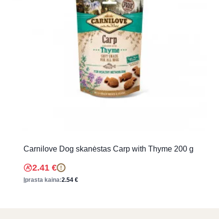
Carnilove Dog skanėstas Carp with Thyme 200 g
2.41
€
!
Įprasta kaina:
2.54
€