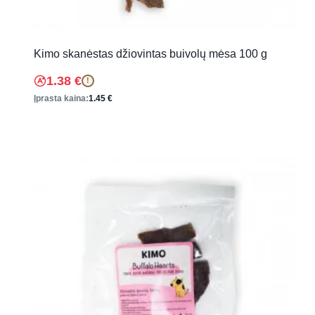
Kimo skanėstas džiovintas buivolų mėsa 100 g
1.38
€
!
Įprasta kaina:
1.45
€