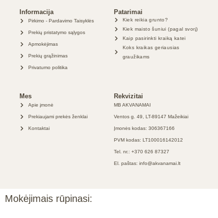
Informacija
Patarimai
Kiek reikia grunto?
Pirkimo - Pardavimo Taisyklės
Kiek maisto šuniui (pagal svorį)
Prekių pristatymo sąlygos
Kaip pasirinkti kraiką katei
Apmokėjimas
Koks kraikas geriausias
Prekių grąžinimas
graužikams
Privatumo politika
Mes
Rekvizitai
Apie įmonė
MB AKVANAMAI
Prekiaujami prekės ženklai
Ventos g. 49, LT-89147 Mažeikiai
Kontaktai
Įmonės kodas: 306367166
PVM kodas: LT100016142012
Tel. nr.: +370 626 87327
El. paštas: info@akvanamai.lt
Mokėjimais rūpinasi: