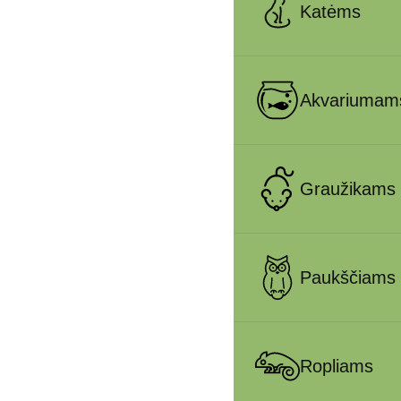
Katėms
Akvariumam
Graužikams
Paukščiams
Ropliams