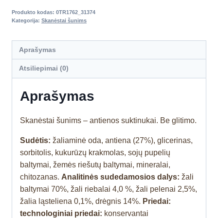
Produkto kodas:
0TR1762_31374
Kategorija:
Skanėstai šunims
Aprašymas
Atsiliepimai (0)
Aprašymas
Skanėstai šunims – antienos suktinukai. Be glitimo.
Sudėtis:
žaliaminė oda, antiena (27%), glicerinas,
sorbitolis, kukurūzų krakmolas, sojų pupelių
baltymai, žemės riešutų baltymai, mineralai,
chitozanas.
Analitinės sudedamosios dalys:
žali
baltymai 70%, žali riebalai 4,0 %, žali pelenai 2,5%,
žalia ląsteliena
0,1
%, drėgnis 14%.
Priedai:
technologiniai priedai:
konservantai