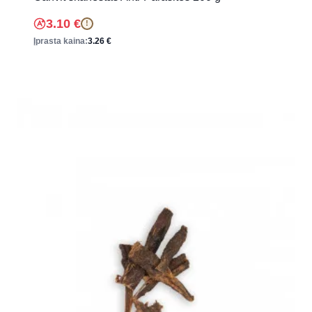
3.10
€
!
Įprasta kaina:
3.26
€