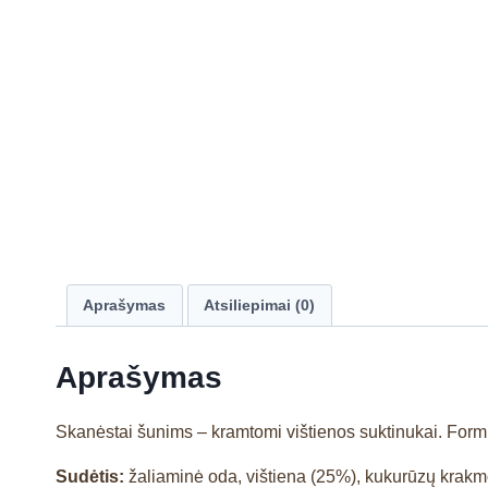
Aprašymas
Atsiliepimai (0)
Aprašymas
Skanėstai šunims – kramtomi vištienos suktinukai. Formu
Sudėtis:
žaliaminė oda, vištiena (25%), kukurūzų krakmol