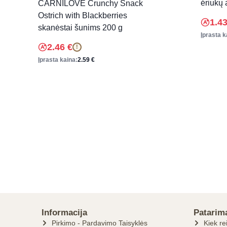
ėriukų 
CARNILOVE Crunchy Snack
Ostrich with Blackberries
1.4
skanėstai šunims 200 g
Įprasta k
2.46
€
!
Įprasta kaina:
2.59
€
Informacija
Patarim
Pirkimo - Pardavimo Taisyklės
Kiek re