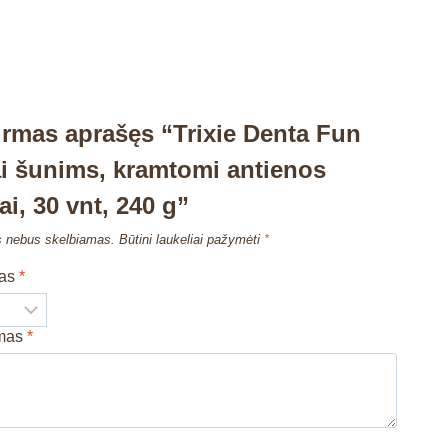
irmas aprašęs “Trixie Denta Fun
i šunims, kramtomi antienos
ai, 30 vnt, 240 g”
s nebus skelbiamas.
Būtini laukeliai pažymėti
*
mas
*
imas
*