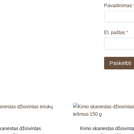
Pavadinimas
El. paštas
*
kanėstas džiovintas
Kimo skanėstas džiovint