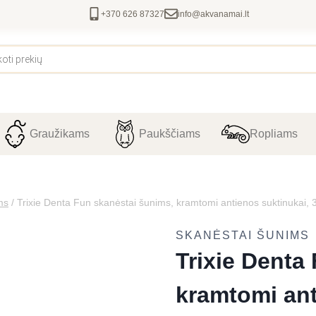
+370 626 87327
info@akvanamai.lt
Graužikams
Paukščiams
Ropliams
ms
/
Trixie Denta Fun skanėstai šunims, kramtomi antienos suktinukai, 3
SKANĖSTAI ŠUNIMS
Trixie Denta
kramtomi ant