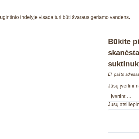
Augintinio indelyje visada turi būti švaraus geriamo vandens.
Būkite p
skanėsta
suktinuk
El. pašto adresa
Jūsų įvertini
Jūsų atsiliep