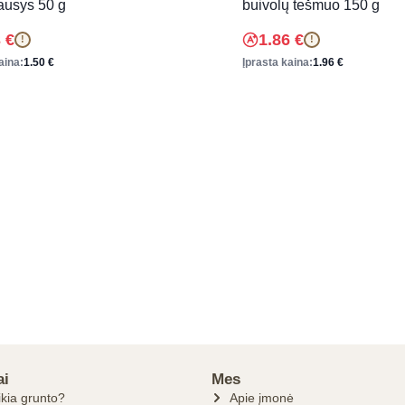
ausys 50 g
buivolų tešmuo 150 g
3
€
1.86
€
!
!
aina:
1.50
€
Įprasta kaina:
1.96
€
ai
Mes
ikia grunto?
Apie įmonė