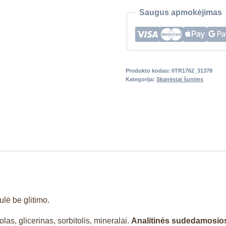
Saugus apmokėjimas
Produkto kodas:
0TR1762_31378
Kategorija:
Skanėstai šunims
lė be glitimo.
as, glicerinas, sorbitolis, mineralai.
Analitinės sudedamosio