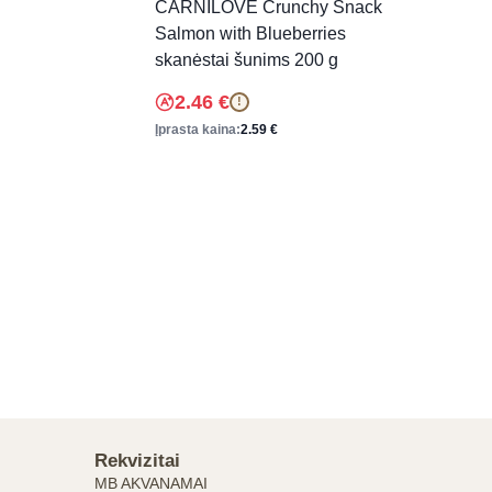
CARNILOVE Crunchy Snack
Salmon with Blueberries
skanėstai šunims 200 g
2.46
€
!
Įprasta kaina:
2.59
€
Rekvizitai
MB AKVANAMAI