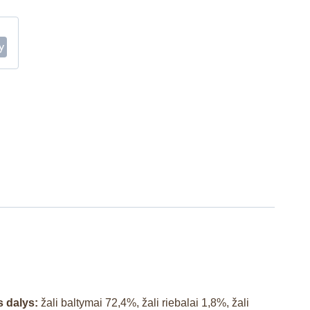
s dalys:
žali baltymai
72,4
%
, žali riebalai
1,8
%
, žali