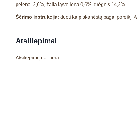
pelenai
2,6
%
, žalia ląsteliena
0,6
%
, drėgnis
14,2
%
.
Šėrimo instrukcija:
duoti kaip skanėstą pagal poreikį. 
Atsiliepimai
Atsiliepimų dar nėra.