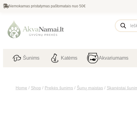
Nemokamas pristatymas paštomatais nuo 50€
Šunims
Katėms
Akvariumams
Home
/
Shop
/
Prekės šunims
/
Šunų maistas
/
Skanėstai šuni