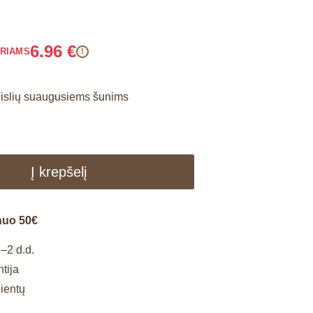
6.96
€
ARIAMS
!
eislių suaugusiems šunims
Į krepšelį
nuo 50€
–2 d.d.
tija
lientų