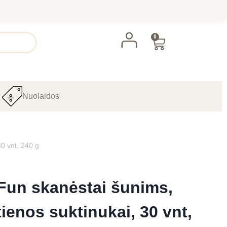
0
Nuolaidos
0 vnt, 240 g
 Fun skanėstai šunims,
ienos suktinukai, 30 vnt,