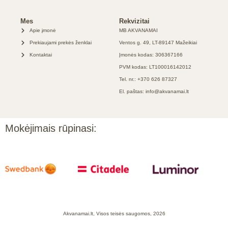
Mes
Rekvizitai
Apie įmonė
MB AKVANAMAI
Prekiaujami prekės ženklai
Ventos g. 49, LT-89147 Mažeikiai
Kontaktai
Įmonės kodas: 306367166
PVM kodas: LT100016142012
Tel. nr.: +370 626 87327
El. paštas: info@akvanamai.lt
Mokėjimais rūpinasi:
Akvanamai.lt, Visos teisės saugomos, 2026