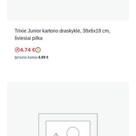
Trixie Junior kartono draskyklė, 38x6x18 cm,
šviesiai pilka
4.74
€
!
Įprasta kaina:
4.99
€