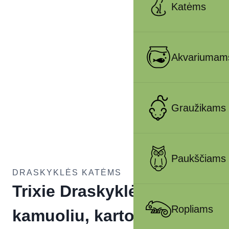
Katėms
Akvariumam
Graužikams
Paukščiams
DRASKYKLĖS KATĖMS
Trixie Draskyklė-rampa su
Ropliams
kamuoliu, kartonas/mdf,