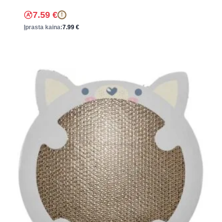
7.59
€
!
Įprasta kaina:
7.99
€