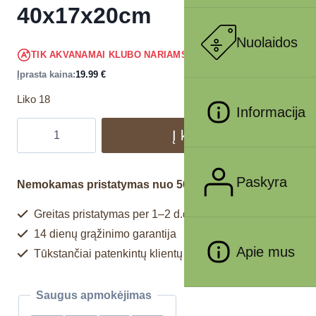
40x17x20cm
Nuolaidos
18.99
€
TIK AKVANAMAI KLUBO NARIAMS
!
Įprasta kaina:
19.99
€
Liko 18
Informacija
Į krepšelį
Paskyra
Nemokamas pristatymas nuo 50€
Greitas pristatymas per 1–2 d.d.
14 dienų grąžinimo garantija
Apie mus
Tūkstančiai patenkintų klientų
Saugus apmokėjimas