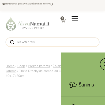
Nemokamas pristatymas paštomatais nuo 50€
0
Home
/
Shop
/
Prekės katėms
/
Žaislai katėms
/
Draskyklės
katėms
/
Trixie Draskyklė-rampa su kamuoliu, kartonas/mdf,
40x17x20cm
Šunims