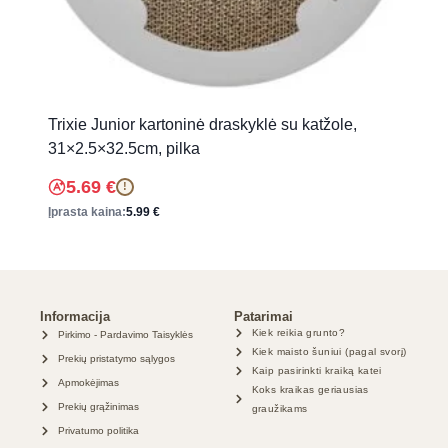
Trixie Junior kartoninė draskyklė su katžole,
31×2.5×32.5cm, pilka
5.69
€
!
Įprasta kaina:
5.99
€
Informacija
Patarimai
Kiek reikia grunto?
Pirkimo - Pardavimo Taisyklės
Kiek maisto šuniui (pagal svorį)
Prekių pristatymo sąlygos
Kaip pasirinkti kraiką katei
Apmokėjimas
Koks kraikas geriausias
Prekių grąžinimas
graužikams
Privatumo politika