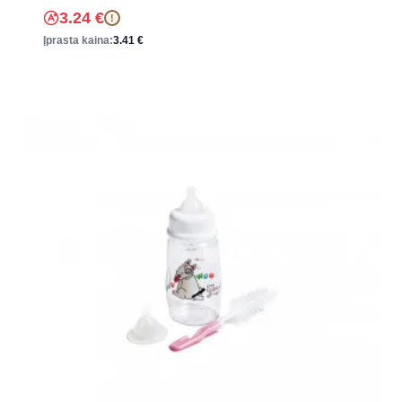
3.24
€
!
Įprasta kaina:
3.41
€