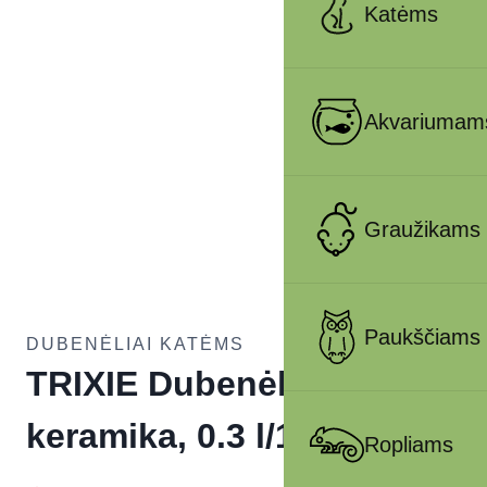
Katėms
Akvariumam
Graužikams
Paukščiams
DUBENĖLIAI KATĖMS
TRIXIE Dubenėlis,
keramika, 0.3 l/13 cm
Ropliams