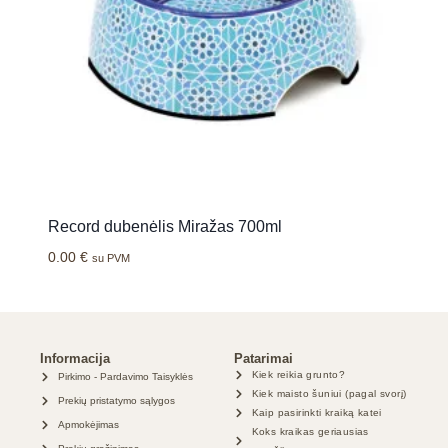
Record dubenėlis Miražas 700ml
0.00
€
su PVM
Informacija
Patarimai
Kiek reikia grunto?
Pirkimo - Pardavimo Taisyklės
Kiek maisto šuniui (pagal svorį)
Prekių pristatymo sąlygos
Kaip pasirinkti kraiką katei
Apmokėjimas
Koks kraikas geriausias