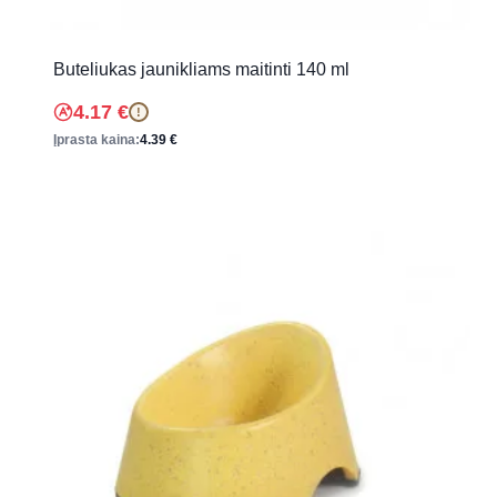
Buteliukas jaunikliams maitinti 140 ml
4.17
€
!
Įprasta kaina:
4.39
€