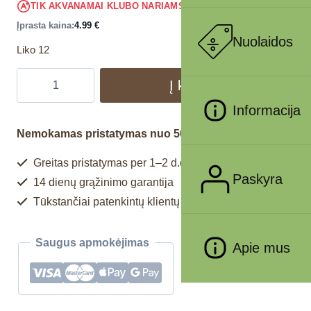
4.74
€
TIK AKVANAMAI KLUBO NARIAMS
!
Įprasta kaina:
4.99
€
Nuolaidos
Liko 12
Į krepšelį
Informacija
Nemokamas pristatymas nuo 50€
Greitas pristatymas per 1–2 d.d.
Paskyra
14 dienų grąžinimo garantija
Tūkstančiai patenkintų klientų
Saugus apmokėjimas
Apie mus