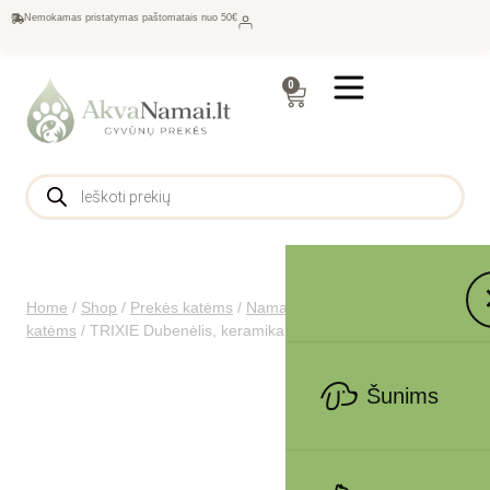
Nemokamas pristatymas paštomatais nuo 50€
0
Home
/
Shop
/
Prekės katėms
/
Namams katėms
/
Dubenėliai
katėms
/
TRIXIE Dubenėlis, keramika, 0.3 l/13 cm
Šunims