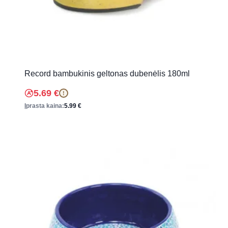
Record bambukinis geltonas dubenėlis 180ml
5.69
€
!
Įprasta kaina:
5.99
€