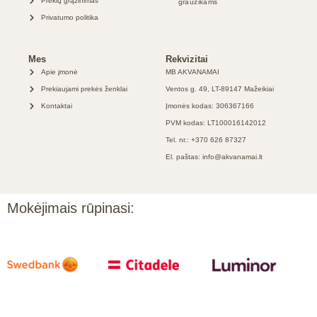
Prekių grąžinimas
graužikams
Privatumo politika
Mes
Rekvizitai
Apie įmonė
MB AKVANAMAI
Prekiaujami prekės ženklai
Ventos g. 49, LT-89147 Mažeikiai
Kontaktai
Įmonės kodas: 306367166
PVM kodas: LT100016142012
Tel. nr.: +370 626 87327
El. paštas: info@akvanamai.lt
Mokėjimais rūpinasi: