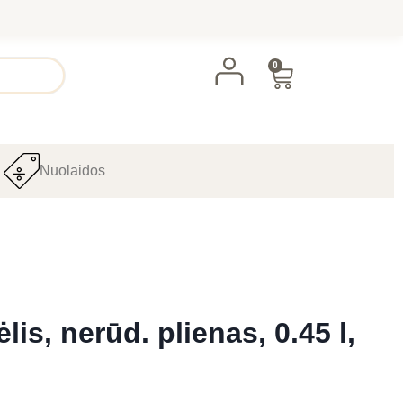
0
Nuolaidos
S
lis, nerūd. plienas, 0.45 l,