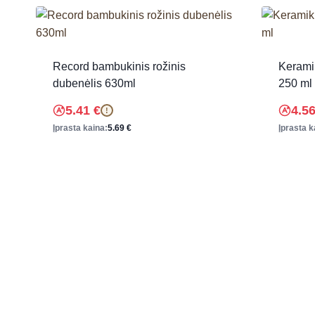
Record bambukinis rožinis
Kerami
dubenėlis 630ml
250 ml
5.41
€
4.5
!
Įprasta kaina:
5.69
€
Įprasta k