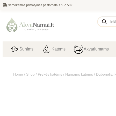
Nemokamas pristatymas paštomatais nuo 50€
Šunims
Katėms
Akvariumams
Home
/
Shop
/
Prekės katėms
/
Namams katėms
/
Dubenėliai 