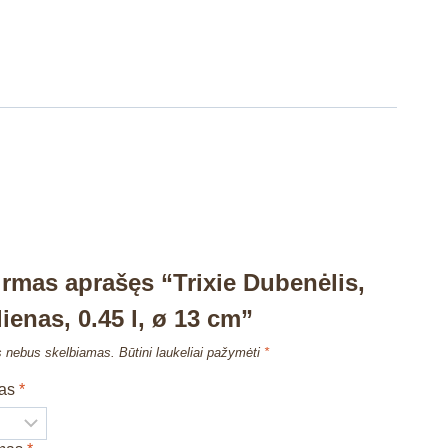
irmas aprašęs “Trixie Dubenėlis,
ienas, 0.45 l, ø 13 cm”
s nebus skelbiamas.
Būtini laukeliai pažymėti
*
mas
*