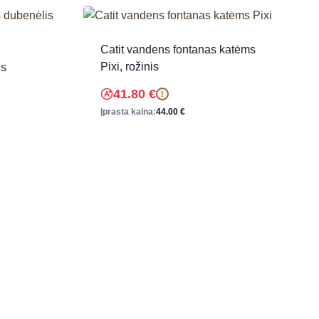
Catit vandens fontanas katėms
Pixi, rožinis
is
41.80
€
!
Įprasta kaina:
44.00
€