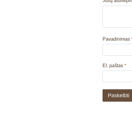
Jūsų atsiliep
Pavadinimas
El. paštas
*