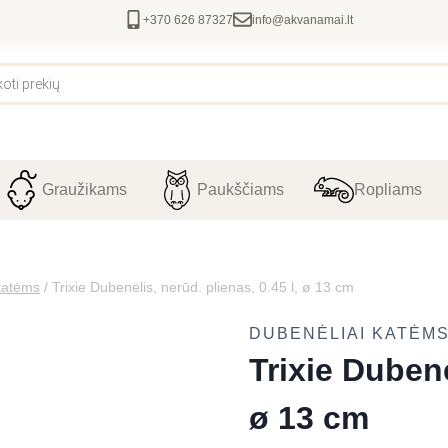
+370 626 87327
info@akvanamai.lt
Graužikams
Paukščiams
Ropliams
katėms
/
Trixie Dubenėlis, nerūd. plienas, 0.45 l, ø 13 cm
DUBENĖLIAI KATĖM
Trixie Dubenė
ø 13 cm