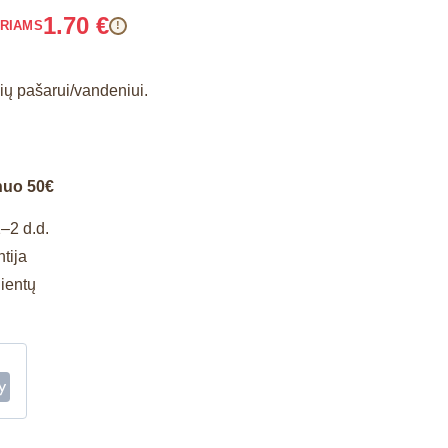
1.70
€
ARIAMS
!
ių pašarui/vandeniui.
nuo 50€
–2 d.d.
tija
lientų