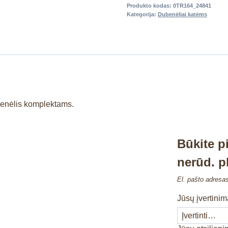
Produkto kodas:
0TR164_24841
Kategorija:
Dubenėliai katėms
ubenėlis komplektams.
Būkite p
nerūd. pl
El. pašto adresa
Jūsų įvertini