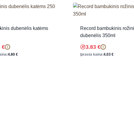
kinis dubenėlis katėms
Record bambukinis rožin
dubenėlis 350ml
6
€
3.83
€
!
!
aina:
4.80
€
Įprasta kaina:
4.03
€