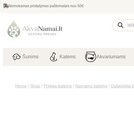
Nemokamas pristatymas paštomatais nuo 50€
Šunims
Katėms
Akvariumams
Home
/
Shop
/
Prekės katėms
/
Namams katėms
/
Dubenėliai 