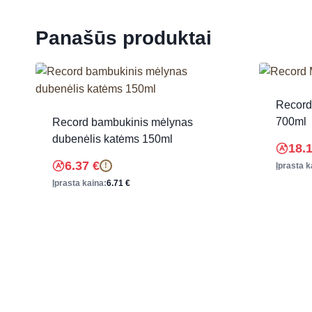
Panašūs produktai
Record
700ml
Record bambukinis mėlynas
dubenėlis katėms 150ml
18.
6.37
€
Įprasta k
!
Įprasta kaina:
6.71
€