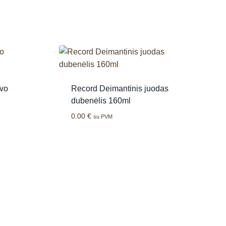
rvo
Record Deimantinis juodas
dubenėlis 160ml
0.00
€
su PVM