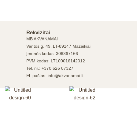
Rekvizitai
MB AKVANAMAI
Ventos g. 49, LT-89147 Mažeikiai
Įmonės kodas: 306367166
PVM kodas: LT100016142012
Tel. nr.: +370 626 87327
El. paštas: info@akvanamai.lt