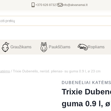
+370 626 87327
info@akvanamai.lt
Graužikams
Paukščiams
Ropliams
katėms
/
Trixie Dubenėlis, nerūd. plienas- su guma 0.9 l, ø 23 cm
DUBENĖLIAI KATĖM
Trixie Dubenė
guma 0.9 l, 