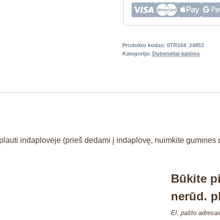
Produkto kodas:
0TR164_24853
Kategorija:
Dubenėliai katėms
plauti indaplovėje (prieš dedami į indaplovę, nuimkite gumines 
Būkite p
nerūd. p
El. pašto adresa