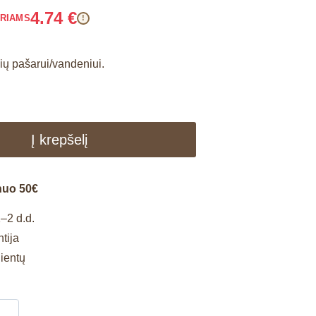
4.74
€
ARIAMS
!
ių pašarui/vandeniui.
Į krepšelį
nuo 50€
–2 d.d.
tija
lientų