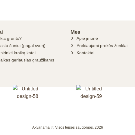
ai
Mes
ikia grunto?
Apie įmonė
isto šuniui (pagal svorį)
Prekiaujami prekės ženklai
sirinkti kraiką katei
Kontaktai
raikas geriausias graužikams
Akvanamai.lt, Visos teisės saugomos, 2026