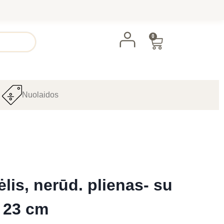
0
Nuolaidos
S
lis, nerūd. plienas- su
ø 23 cm