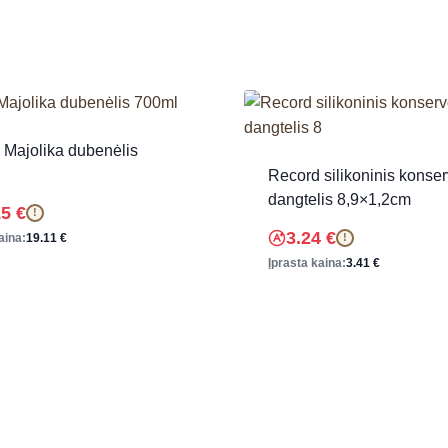
 Majolika dubenėlis
Record silikoninis konse
dangtelis 8,9×1,2cm
15
€
!
3.24
€
aina:
19.11
€
!
Įprasta kaina:
3.41
€