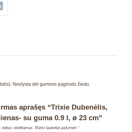
dalis). Neslysta dėl guminio pagrindo žiedo.
irmas aprašęs “Trixie Dubenėlis,
lienas- su guma 0.9 l, ø 23 cm”
s nebus skelbiamas.
Būtini laukeliai pažymėti
*