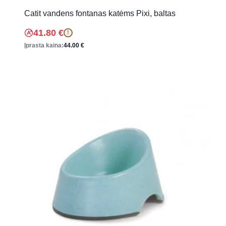
Catit vandens fontanas katėms Pixi, baltas
41.80
€
!
Įprasta kaina:
44.00
€