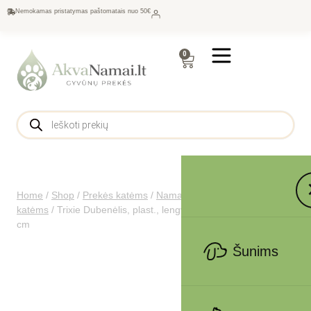
Nemokamas pristatymas paštomatais nuo 50€
0
Home
/
Shop
/
Prekės katėms
/
Namams katėms
/
Dubenėliai
katėms
/
Trixie Dubenėlis, plast., lengvas, įv. spalvų 0.25 l, ø 10
cm
Šunims