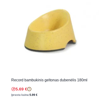
Record bambukinis geltonas dubenėlis 180ml
5.69
€
!
Įprasta kaina:
5.99
€