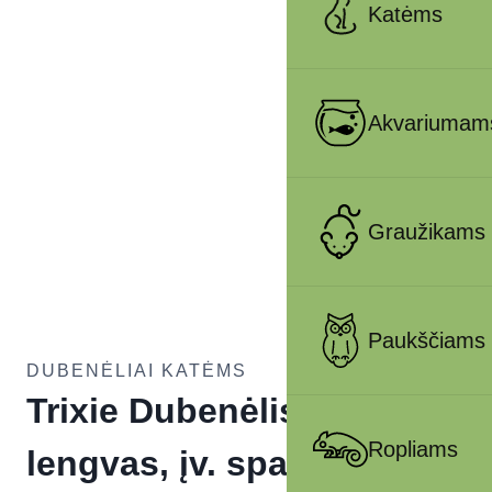
Katėms
Akvariumam
Graužikams
Paukščiams
DUBENĖLIAI KATĖMS
Trixie Dubenėlis, plast.,
Ropliams
lengvas, įv. spalvų 0.25 l,