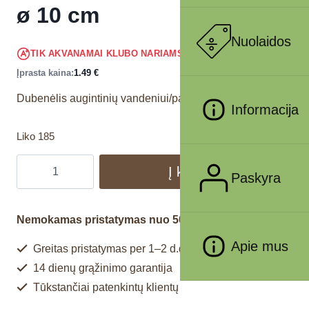
ø 10 cm
Nuolaidos
1.42
€
TIK AKVANAMAI KLUBO NARIAMS
!
Įprasta kaina:
1.49
€
Dubenėlis augintinių vandeniui/pašarui.
Informacija
Liko 185
Į krepšelį
Paskyra
Nemokamas pristatymas nuo 50€
Apie mus
Greitas pristatymas per 1–2 d.d.
14 dienų grąžinimo garantija
Tūkstančiai patenkintų klientų