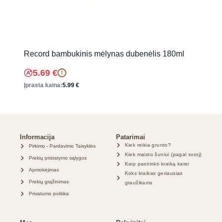
Record bambukinis mėlynas dubenėlis 180ml
5.69
€
!
Įprasta kaina:
5.99
€
Informacija
Patarimai
Kiek reikia grunto?
Pirkimo - Pardavimo Taisyklės
Kiek maisto šuniui (pagal svorį)
Prekių pristatymo sąlygos
Kaip pasirinkti kraiką katei
Apmokėjimas
Koks kraikas geriausias
Prekių grąžinimas
graužikams
Privatumo politika