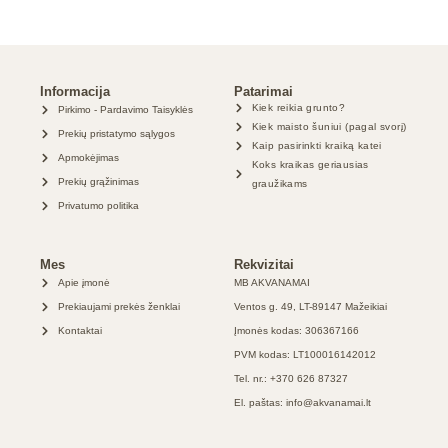
Informacija
Patarimai
Kiek reikia grunto?
Pirkimo - Pardavimo Taisyklės
Kiek maisto šuniui (pagal svorį)
Prekių pristatymo sąlygos
Kaip pasirinkti kraiką katei
Apmokėjimas
Koks kraikas geriausias
Prekių grąžinimas
graužikams
Privatumo politika
Mes
Rekvizitai
Apie įmonė
MB AKVANAMAI
Prekiaujami prekės ženklai
Ventos g. 49, LT-89147 Mažeikiai
Kontaktai
Įmonės kodas: 306367166
PVM kodas: LT100016142012
Tel. nr.: +370 626 87327
El. paštas: info@akvanamai.lt