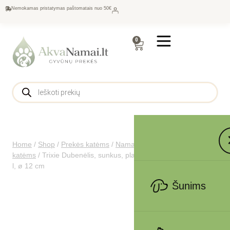
Nemokamas pristatymas paštomatais nuo 50€
0
Home
/
Shop
/
Prekės katėms
/
Namams katėms
/
Dubenėliai
katėms
/
Trixie Dubenėlis, sunkus, plast.-su guma įv. spalvų 0.3
l, ø 12 cm
Šunims