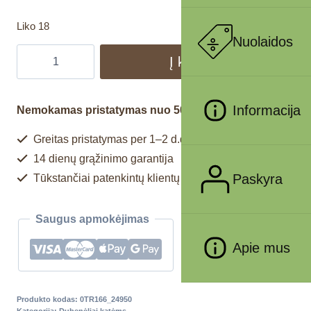
Liko 18
Nuolaidos
Į krepšelį
Informacija
Nemokamas pristatymas nuo 50€
Greitas pristatymas per 1–2 d.d.
14 dienų grąžinimo garantija
Paskyra
Tūkstančiai patenkintų klientų
Saugus apmokėjimas
Apie mus
Produkto kodas:
0TR166_24950