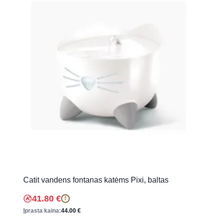
Catit vandens fontanas katėms Pixi, baltas
41.80
€
!
Įprasta kaina:
44.00
€