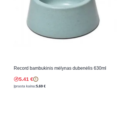
Record bambukinis mėlynas dubenėlis 630ml
5.41
€
!
Įprasta kaina:
5.69
€