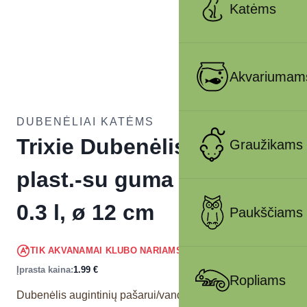
Katėms
Akvariumam
DUBENĖLIAI KATĖMS
Trixie Dubenėlis, sunkus,
Graužikams
plast.-su guma įv. spalvų
0.3 l, ø 12 cm
Paukščiams
1.89
€
TIK AKVANAMAI KLUBO NARIAMS
!
Įprasta kaina:
1.99
€
Ropliams
Dubenėlis augintinių pašarui/vandeniui.