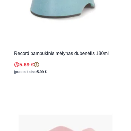
Record bambukinis mėlynas dubenėlis 180ml
5.69
€
!
Įprasta kaina:
5.99
€