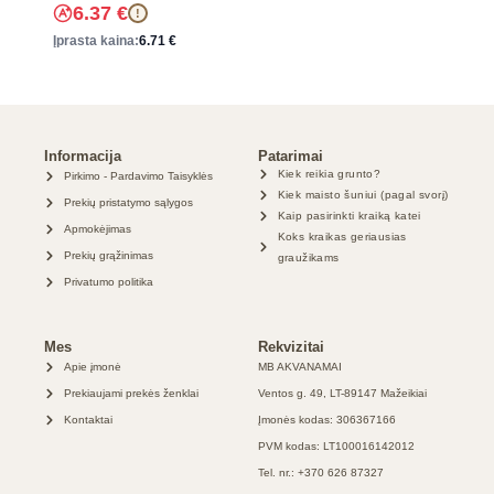
6.37
€
!
Įprasta kaina:
6.71
€
Informacija
Patarimai
Kiek reikia grunto?
Pirkimo - Pardavimo Taisyklės
Kiek maisto šuniui (pagal svorį)
Prekių pristatymo sąlygos
Kaip pasirinkti kraiką katei
Apmokėjimas
Koks kraikas geriausias
Prekių grąžinimas
graužikams
Privatumo politika
Mes
Rekvizitai
Apie įmonė
MB AKVANAMAI
Prekiaujami prekės ženklai
Ventos g. 49, LT-89147 Mažeikiai
Kontaktai
Įmonės kodas: 306367166
PVM kodas: LT100016142012
Tel. nr.: +370 626 87327