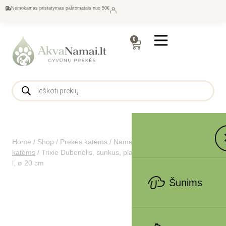
Nemokamas pristatymas paštomatais nuo 50€
0
Home
/
Shop
/
Prekės katėms
/
Namams katėms
/
Dubenėliai
katėms
/
Trixie Dubenėlis, sunkus, plast.-su guma įv. spalvų 1.5
l, ø 20 cm
Šunims