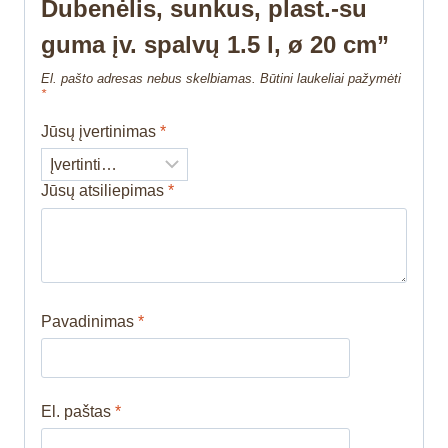
Dubenėlis, sunkus, plast.-su
guma įv. spalvų 1.5 l, ø 20 cm”
El. pašto adresas nebus skelbiamas.
Būtini laukeliai pažymėti
*
Jūsų įvertinimas
*
Jūsų atsiliepimas
*
Pavadinimas
*
El. paštas
*