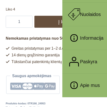
Liko 4
Nuolaidos
Į krepšelį
Informacija
Nemokamas pristatymas nuo 50€
Greitas pristatymas per 1–2 d.d.
14 dienų grąžinimo garantija
Paskyra
Tūkstančiai patenkintų klientų
Saugus apmokėjimas
Apie mus
Produkto kodas:
0TR166_24953