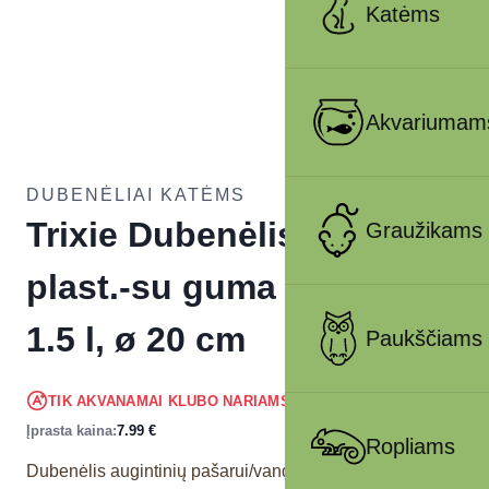
Katėms
Akvariumam
DUBENĖLIAI KATĖMS
Trixie Dubenėlis, sunkus,
Graužikams
plast.-su guma įv. spalvų
1.5 l, ø 20 cm
Paukščiams
7.59
€
TIK AKVANAMAI KLUBO NARIAMS
!
Įprasta kaina:
7.99
€
Ropliams
Dubenėlis augintinių pašarui/vandeniui.