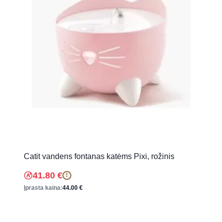
Catit vandens fontanas katėms Pixi, rožinis
41.80
€
!
Įprasta kaina:
44.00
€