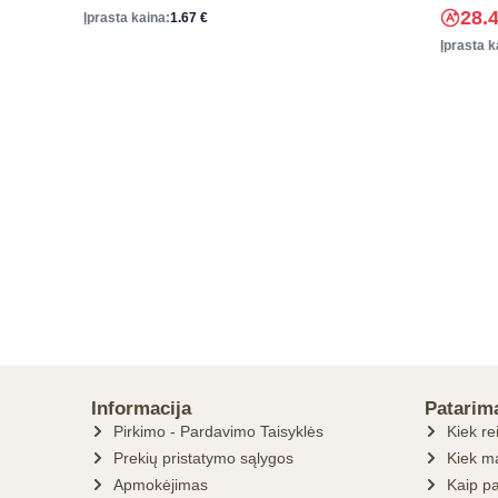
28.
Įprasta kaina:
1.67
€
Įprasta k
Informacija
Patarim
Pirkimo - Pardavimo Taisyklės
Kiek re
Prekių pristatymo sąlygos
Kiek ma
Apmokėjimas
Kaip pa