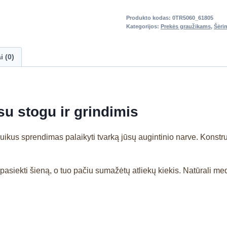
Produkto kodas:
0TR5060_61805
Kategorijos:
Prekės graužikams
,
Šėri
i (0)
su stogu ir grindimis
uikus sprendimas palaikyti tvarką jūsų augintinio narve. Konstr
 pasiekti šieną, o tuo pačiu sumažėtų atliekų kiekis. Natūrali med