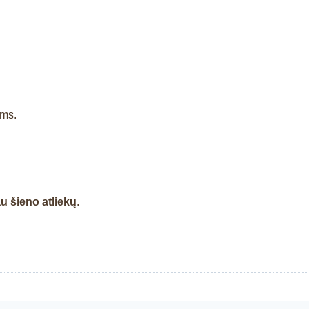
ams.
u šieno atliekų
.