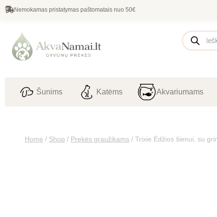
Nemokamas pristatymas paštomatais nuo 50€
Šunims
Katėms
Akvariumams
Home
/
Shop
/
Prekės graužikams
/
Trixie Ėdžios šienui, su g