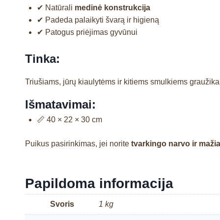
✔ Natūrali
medinė konstrukcija
✔ Padeda palaikyti švarą ir higieną
✔ Patogus priėjimas gyvūnui
Tinka:
Triušiams, jūrų kiaulytėms ir kitiems smulkiems graužik
Išmatavimai:
📏 40 × 22 × 30 cm
Puikus pasirinkimas, jei norite
tvarkingo narvo ir mažia
Papildoma informacija
Svoris
1 kg