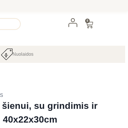
0
Nuolaidos
MS
 šienui, su grindimis ir
s 40x22x30cm