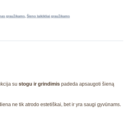
mas graužikams
,
Šieno laikikliai graužikams
ukcija su
stogu ir grindimis
padeda apsaugoti šieną
iena ne tik atrodo estetiškai, bet ir yra saugi gyvūnams.