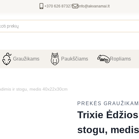
+370 626 87327
info@akvanamai.lt
Graužikams
Paukščiams
Ropliams
rindimis ir stogu, medis 40x22x30cm
PREKĖS GRAUŽIKA
Trixie Ėdžios
stogu, medi