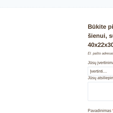
Būkite p
šienui, 
40x22x3
El. pašto adresa
Jūsų įvertini
Jūsų atsiliep
Pavadinimas