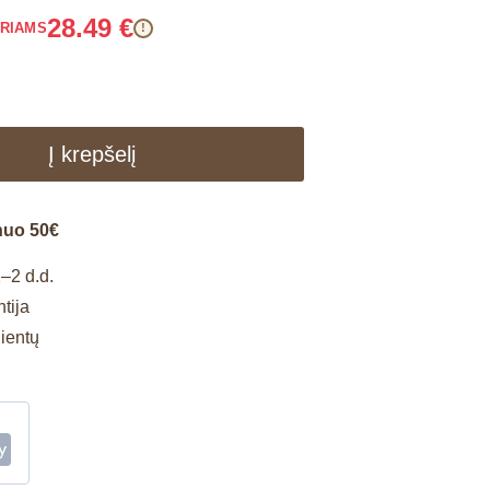
28.49
€
ARIAMS
!
Į krepšelį
nuo 50€
–2 d.d.
tija
lientų