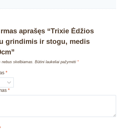
irmas aprašęs “Trixie Ėdžios
su grindimis ir stogu, medis
0cm”
s nebus skelbiamas.
Būtini laukeliai pažymėti
*
mas
*
imas
*
*