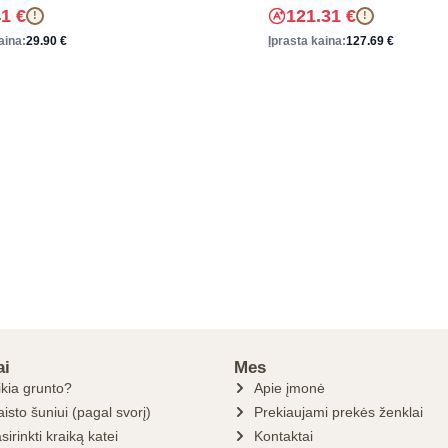
41
€
121.31
€
!
!
aina:
29.90
€
Įprasta kaina:
127.69
€
ai
Mes
ikia grunto?
Apie įmonė
isto šuniui (pagal svorį)
Prekiaujami prekės ženklai
sirinkti kraiką katei
Kontaktai