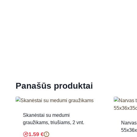
Panašūs produktai
Skanėstai su medumi
graužikams, triušiams, 2 vnt.
Narvas 
55x36x
1.59
€
!