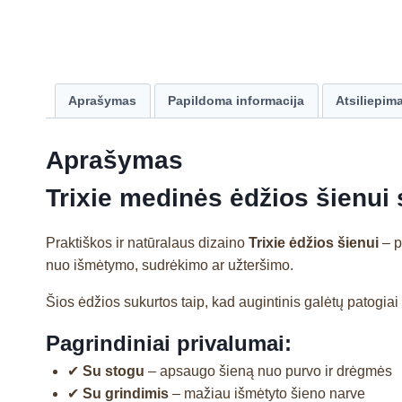
Aprašymas
Papildoma informacija
Atsiliepima
Aprašymas
Trixie medinės ėdžios šienui 
Praktiškos ir natūralaus dizaino
Trixie ėdžios šienui
– p
nuo išmėtymo, sudrėkimo ar užteršimo.
Šios ėdžios sukurtos taip, kad augintinis galėtų patogiai
Pagrindiniai privalumai:
✔
Su stogu
– apsaugo šieną nuo purvo ir drėgmės
✔
Su grindimis
– mažiau išmėtyto šieno narve