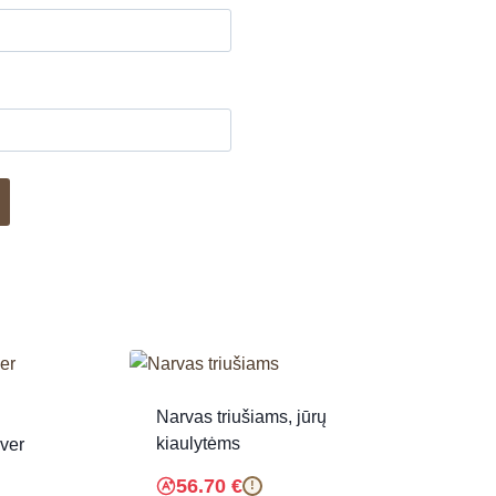
Narvas triušiams, jūrų
kiaulytėms
iver
56.70
€
!