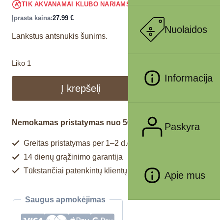
26.59
€
TIK AKVANAMAI KLUBO NARIAMS
!
Įprasta kaina:
27.99
€
Nuolaidos
Lankstus antsnukis šunims.
Liko 1
Informacija
Į krepšelį
Nemokamas pristatymas nuo 50€
Paskyra
Greitas pristatymas per 1–2 d.d.
14 dienų grąžinimo garantija
Tūkstančiai patenkintų klientų
Apie mus
Saugus apmokėjimas