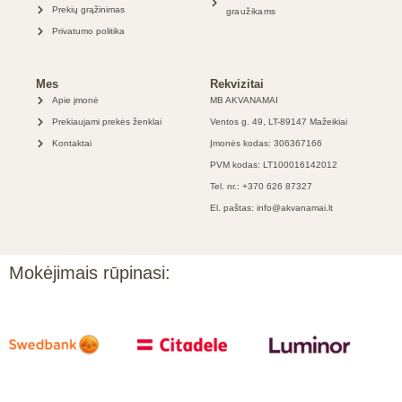
Prekių grąžinimas
graužikams
Privatumo politika
Mes
Rekvizitai
Apie įmonė
MB AKVANAMAI
Prekiaujami prekės ženklai
Ventos g. 49, LT-89147 Mažeikiai
Kontaktai
Įmonės kodas: 306367166
PVM kodas: LT100016142012
Tel. nr.: +370 626 87327
El. paštas: info@akvanamai.lt
Mokėjimais rūpinasi: