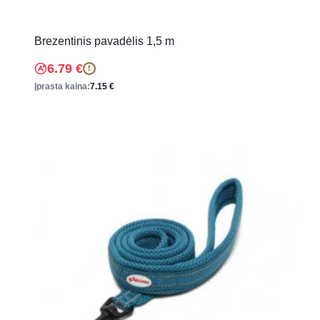
Brezentinis pavadėlis 1,5 m
6.79
€
!
Įprasta kaina:
7.15
€