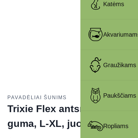
Katėms
Akvariumam
Graužikams
Paukščiams
PAVADĖLIAI ŠUNIMS
Trixie Flex antsnukis,
guma, L-XL, juodas
Ropliams