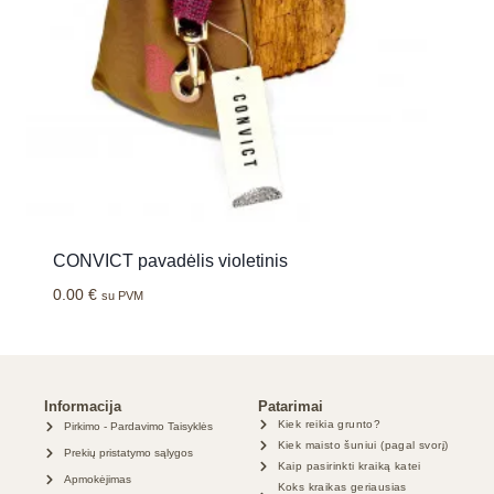
CONVICT pavadėlis violetinis
0.00
€
su PVM
Informacija
Patarimai
Kiek reikia grunto?
Pirkimo - Pardavimo Taisyklės
Kiek maisto šuniui (pagal svorį)
Prekių pristatymo sąlygos
Kaip pasirinkti kraiką katei
Apmokėjimas
Koks kraikas geriausias