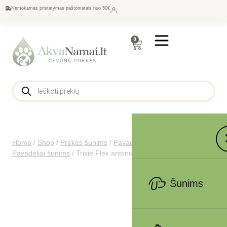
Nemokamas pristatymas paštomatais nuo 50€
0
Home
/
Shop
/
Prekės šunims
/
Pavadėliai, antkakliai šunims
/
Pavadėliai šunims
/
Trixie Flex antsnukis, guma, L-XL, juodas
Šunims