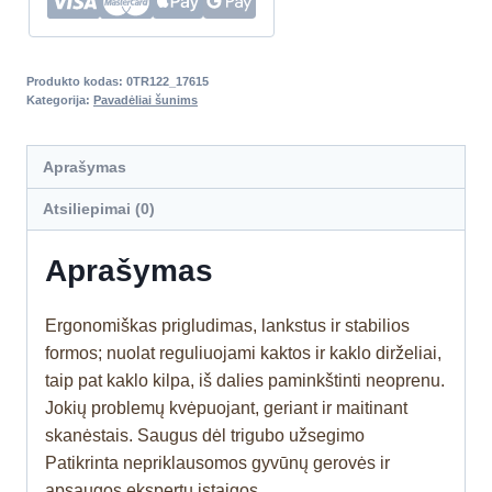
Produkto kodas:
0TR122_17615
Kategorija:
Pavadėliai šunims
Aprašymas
Atsiliepimai (0)
Aprašymas
Ergonomiškas prigludimas, lankstus ir stabilios
formos; nuolat reguliuojami kaktos ir kaklo dirželiai,
taip pat kaklo kilpa, iš dalies paminkštinti neoprenu.
Jokių problemų kvėpuojant, geriant ir maitinant
skanėstais. Saugus dėl trigubo užsegimo
Patikrinta nepriklausomos gyvūnų gerovės ir
apsaugos ekspertų įstaigos.