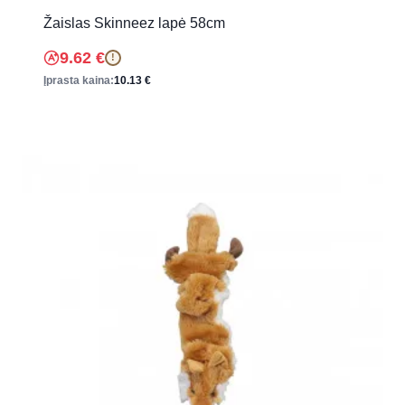
Žaislas Skinneez lapė 58cm
9.62
€
!
Įprasta kaina:
10.13
€