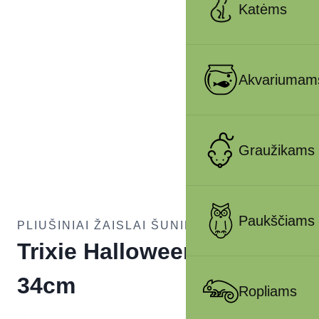
Katėms
Akvariumam
Graužikams
Paukščiams
PLIUŠINIAI ŽAISLAI ŠUNIMS
Trixie Halloween kaulas
34cm
Ropliams