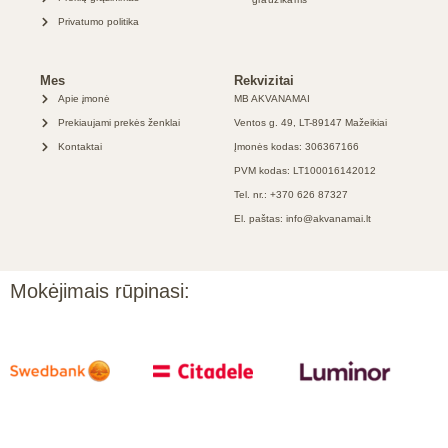
Privatumo politika
Mes
Rekvizitai
Apie įmonė
MB AKVANAMAI
Prekiaujami prekės ženklai
Ventos g. 49, LT-89147 Mažeikiai
Kontaktai
Įmonės kodas: 306367166
PVM kodas: LT100016142012
Tel. nr.: +370 626 87327
El. paštas: info@akvanamai.lt
Mokėjimais rūpinasi: