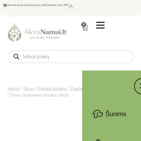
Nemokamas pristatymas paštomatais nuo 50€
0
Home
/
Shop
/
Prekės šunims
/
Žaislai
/
Pliušiniai žaislai šunims
/
Trixie Halloween kaulas 34cm
Šunims