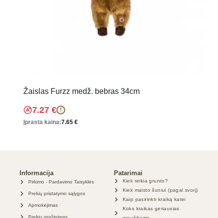
Žaislas Furzz medž. bebras 34cm
7.27
€
!
Įprasta kaina:
7.65
€
Informacija
Patarimai
Kiek reikia grunto?
Pirkimo - Pardavimo Taisyklės
Kiek maisto šuniui (pagal svorį)
Prekių pristatymo sąlygos
Kaip pasirinkti kraiką katei
Apmokėjimas
Koks kraikas geriausias
Prekių grąžinimas
graužikams