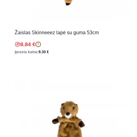
Žaislas Skinneeez lapė su guma 53cm
8.84
€
!
Įprasta kaina:
9.30
€