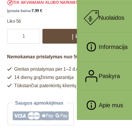
7.59
€
TIK AKVANAMAI KLUBO NARIAMS
!
Įprasta kaina:
7.99
€
Nuolaidos
Liko 56
Į krepšelį
Informacija
Nemokamas pristatymas nuo 50€
Greitas pristatymas per 1–2 d.d.
Paskyra
14 dienų grąžinimo garantija
Tūkstančiai patenkintų klientų
Saugus apmokėjimas
Apie mus