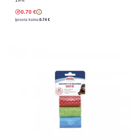
0.70
€
!
Įprasta kaina:
0.74
€