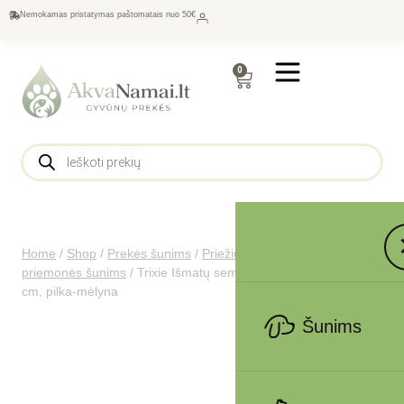
Nemokamas pristatymas paštomatais nuo 50€
0
Home
/
Shop
/
Prekės šunims
/
Priežiūra šunims
/
Higienos
priemonės šunims
/
Trixie Išmatų semtuvas su grėbliu, 57-102
cm, pilka-mėlyna
Šunims