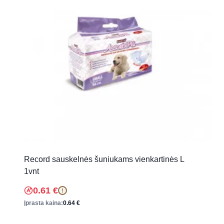
Record sauskelnės šuniukams vienkartinės L
1vnt
0.61
€
!
Įprasta kaina:
0.64
€