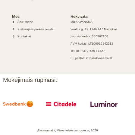
Mes
Rekvizitai
Apie įmonė
MB AKVANAMAI
Prekiaujami prekės ženklai
Ventos g. 49, LT-89147 Mažeikiai
Kontaktai
Įmonės kodas: 306367166
PVM kodas: LT100016142012
Tel. nr.: +370 626 87327
El. paštas: info@akvanamai.lt
Mokėjimais rūpinasi:
Akvanamai.lt, Visos teisės saugomos, 2026