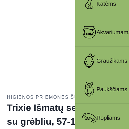
Katėms
Akvariumam
Graužikams
Paukščiams
HIGIENOS PRIEMONĖS ŠUNIMS
Trixie Išmatų semtuvas
Ropliams
su grėbliu, 57-102 cm,