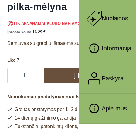
pilka-mėlyna
Nuolaidos
15.48
€
TIK AKVANAMAI KLUBO NARIAMS
!
Įprasta kaina:
16.29
€
Semtuvas su grėbliu išmatoms surinkti.
Informacija
Liko 7
Į krepšelį
Paskyra
Nemokamas pristatymas nuo 50€
Apie mus
Greitas pristatymas per 1–2 d.d.
14 dienų grąžinimo garantija
Tūkstančiai patenkintų klientų