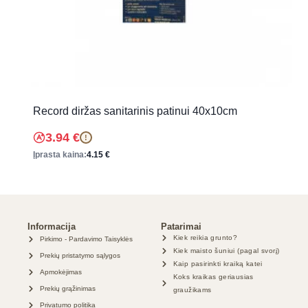
Record diržas sanitarinis patinui 40x10cm
3.94
€
!
Įprasta kaina:
4.15
€
Informacija
Patarimai
Kiek reikia grunto?
Pirkimo - Pardavimo Taisyklės
Kiek maisto šuniui (pagal svorį)
Prekių pristatymo sąlygos
Kaip pasirinkti kraiką katei
Apmokėjimas
Koks kraikas geriausias
Prekių grąžinimas
graužikams
Privatumo politika