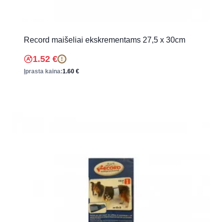
Record maišeliai ekskrementams 27,5 x 30cm
1.52
€
!
Įprasta kaina:
1.60
€