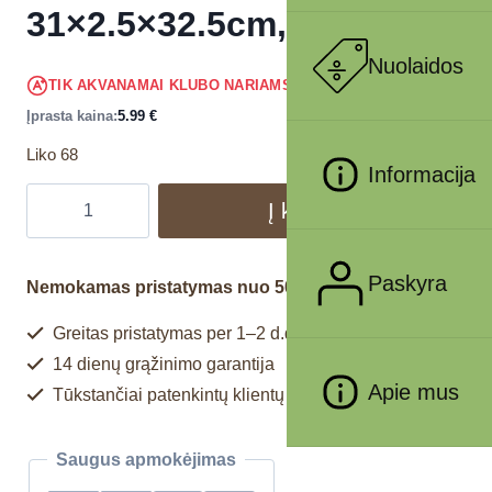
31×2.5×32.5cm, pilka
Nuolaidos
5.69
€
TIK AKVANAMAI KLUBO NARIAMS
!
Įprasta kaina:
5.99
€
Liko 68
Informacija
Į krepšelį
Paskyra
Nemokamas pristatymas nuo 50€
Greitas pristatymas per 1–2 d.d.
14 dienų grąžinimo garantija
Apie mus
Tūkstančiai patenkintų klientų
Saugus apmokėjimas