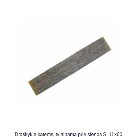
Draskyklė katėms, tvirtinama prie sienos S, 11×60