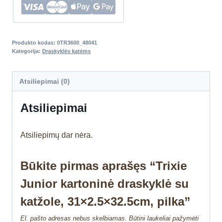
Produkto kodas:
0TR3600_48041
Kategorija:
Draskyklės katėms
Atsiliepimai (0)
Atsiliepimai
Atsiliepimų dar nėra.
Būkite pirmas aprašęs “Trixie
Junior kartoninė draskyklė su
katžole, 31×2.5×32.5cm, pilka”
El. pašto adresas nebus skelbiamas.
Būtini laukeliai pažymėti