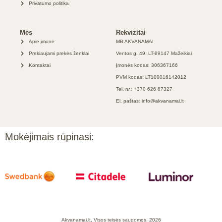
Privatumo politika
Mes
Rekvizitai
Apie įmonė
MB AKVANAMAI
Prekiaujami prekės ženklai
Ventos g. 49, LT-89147 Mažeikiai
Kontaktai
Įmonės kodas: 306367166
PVM kodas: LT100016142012
Tel. nr.: +370 626 87327
El. paštas: info@akvanamai.lt
Mokėjimais rūpinasi:
Akvanamai.lt, Visos teisės saugomos, 2026