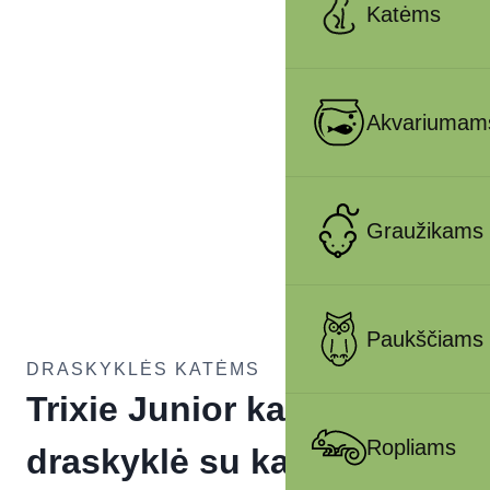
Katėms
Akvariumam
Graužikams
Paukščiams
DRASKYKLĖS KATĖMS
Trixie Junior kartoninė
Ropliams
draskyklė su katžole,