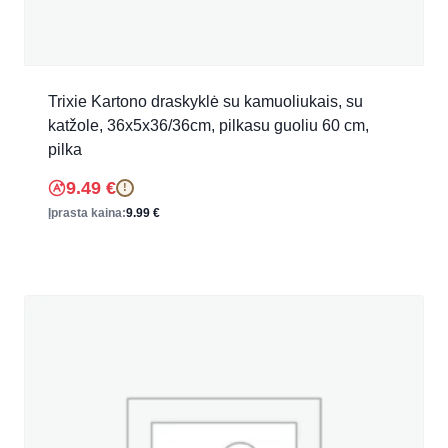
Trixie Kartono draskyklė su kamuoliukais, su
katžole, 36x5x36/36cm, pilkasu guoliu 60 cm,
pilka
9.49
€
!
Įprasta kaina:
9.99
€