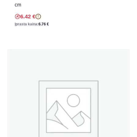
cm
6.42
€
!
Įprasta kaina:
6.76
€