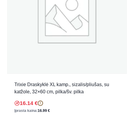
Trixie Draskyklė XL kamp., sizalis/pliušas, su
katžole, 32×60 cm, pilka/šv. pilka
16.14
€
!
Įprasta kaina:
16.99
€