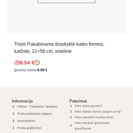
Trixie Pakabinama draskyklė katės formos,
katžolė, 21×56 cm, smėlinė
8.54
€
!
Įprasta kaina:
8.99
€
Informacija
Patarimai
Kiek reikia grunto?
Pirkimo - Pardavimo Taisyklės
Kiek maisto šuniui (pagal svorį)
Prekių pristatymo sąlygos
Kaip pasirinkti kraiką katei
Apmokėjimas
Koks kraikas geriausias
Prekių grąžinimas
graužikams