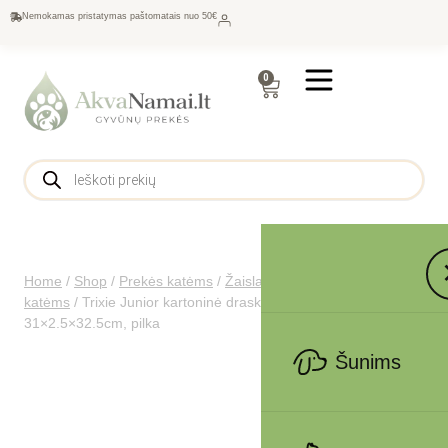
Nemokamas pristatymas paštomatais nuo 50€
0
Home
/
Shop
/
Prekės katėms
/
Žaislai katėms
/
Draskyklės
katėms
/
Trixie Junior kartoninė draskyklė su katžole,
31×2.5×32.5cm, pilka
Šunims