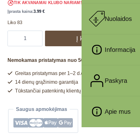
3.79
€
TIK AKVANAMAI KLUBO NARIAMS
!
Įprasta kaina:
3.99
€
Nuolaidos
Liko 83
Į krepšelį
Informacija
Nemokamas pristatymas nuo 50€
Greitas pristatymas per 1–2 d.d.
Paskyra
14 dienų grąžinimo garantija
Tūkstančiai patenkintų klientų
Saugus apmokėjimas
Apie mus