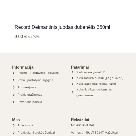
Record Deimantinis juodas dubenėlis 350ml
0.00
€
su PVM
Informacija
Patarimai
Kiek reikia grunto?
Pirkimo - Pardavimo Taisyklės
Kiek maisto šuniui (pagal svorį)
Prekių pristatymo sąlygos
Kaip pasirinkti kraiką katei
Apmokėjimas
Koks kraikas geriausias
Prekių grąžinimas
graužikams
Privatumo politika
Mes
Rekvizitai
Apie įmonė
MB AKVANAMAI
Prekiaujami prekės ženklai
Ventos g. 49, LT-89147 Mažeikiai