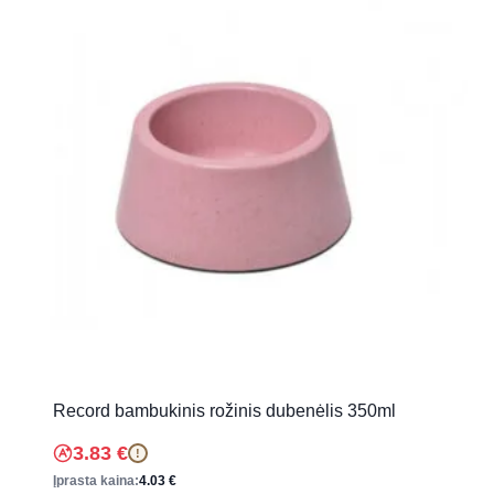
Record bambukinis rožinis dubenėlis 350ml
3.83
€
!
Įprasta kaina:
4.03
€