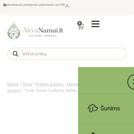
Nemokamas pristatymas paštomatais nuo 50€
0
Home
/
Shop
/
Prekės šunims
/
Namams šunims
/
Dubenėliai
šunims
/
Trixie Junior Laižymo lėkštė, ø 15 cm
Šunims