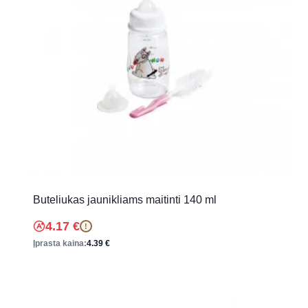
Buteliukas jaunikliams maitinti 140 ml
4.17
€
!
Įprasta kaina:
4.39
€