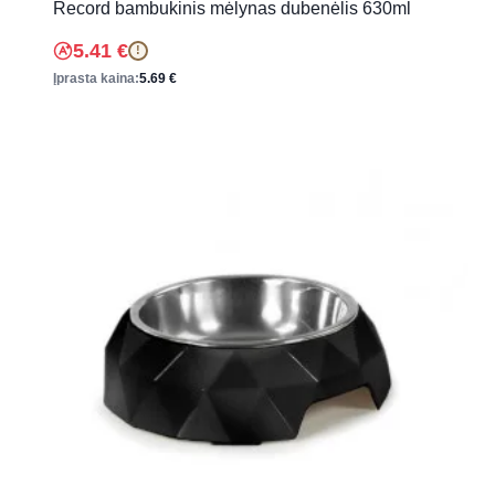
Record bambukinis mėlynas dubenėlis 630ml
5.41
€
!
Įprasta kaina:
5.69
€