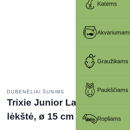
Katėms
Akvariumam
Graužikams
Paukščiams
DUBENĖLIAI ŠUNIMS
Trixie Junior Laižymo
lėkštė, ø 15 cm
Ropliams