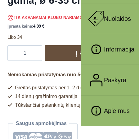
guma, ø 6-35 cm
4.74
€
Nuolaidos
TIK AKVANAMAI KLUBO NARIAMS
!
Įprasta kaina:
4.99
€
Liko 34
Informacija
Į krepšelį
Nemokamas pristatymas nuo 50€
Paskyra
Greitas pristatymas per 1–2 d.d.
14 dienų grąžinimo garantija
Tūkstančiai patenkintų klientų
Apie mus
Saugus apmokėjimas