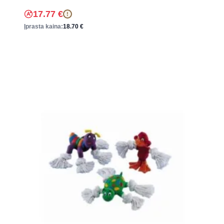
17.77
€
!
Įprasta kaina:
18.70
€