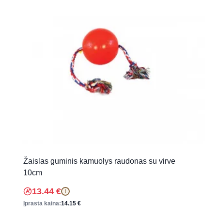
Žaislas guminis kamuolys raudonas su virve
10cm
13.44
€
!
Įprasta kaina:
14.15
€