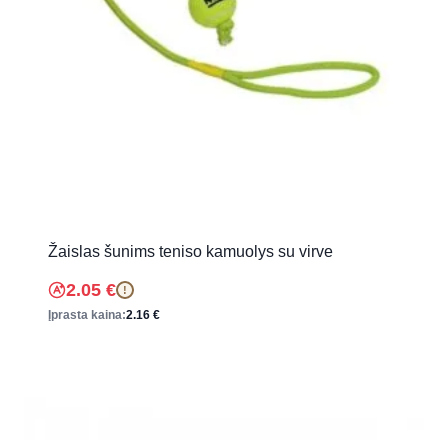
Žaislas šunims teniso kamuolys su virve
2.05
€
!
Įprasta kaina:
2.16
€