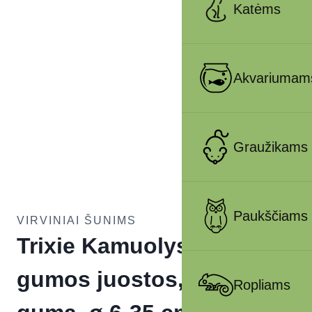
Katėms
Akvariumam
Graužikams
Paukščiams
VIRVINIAI ŠUNIMS
Trixie Kamuolys ant
gumos juostos, natūrali
Ropliams