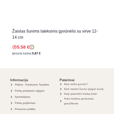
Žaislas šunims lateksinis gyvūnėlis su virve 12-
14 cm
5.58
€
!
Įprasta kaina:
5.87
€
Informacija
Patarimai
Kiek reikia grunto?
Pirkimo - Pardavimo Taisyklės
Kiek maisto šuniui (pagal svorį)
Prekių pristatymo sąlygos
Kaip pasirinkti kraiką katei
Apmokėjimas
Koks kraikas geriausias
Prekių grąžinimas
graužikams
Privatumo politika