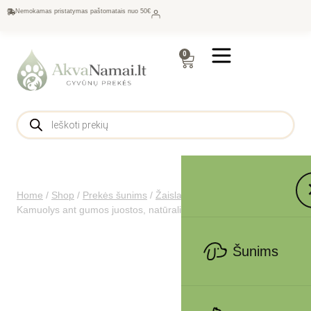
Nemokamas pristatymas paštomatais nuo 50€
0
Home
/
Shop
/
Prekės šunims
/
Žaislai
/
Virviniai šunims
/
Trixie
Kamuolys ant gumos juostos, natūrali guma, ø 6-35 cm
Šunims