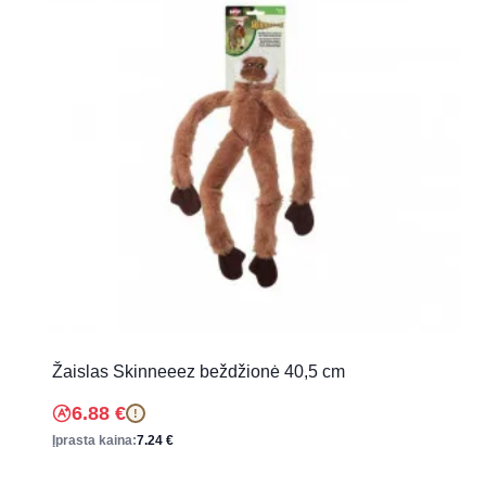
Žaislas Skinneeez beždžionė 40,5 cm
6.88
€
!
Įprasta kaina:
7.24
€