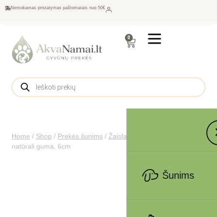
Nemokamas pristatymas paštomatais nuo 50€
0
Home
/
Shop
/
Prekės šunims
/
Žaislai
/
Trixie Kamuolys,
natūrali guma, 6cm
Šunims