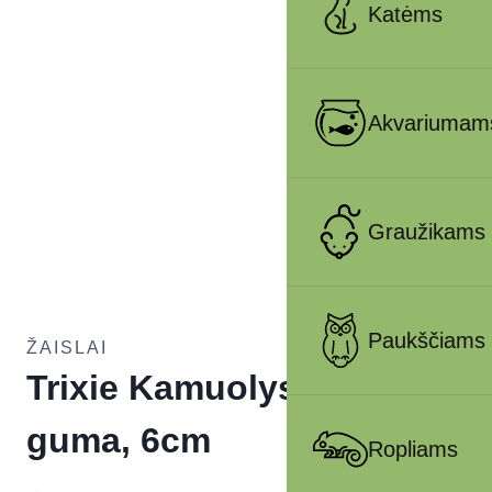
Katėms
Akvariumam
Graužikams
Paukščiams
ŽAISLAI
Trixie Kamuolys, natūrali
guma, 6cm
Ropliams