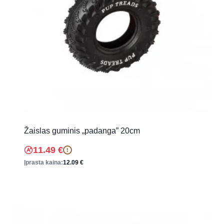
Žaislas guminis „padanga” 20cm
11.49
€
!
Įprasta kaina:
12.09
€