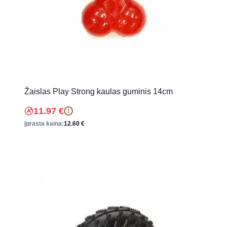
Žaislas Play Strong kaulas guminis 14cm
11.97
€
!
Įprasta kaina:
12.60
€