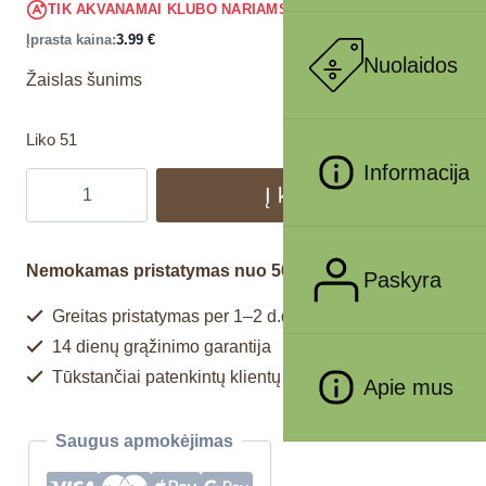
3.79
€
TIK AKVANAMAI KLUBO NARIAMS
!
Įprasta kaina:
3.99
€
Nuolaidos
Žaislas šunims
Liko 51
Informacija
Į krepšelį
Nemokamas pristatymas nuo 50€
Paskyra
Greitas pristatymas per 1–2 d.d.
14 dienų grąžinimo garantija
Tūkstančiai patenkintų klientų
Apie mus
Saugus apmokėjimas