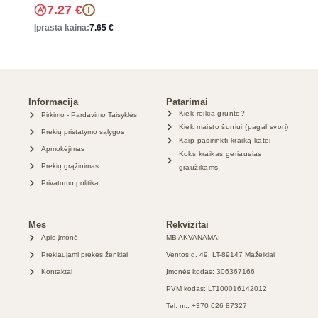
7.27
€
!
Įprasta kaina:
7.65
€
Informacija
Patarimai
Kiek reikia grunto?
Pirkimo - Pardavimo Taisyklės
Kiek maisto šuniui (pagal svorį)
Prekių pristatymo sąlygos
Kaip pasirinkti kraiką katei
Apmokėjimas
Koks kraikas geriausias
Prekių grąžinimas
graužikams
Privatumo politika
Mes
Rekvizitai
Apie įmonė
MB AKVANAMAI
Prekiaujami prekės ženklai
Ventos g. 49, LT-89147 Mažeikiai
Kontaktai
Įmonės kodas: 306367166
PVM kodas: LT100016142012
Tel. nr.: +370 626 87327