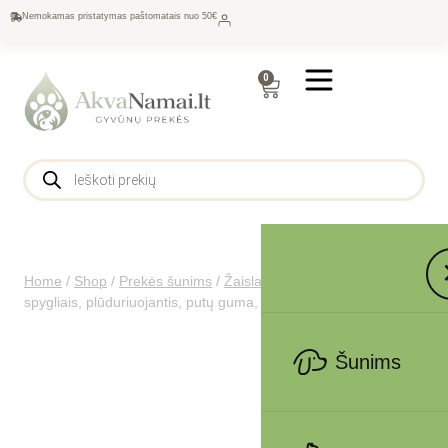
Nemokamas pristatymas paštomatais nuo 50€
0
Home
/
Shop
/
Prekės šunims
/
Žaislai
/
Trixie Kamuolys su
spygliais, plūduriuojantis, putų guma, 7 cm
Šunims