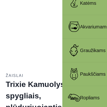
Katėms
Akvariumam
Graužikams
Paukščiams
ŽAISLAI
Trixie Kamuolys su
spygliais,
Ropliams