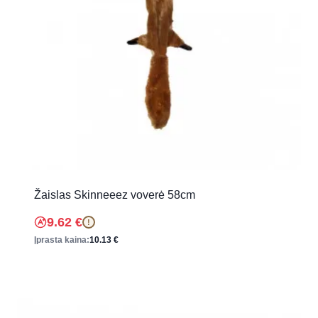
Žaislas Skinneeez voverė 58cm
9.62
€
!
Įprasta kaina:
10.13
€