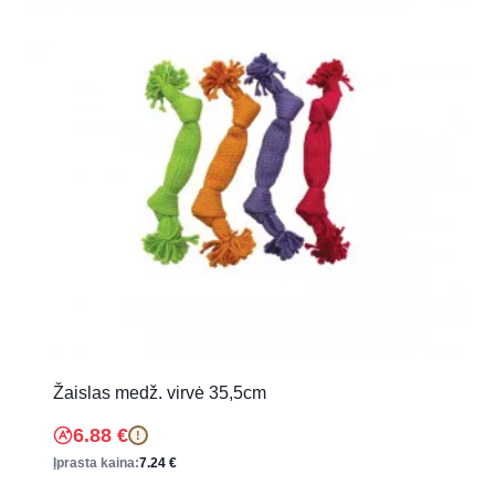
Žaislas medž. virvė 35,5cm
6.88
€
!
Įprasta kaina:
7.24
€