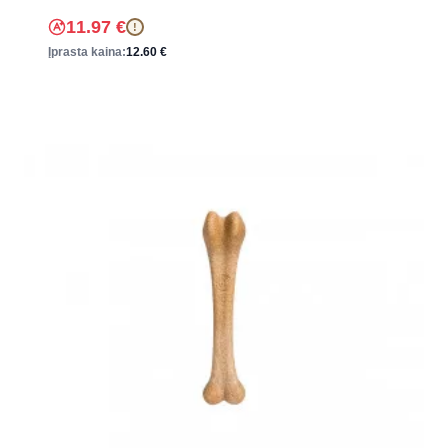
11.97
€
!
Įprasta kaina:
12.60
€