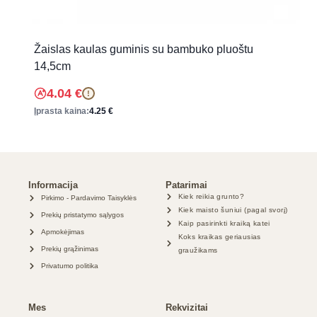
Žaislas kaulas guminis su bambuko pluoštu
14,5cm
4.04
€
!
Įprasta kaina:
4.25
€
Informacija
Patarimai
Kiek reikia grunto?
Pirkimo - Pardavimo Taisyklės
Kiek maisto šuniui (pagal svorį)
Prekių pristatymo sąlygos
Kaip pasirinkti kraiką katei
Apmokėjimas
Koks kraikas geriausias
Prekių grąžinimas
graužikams
Privatumo politika
Mes
Rekvizitai