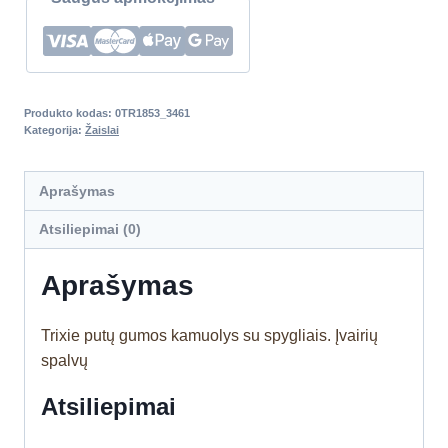
Produkto kodas:
0TR1853_3461
Kategorija:
Žaislai
Aprašymas
Atsiliepimai (0)
Aprašymas
Trixie putų gumos kamuolys su spygliais. Įvairių
spalvų
Atsiliepimai