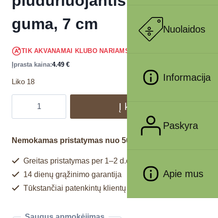
plūduriuojantis, putų
guma, 7 cm
Nuolaidos
4.27
€
TIK AKVANAMAI KLUBO NARIAMS
!
Įprasta kaina:
4.49
€
Informacija
Liko 18
Į krepšelį
Paskyra
Nemokamas pristatymas nuo 50€
Greitas pristatymas per 1–2 d.d.
Apie mus
14 dienų grąžinimo garantija
Tūkstančiai patenkintų klientų
Saugus apmokėjimas